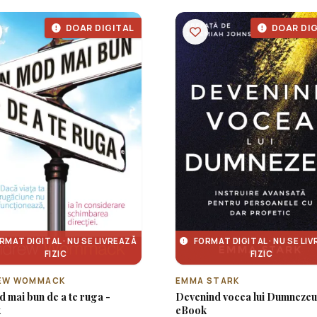
DOAR DIGITAL
DOAR DIG
RMAT DIGITAL · NU SE LIVREAZĂ
FORMAT DIGITAL · NU SE LI
FIZIC
FIZIC
EW WOMMACK
EMMA STARK
 mai bun de a te ruga -
Devenind vocea lui Dumnezeu
k
eBook