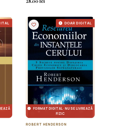
28.00 lei
ITAL
DOAR DIGITAL
VREAZĂ
FORMAT DIGITAL · NU SE LIVREAZĂ
FIZIC
ROBERT HENDERSON