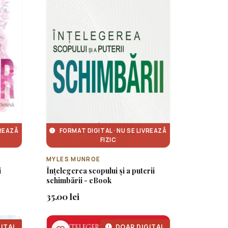
VREAZĂ
FORMAT DIGITAL · NU SE LIVREAZĂ
FIZIC
MYLES MUNROE
i
Înțelegerea scopului și a puterii
schimbării - eBook
35.00 lei
ITAL
DOAR DIGITAL