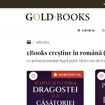
✦
Librărie
C
eBooks
eBooks creștine în română 
Le primești imediat după plată, fără cost de tran
DOAR DIGITAL