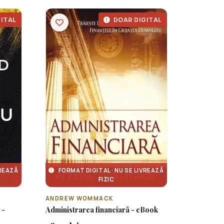
ITAL
DOAR DIGITAL
VREAZĂ
FORMAT DIGITAL · NU SE LIVREAZĂ
FIZIC
ANDREW WOMMACK
 -
Administrarea financiară - eBook