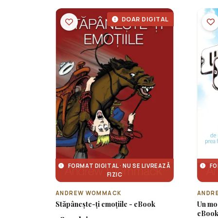
DOAR DIGITAL
FORMAT DIGITAL · NU SE LIVREAZĂ
FO
FIZIC
ANDREW WOMMACK
ANDR
Stăpânește-ți emoțiile - eBook
Un mod
eBoo