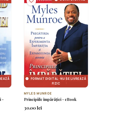
VREAZĂ
FORMAT DIGITAL · NU SE LIVREAZĂ
FIZIC
MYLES MUNROE
i -
Principiile împărăției - eBook
30.00 lei