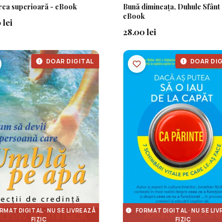
rea superioară - eBook
Bună dimineața, Duhule Sfânt 
eBook
 lei
28.00 lei
DOAR DIGITAL
DOAR DIG
RMAT DIGITAL · NU SE LIVREAZĂ
FORMAT DIGITAL · NU SE LI
FIZIC
FIZIC