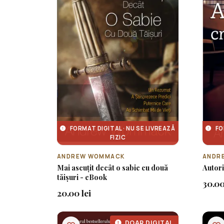
FORMAT DIGITAL · NU SE LIVREAZĂ
FO
FIZIC
ANDREW WOMMACK
ANDR
Mai ascuțit decât o sabie cu două
Autori
tăișuri - eBook
30.00
20.00 lei
DOAR DIGITAL