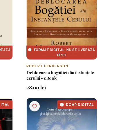
VREAZĂ
FORMAT DIGITAL · NU SE LIVREAZĂ
FIZIC
ROBERT HENDERSON
Deblocarea bogăției din instanțele
cerului - eBook
28.00 lei
ITAL
DOAR DIGITAL