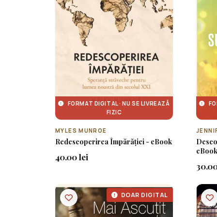
FORMAT DIGITAL · NU SE LIVREAZĂ
FO
FIZIC
MYLES MUNROE
JENNI
Redescoperirea Împărăției - eBook
Desco
eBoo
40.00 lei
30.00
DOAR DIGITAL