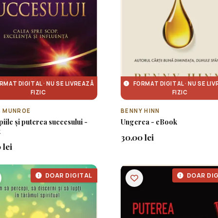
RMAT DIGITAL · NU SE LIVREAZĂ
FORMAT DIGITAL · NU SE LI
FIZIC
FIZIC
S MUNROE
BENNY HINN
piile și puterea succesului -
Ungerea - eBook
k
30.00 lei
 lei
DOAR DIGITAL
DOAR DIG