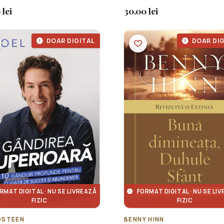
 lei
30.00 lei
DOAR DIGITAL
DOAR DIG
RMAT DIGITAL · NU SE LIVREAZĂ
FORMAT DIGITAL · NU SE LI
FIZIC
FIZIC
OSTEEN
BENNY HINN