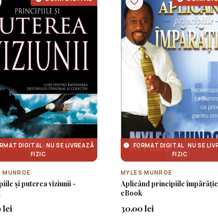
RMAT DIGITAL · NU SE LIVREAZĂ
FORMAT DIGITAL · NU SE LI
FIZIC
FIZIC
S MUNROE
MYLES MUNROE
iile și puterea viziunii -
Aplicând principiile împărăție
k
eBook
 lei
30.00 lei