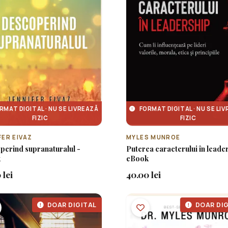
RMAT DIGITAL · NU SE LIVREAZĂ
FORMAT DIGITAL · NU SE LI
FIZIC
FIZIC
FER EIVAZ
MYLES MUNROE
perind supranaturalul -
Puterea caracterului în leader
k
eBook
 lei
40.00 lei
DOAR DIGITAL
DOAR DIG