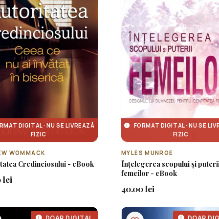
RMAT DIGITAL · NU SE LIVREAZĂ
FORMAT DIGITAL · NU SE LI
FIZIC
FIZIC
EW WOMMACK
MYLES MUNROE
tatea Credinciosului - eBook
Înțelegerea scopului și puteri
femeilor - eBook
 lei
40.00 lei
DOAR DIGITAL
DOAR DIG