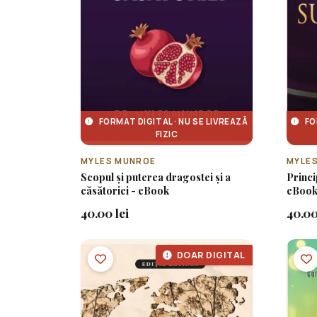
FORMAT DIGITAL · NU SE LIVREAZĂ
FO
FIZIC
MYLES MUNROE
MYLE
Scopul și puterea dragostei și a
Princi
căsătoriei - eBook
eBoo
40.00 lei
40.00
DOAR DIGITAL