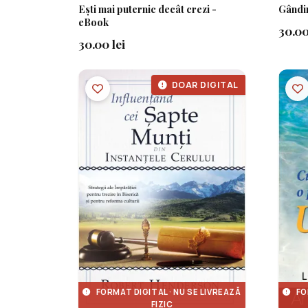
Ești mai puternic decât crezi -
Gândi
eBook
30.00
30.00 lei
DOAR DIGITAL
FORMAT DIGITAL · NU SE LIVREAZĂ
FO
FIZIC