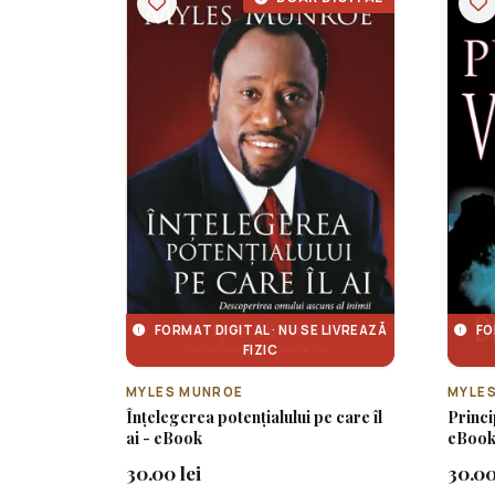
FORMAT DIGITAL · NU SE LIVREAZĂ
FO
FIZIC
MYLES MUNROE
MYLE
Înțelegerea potențialului pe care îl
Princip
ai - eBook
eBoo
30.00 lei
30.00