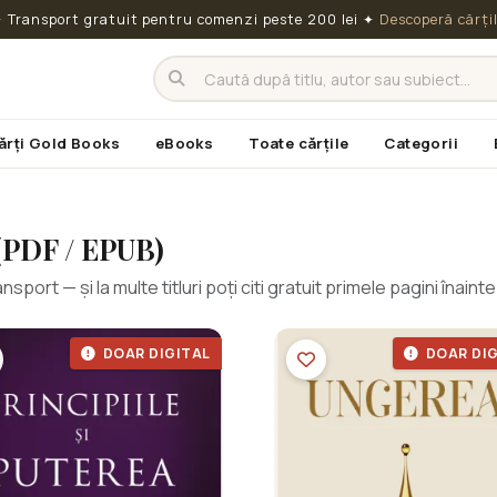
 Transport gratuit pentru comenzi peste 200 lei
✦
Descoperă cărți
ărți Gold Books
eBooks
Toate cărțile
Categorii
(PDF / EPUB)
sport — și la multe titluri poți citi gratuit primele pagini înaint
DOAR DIGITAL
DOAR DIG