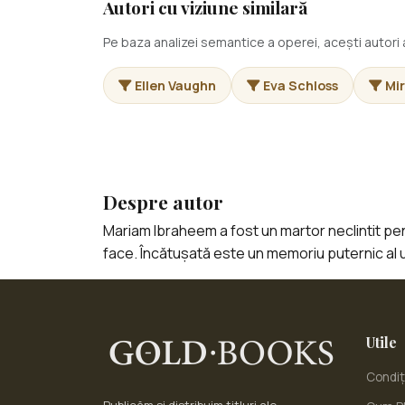
Autori cu viziune similară
Pe baza analizei semantice a operei, acești autor
Ellen Vaughn
Eva Schloss
Mi
Despre autor
Mariam Ibraheem a fost un martor neclintit pentr
face. Încătușată este un memoriu puternic al u
Utile
Condiți