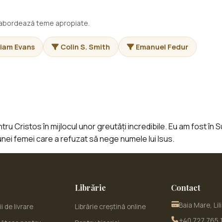
i abordează teme apropiate.
riam Evans
Colin S. Smith
Emanuel Fedur
u Cristos în mijlocul unor greutăți incredibile. Eu am fost în S
nei femei care a refuzat să nege numele lui Isus.
Librărie
Contact
Baia Mare, Lil
i de livrare
Librărie creștină online
+40 727 765 