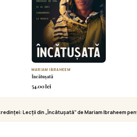
MARIAM IBRAHEEM
Încătușată
54.00 lei
inței: Lecții din „Încătușată” de Mariam Ibraheem pentru 