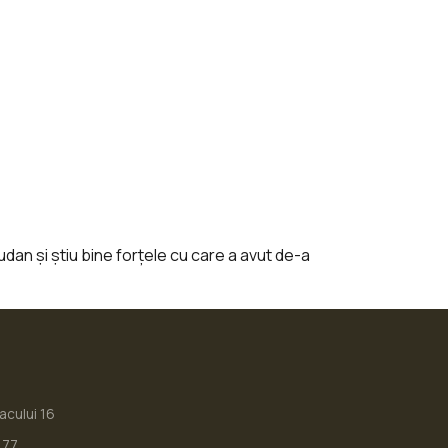
udan și știu bine forțele cu care a avut de-a
iacului 16
177