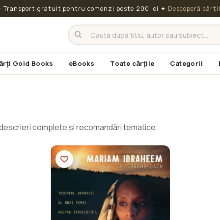
 Transport gratuit pentru comenzi peste 200 lei
✦
Descoperă cărți
ărți Gold Books
eBooks
Toate cărțile
Categorii
cu descrieri complete și recomandări tematice.