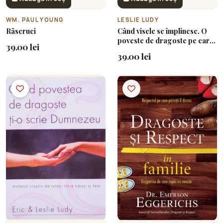
WM. PAUL YOUNG
LESLIE LUDY
Răscruci
Când visele se împlinesc. O
poveste de dragoste pe care
39.00 lei
numai Dumnezeu o poate
39.00 lei
scrie