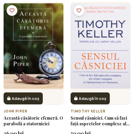
Adaugă în coș
Adaugă în coș
JOHN PIPER
TIMOTHY KELLER
Această căsătorie efemeră. O
Sensul căsniciei. Cum să faci
parabolă a statorniciei
față aspectelor complexe ale
relației conjugale cu
36.00 lei
50.00 lei