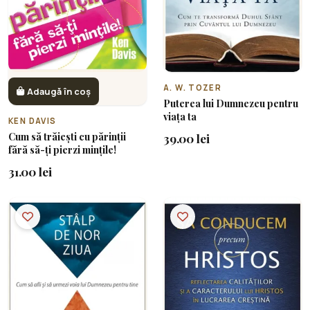
A. W. TOZER
Adaugă în coș
Puterea lui Dumnezeu pentru
viața ta
KEN DAVIS
Cum să trăiești cu părinții
39.00 lei
fără să-ți pierzi mințile!
31.00 lei