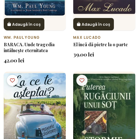
Adaugă în coș
Adaugă în coș
WM. PAUL YOUNG
MAX LUCADO
BARACA. Unde tragedia
El încă dă pietre la o parte
întâlnește eternitatea
39.00 lei
42.00 lei