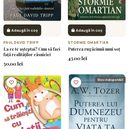
Adaugă în coș
Adaugă în coș
PAUL DAVID TRIPP
STORMIE OMARTIAN
La ce te așteptai? Cum să faci
Puterea rugăciunii unui soț
față realităților căsniciei
43.00 lei
50.00 lei
Stoc indisponibil