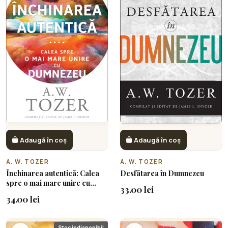
Adaugă în coș
Adaugă în coș
A. W. TOZER
A. W. TOZER
Închinarea autentică: Calea
Desfătarea în Dumnezeu
spre o mai mare unire cu
33.00 lei
Dumnezeu
34.00 lei
Stoc indisponibil