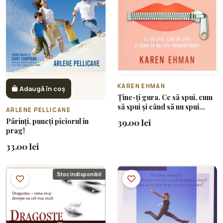
KAREN EHMAN
Adaugă în coș
Ține-ți gura. Ce să spui, cum
să spui și când să nu spui
ARLENE PELLICANE
absolut nimic
Părinți, puneți piciorul în
39.00 lei
prag!
33.00 lei
Stoc indisponibil