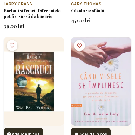
LARRY CRABB
GARY THOMAS
Bărbați și femei. Diferențele
Căsătorie sfântă
pot fi o sursă de bucurie
45.00 lei
39.00 lei
Adaugă în coș
Adaugă în coș