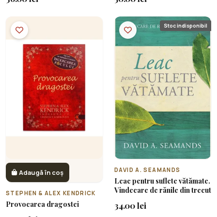
înțelepciunea lui Dumnezeu
Stoc indisponibil
DAVID A. SEAMANDS
Adaugă în coș
Leac pentru suflete vătămate.
Vindecare de rănile din trecut
STEPHEN & ALEX KENDRICK
Provocarea dragostei
34.00 lei