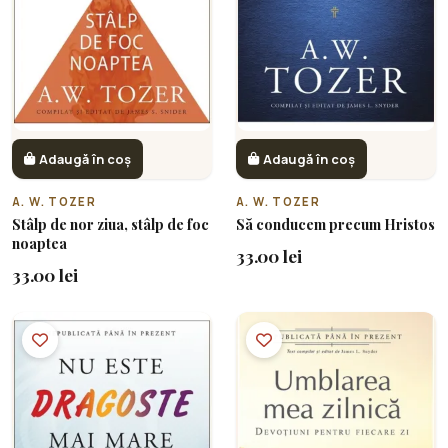
Adaugă în coș
Adaugă în coș
A. W. TOZER
A. W. TOZER
Stâlp de nor ziua, stâlp de foc
Să conducem precum Hristos
noaptea
33.00 lei
33.00 lei