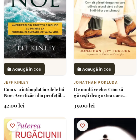
Adaugă în coș
Adaugă în coș
JEFF KINLEY
JONATHAN POKLUDA
Cum s-a întâmplat în zilele lui
De modă veche: Cum să
Noe: Avertizări din profețiile
găsești dragostea care
biblice cu privire la furtuna
dăinuie atunci când cultura
42.00 lei
39.00 lei
planetară ce va să vină
întâlnirilor s-a schimbat