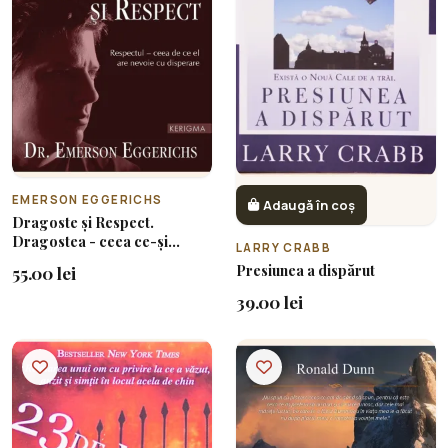
EMERSON EGGERICHS
Adaugă în coș
Dragoste și Respect.
Dragostea - ceea ce-și
LARRY CRABB
dorește ea cel mai mult;
Presiunea a dispărut
55.00 lei
Respectul - ceea de ce el are
nevoie cu disperare
39.00 lei