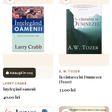
A. W. TOZER
Adaugă în coș
În căutarea lui Dumnezeu
(Tozer)
LARRY CRABB
Înțelegând oamenii
33.00 lei
40.00 lei