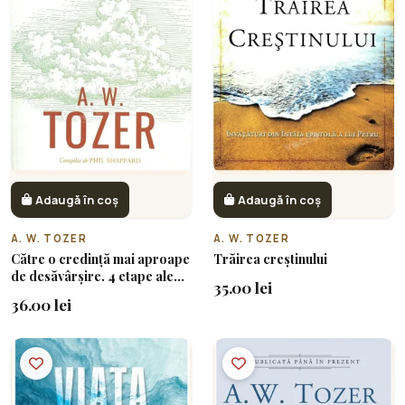
Adaugă în coș
Adaugă în coș
A. W. TOZER
A. W. TOZER
Către o credință mai aproape
Trăirea creștinului
de desăvârșire. 4 etape ale
35.00 lei
căii spre Dumnezeu
36.00 lei