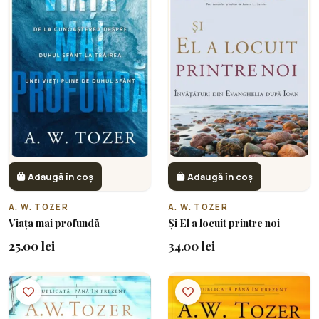
Adaugă în coș
Adaugă în coș
A. W. TOZER
A. W. TOZER
Viața mai profundă
Și El a locuit printre noi
25.00 lei
34.00 lei