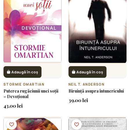
Adaugă în coș
Adaugă în coș
STORMIE OMARTIAN
NEIL T. ANDERSON
Puterea rugăciunii unei soții
Biruință asupra întunericului
– Devoțional
39.00 lei
43.00 lei