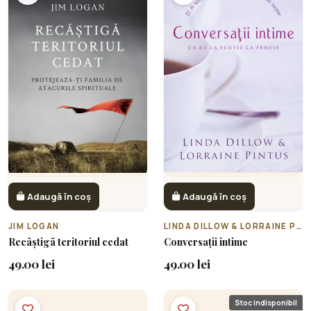
Adaugă în coș
Adaugă în coș
JIM LOGAN
LINDA DILLOW & LORRAINE PINTUS
Recâștigă teritoriul cedat
Conversații intime
49.00 lei
49.00 lei
Stoc indisponibil