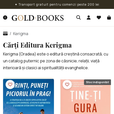
✦ Transport gratuit pentru comenzi peste 200 lei
Kerigma
Cărți Editura Kerigma
Kerigma (Oradea) este o editură creștină consacrată, cu
un catalog puternic pe zona de căsnicie, relații, viață
interioară și clasici ai spiritualității evanghelice.
Stoc indisponibil