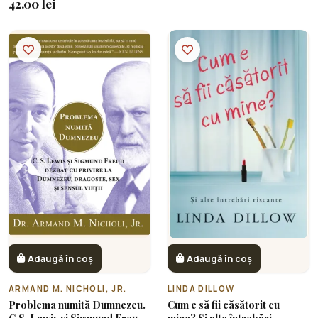
42.00 lei
Adaugă în coș
Adaugă în coș
ARMAND M. NICHOLI, JR.
LINDA DILLOW
Problema numită Dumnezeu.
Cum e să fii căsătorit cu