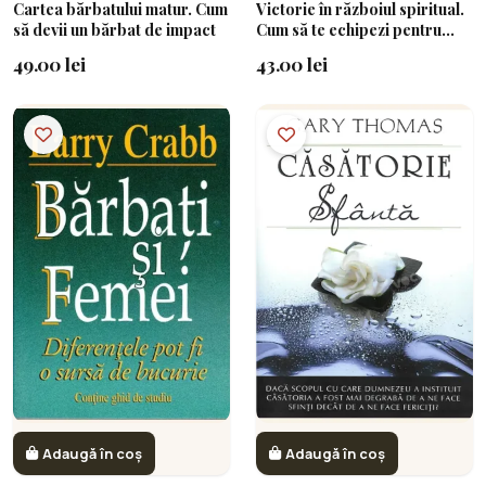
Cartea bărbatului matur. Cum
Victorie în războiul spiritual.
să devii un bărbat de impact
Cum să te echipezi pentru
bătălie
49.00 lei
43.00 lei
Adaugă în coș
Adaugă în coș