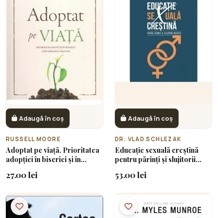
Adaugă în coș
Adaugă în coș
RUSSELL MOORE
DR. VLAD SCHLEZAK
Adoptat pe viață. Prioritatea
Educație sexuală creștină
adopției în biserici și în
pentru părinți și slujitorii
familiile creștine
bisericii
27.00 lei
53.00 lei