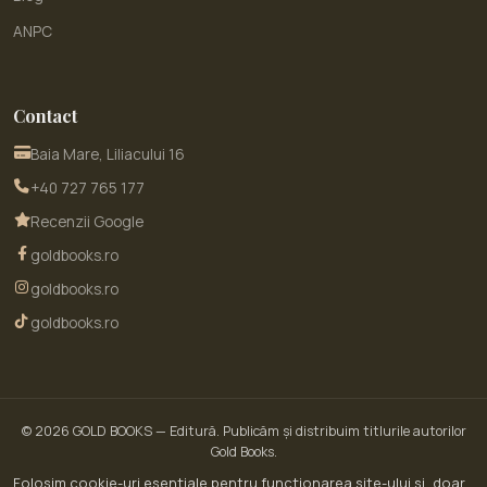
ANPC
Contact
Baia Mare, Liliacului 16
+40 727 765 177
Recenzii Google
goldbooks.ro
goldbooks.ro
goldbooks.ro
© 2026
GOLD BOOKS
— Editură. Publicăm și distribuim titlurile autorilor
Gold Books.
© 2026 GoldBooks · un serviciu WOW SITE EXPERT SRL · CUI RO30450643 · Str.
Folosim cookie-uri esențiale pentru funcționarea site-ului și, doar