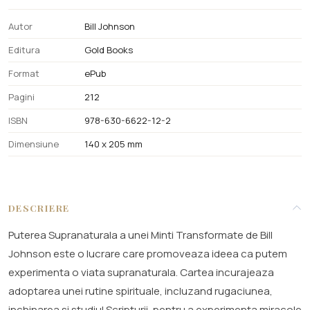
Autor
Bill Johnson
Editura
Gold Books
Format
ePub
Pagini
212
ISBN
978-630-6622-12-2
Dimensiune
140 x 205 mm
DESCRIERE
Puterea Supranaturala a unei Minti Transformate de Bill
Johnson este o lucrare care promoveaza ideea ca putem
experimenta o viata supranaturala. Cartea incurajeaza
adoptarea unei rutine spirituale, incluzand rugaciunea,
inchinarea si studiul Scripturii, pentru a experimenta miracole