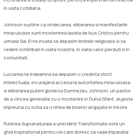
in viata cotidiana.
Johnson sustine ca vindecarea, eliberarea si manifestarile
miraculoase sunt mostenirea lasata de Isus Cristos pentru
urmasii Sai. El ne invata sa depasim limitele religioase si sa
vedem schimbari in viata noastra, in viata celor pierduti si in
comunitati.
Lucrarea ne indeamna sa depasim o credinta strict
intelectuala, incurajand accesul la autoritatea miraculoasa
si eliberarea puterii gloriei lui Dumnezeu. Johnson, un pastor
de a cincea generatie cu o mostenire in Duhul Sfant, slujeste
impreuna cu sotia sa o retea de biserici angajate in trezire.
Puterea Supranaturala a unei Minti Transformate este un
ghid inspirational pentru cei care doresc sa vada Imparatia