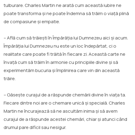
tulburare. Charles Martin ne arată cum această iubire ne
poate transforma și ne poate îndemna să trăim o viață plină
de compasiune și empatie.
– Află cum să trăiești în Împărăția lui Dumnezeu aici și acum.
Împărăția lui Dumnezeu nu este un loc îndepărtat, ci o
realitate care poate fi trăită în fiecare zi. Această carte ne
învață cum să trăim în armonie cu principiile divine și să
experimentăm bucuria și împlinirea care vin din această
trăire.
– Găsește curajul de a răspunde chemării divine în viața ta.
Fiecare dintre noi are o chemare unică și specială. Charles
Martin ne încurajează să ne ascultăm inima și să avem
curajul de a răspunde acestei chemări, chiar și atunci când
drumul pare dificil sau nesigur.