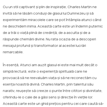
Cu un stil captivant și plin de inspirație, Charles Martin ne
invită să ne lăsăm conduși de glasul lui Dumnezeu și să
experimentăm miracolele care se pot întâmpla atunci când
ne deschidem inima. Această carte este un îndemn puternic
de a trăi o viață plină de credință, de a asculta și de a
răspunde chemării divine. Nu rata ocazia de a descoperi
mesajul profund și transformator al acestei lucrări
remarcabile.
În esență, Atunci am auzit glasul ei este mai mult decât o
simplă lectură; este o experiență spirituală care ne
provoacă să ne reevaluăm viața și să ne reconectăm cu
esența noastră divină. Charles Martin, prin talentul său
narativ, reușește să creeze o punte între cititori și divinitate,
oferindu-le o cale de a găsi sens și direcție în viețile lor.
Această carte este un ghid prețios pentru cei care caută să-