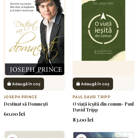
Adaugă în coș
Adaugă în coș
JOSEPH PRINCE
PAUL DAVID TRIPP
Destinat să Domnești
O viață ieșită din comun- Paul
David Tripp
60.00 lei
83.00 lei