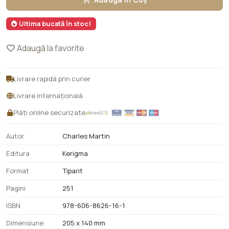
Adaugă în Coș
Ultima bucată în stoc!
Adaugă la favorite
Livrare rapidă prin curier
Livrare internațională
Plăți online securizate
Autor
Charles Martin
Editura
Kerigma
Format
Tiparit
Pagini
251
ISBN
978-606-8626-16-1
Dimensiune
205 x 140 mm