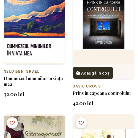
NELU BEN ISRAEL
Adaugă în coș
Dumnezeul minunilor în viața
mea
DAVID CROSS
Prins în capcana controlului
32.00 lei
42.00 lei