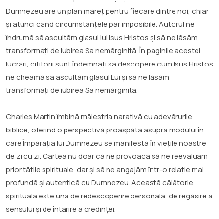
Dumnezeu are un plan măreț pentru fiecare dintre noi, chiar
și atunci când circumstanțele par imposibile. Autorul ne
îndrumă să ascultăm glasul lui Isus Hristos și să ne lăsăm
transformați de iubirea Sa nemărginită. În paginile acestei
lucrări, cititorii sunt îndemnați să descopere cum Isus Hristos
ne cheamă să ascultăm glasul Lui și să ne lăsăm
transformați de iubirea Sa nemărginită.
Charles Martin îmbină măiestria narativă cu adevărurile
biblice, oferind o perspectivă proaspătă asupra modului în
care Împărăția lui Dumnezeu se manifestă în viețile noastre
de zi cu zi. Cartea nu doar că ne provoacă să ne reevaluăm
prioritățile spirituale, dar și să ne angajăm într-o relație mai
profundă și autentică cu Dumnezeu. Această călătorie
spirituală este una de redescoperire personală, de regăsire a
sensului și de întărire a credinței.