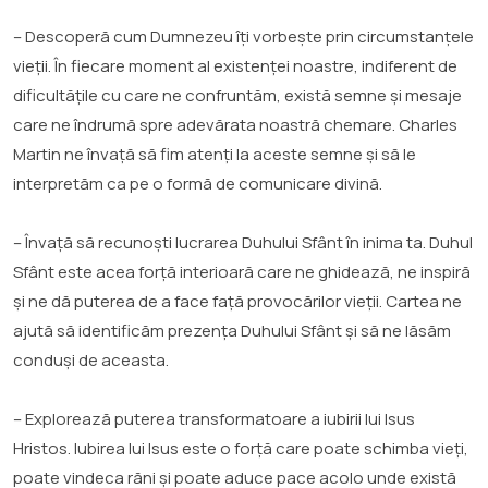
– Descoperă cum Dumnezeu îți vorbește prin circumstanțele
vieții. În fiecare moment al existenței noastre, indiferent de
dificultățile cu care ne confruntăm, există semne și mesaje
care ne îndrumă spre adevărata noastră chemare. Charles
Martin ne învață să fim atenți la aceste semne și să le
interpretăm ca pe o formă de comunicare divină.
– Învață să recunoști lucrarea Duhului Sfânt în inima ta. Duhul
Sfânt este acea forță interioară care ne ghidează, ne inspiră
și ne dă puterea de a face față provocărilor vieții. Cartea ne
ajută să identificăm prezența Duhului Sfânt și să ne lăsăm
conduși de aceasta.
– Explorează puterea transformatoare a iubirii lui Isus
Hristos. Iubirea lui Isus este o forță care poate schimba vieți,
poate vindeca răni și poate aduce pace acolo unde există