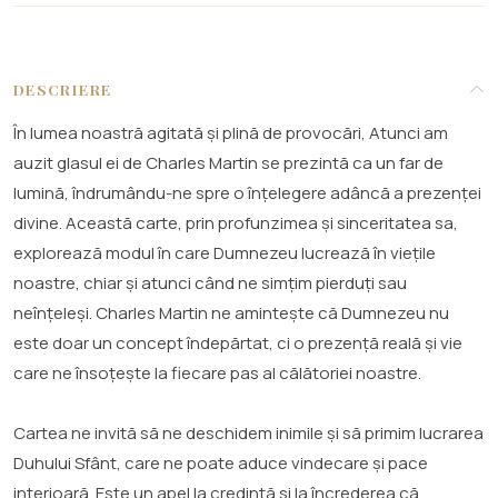
DESCRIERE
În lumea noastră agitată și plină de provocări, Atunci am
auzit glasul ei de Charles Martin se prezintă ca un far de
lumină, îndrumându-ne spre o înțelegere adâncă a prezenței
divine. Această carte, prin profunzimea și sinceritatea sa,
explorează modul în care Dumnezeu lucrează în viețile
noastre, chiar și atunci când ne simțim pierduți sau
neînțeleși. Charles Martin ne amintește că Dumnezeu nu
este doar un concept îndepărtat, ci o prezență reală și vie
care ne însoțește la fiecare pas al călătoriei noastre.
Cartea ne invită să ne deschidem inimile și să primim lucrarea
Duhului Sfânt, care ne poate aduce vindecare și pace
interioară. Este un apel la credință și la încrederea că