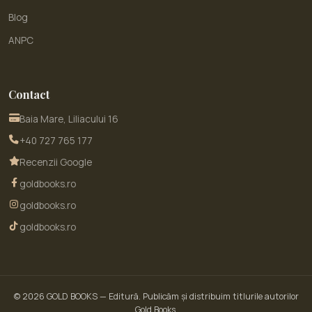
Blog
ANPC
Contact
Baia Mare, Liliacului 16
+40 727 765 177
Recenzii Google
goldbooks.ro
goldbooks.ro
goldbooks.ro
© 2026
GOLD BOOKS
— Editură. Publicăm și distribuim titlurile autorilor
Gold Books.