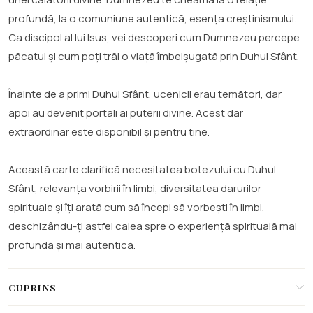
profundă, la o comuniune autentică, esența creștinismului.
Ca discipol al lui Isus, vei descoperi cum Dumnezeu percepe
păcatul și cum poți trăi o viață îmbelșugată prin Duhul Sfânt.
Înainte de a primi Duhul Sfânt, ucenicii erau temători, dar
apoi au devenit portali ai puterii divine. Acest dar
extraordinar este disponibil și pentru tine.
Această carte clarifică necesitatea botezului cu Duhul
Sfânt, relevanța vorbirii în limbi, diversitatea darurilor
spirituale și îți arată cum să începi să vorbești în limbi,
deschizându-ți astfel calea spre o experiență spirituală mai
profundă și mai autentică.
CUPRINS