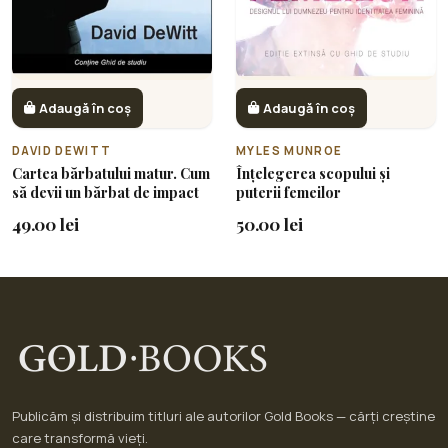
Adaugă în coș
Adaugă în coș
DAVID DEWITT
MYLES MUNROE
Cartea bărbatului matur. Cum
Înțelegerea scopului și
să devii un bărbat de impact
puterii femeilor
49.00 lei
50.00 lei
Publicăm și distribuim titluri ale autorilor Gold Books — cărți creștine
care transformă vieți.