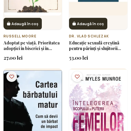
Adaugă în coș
Adaugă în coș
RUSSELL MOORE
DR. VLAD SCHLEZAK
Adoptat pe viață. Prioritatea
Educație sexuală creștină
adopției în biserici și în
pentru părinți și slujitorii
familiile creștine
bisericii
27.00 lei
53.00 lei