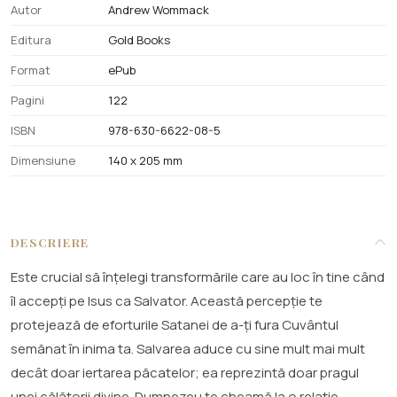
Autor
Andrew Wommack
Editura
Gold Books
Format
ePub
Pagini
122
ISBN
978-630-6622-08-5
Dimensiune
140 x 205 mm
DESCRIERE
Este crucial să înțelegi transformările care au loc în tine când
îl accepți pe Isus ca Salvator. Această percepție te
protejează de eforturile Satanei de a-ți fura Cuvântul
semănat în inima ta. Salvarea aduce cu sine mult mai mult
decât doar iertarea păcatelor; ea reprezintă doar pragul
unei călătorii divine. Dumnezeu te cheamă la o relație