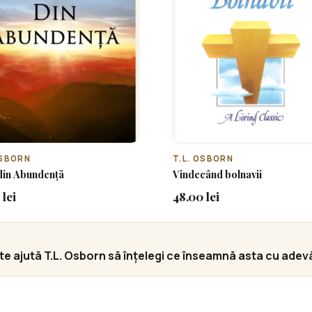
OSBORN
T.L. OSBORN
din Abundență
Vindecând bolnavii
 lei
48.00 lei
e ajută T.L. Osborn să înțelegi ce înseamnă asta cu adev