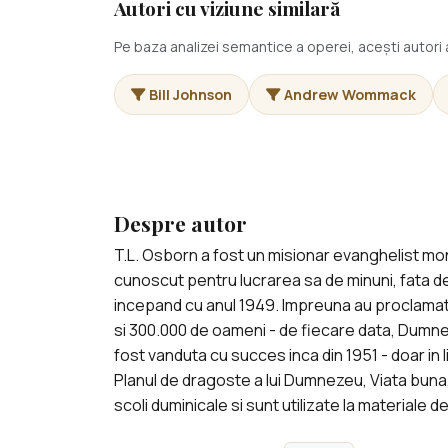
Autori cu viziune similară
Pe baza analizei semantice a operei, acești autor
Bill Johnson
Andrew Wommack
Despre autor
T.L. Osborn a fost un misionar evanghelist mondi
cunoscut pentru lucrarea sa de minuni, fata de
incepand cu anul 1949. Impreuna au proclamat Ev
si 300.000 de oameni - de fiecare data, Dumne
fost vanduta cu succes inca din 1951 - doar in 
Planul de dragoste a lui Dumnezeu, Viata buna
scoli duminicale si sunt utilizate la materiale d