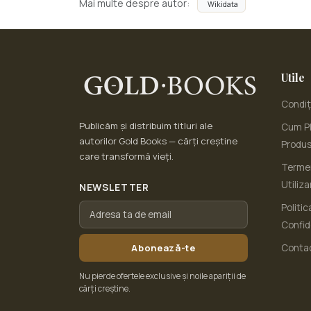
Mai multe despre autor:
Wikidata
Utile
Condiți
Publicăm și distribuim titluri ale
Cum Pl
autorilor Gold Books — cărți creștine
Produ
care transformă vieți.
Termen
Utiliza
NEWSLETTER
Politic
Confid
Abonează-te
Conta
Nu pierde ofertele exclusive și noile apariții de
cărți creștine.