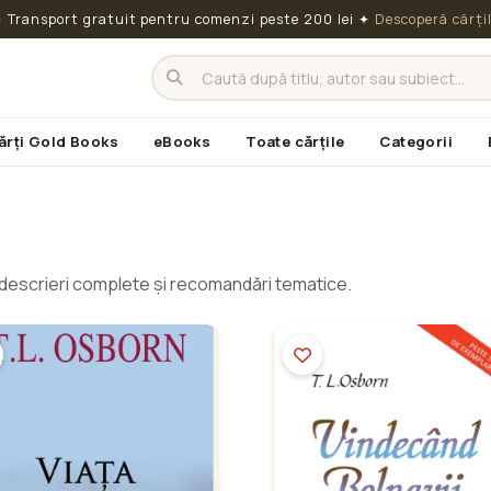
 Transport gratuit pentru comenzi peste 200 lei
✦
Descoperă cărți
ărți Gold Books
eBooks
Toate cărțile
Categorii
cu descrieri complete și recomandări tematice.