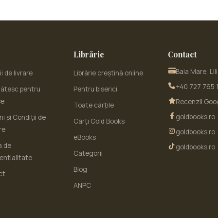
Librărie
Contact
Baia Mare, Lil
i de livrare
Librărie creștină online
+40 727 765 
ătesc pentru
Pentru biserici
se
Recenzii Goo
Toate cărțile
goldbooks.ro
i și Condiții de
Cărți Gold Books
re
goldbooks.ro
eBooks
a de
goldbooks.ro
Categorii
ențialitate
Blog
ct
ANPC