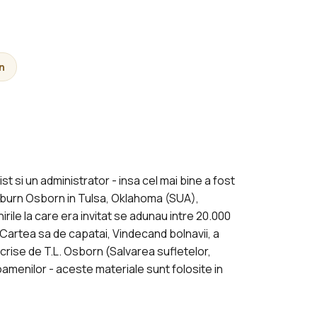
n
t si un administrator - insa cel mai bine a fost
shburn Osborn in Tulsa, Oklahoma (SUA),
rile la care era invitat se adunau intre 20.000
Cartea sa de capatai, Vindecand bolnavii, a
scrise de T.L. Osborn (Salvarea sufletelor,
amenilor - aceste materiale sunt folosite in