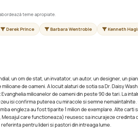
i abordează teme apropiate.
Derek Prince
Barbara Wentroble
Kenneth Hagi
al, un om de stat, un invatator, un autor, un designer, un pianis
 milioane de oameni. A locuit alaturi de sotia sa Dr. Daisy Wa
anghelia milioanelor de oameni din peste 90 de tari. La intalni
zeu isi confirma puterea cu miracole si semne nemaiintalnite. 
limba engleza au fost tiparite 1 milion de exemplare. Alte carti 
, Mesajul care functioneaza) reusesc sa incurajeze credinta o
e referinta pentru lideri si pastori din intreaga lume.