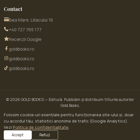
Contact
Baia Mare, Liliacului 16
+40 727 765 177
Recenzii Google
goldbooks.ro
goldbooks.ro
goldbooks.ro
© 2026
GOLD BOOKS
— Editură. Publicăm și distribuim titlurile autorilor
Gold Books.
© 2026 GoldBooks · un serviciu WOW SITE EXPERT SRL · CUI RO30450643 · Str.
Folosim cookie-uri esențiale pentru funcționarea site-ului și, doar
Liliacului nr. 16, Baia Mare, jud. Maramureș
cu acordul tău, statistici anonime de trafic (Google Analytics).
ANPC — Soluționarea Alternativă a Litigiilor (SAL)
Vezi
Politica de confidențialitate
.
Site dezvoltat de
Prestigiu
·
analizează-ți site-ul gratuit
Accept
Refuz