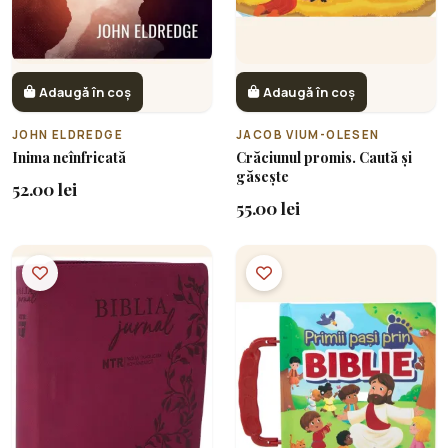
Adaugă în coș
Adaugă în coș
JOHN ELDREDGE
JACOB VIUM-OLESEN
Inima neînfricată
Crăciunul promis. Caută și
găsește
52.00 lei
55.00 lei