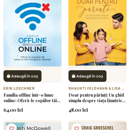
Adaugă în coș
Adaugă în coș
ERIN LOECHNER
SHAUNTI FELDHAHN & LISA A. RICE
Familia offline într-o lume
Doar pentru părinți: Un ghid
online: Oferă-le copiilor tăi
simplu despre viața lăuntrică
ceea ce tehnologia le răpește
a copiilor
64.00 lei
48.00 lei