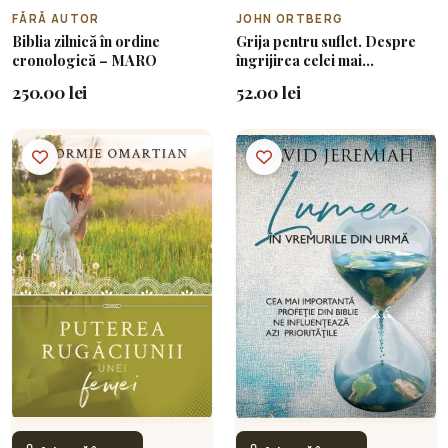
FĂRĂ AUTOR
JOHN ORTBERG
Biblia zilnică în ordine
Grija pentru suflet. Despre
cronologică – MARO
îngrijirea celei mai
importante părți din ființa ta
250.00 lei
52.00 lei