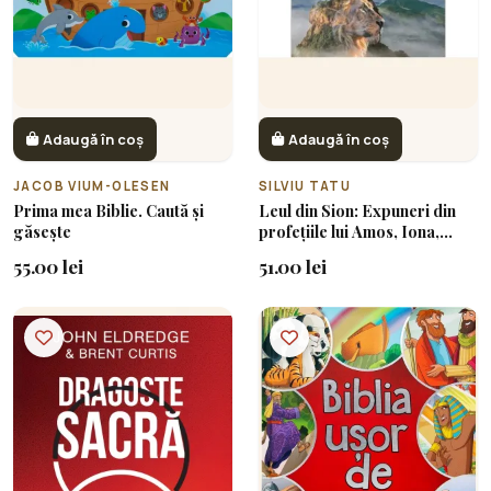
Adaugă în coș
Adaugă în coș
JACOB VIUM-OLESEN
SILVIU TATU
Prima mea Biblie. Caută și
Leul din Sion: Expuneri din
găsește
profețiile lui Amos, Iona,
Țefania și Hagai
55.00 lei
51.00 lei