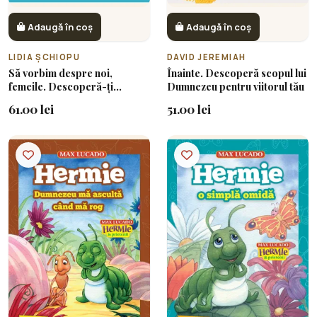
Adaugă în coș
Adaugă în coș
LIDIA ȘCHIOPU
DAVID JEREMIAH
Să vorbim despre noi,
Înainte. Descoperă scopul lui
femeile. Descoperă-ți
Dumnezeu pentru viitorul tău
talentele, rolurile și
61.00 lei
51.00 lei
chemarea, pentru o viață
plină de semnificație