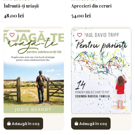
Înfruntă-ți uriașii
Aprecieri din ceruri
48.00 lei
54.00 lei
Adaugă în coș
Adaugă în coș