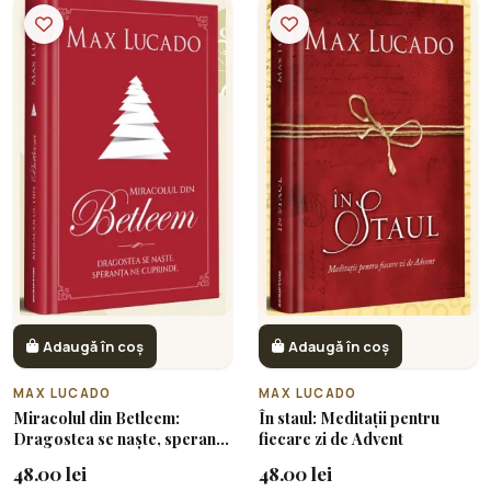
Adaugă în coș
Adaugă în coș
MAX LUCADO
MAX LUCADO
Miracolul din Betleem:
În staul: Meditații pentru
Dragostea se naște, speranța
fiecare zi de Advent
ne cuprinde
48.00 lei
48.00 lei