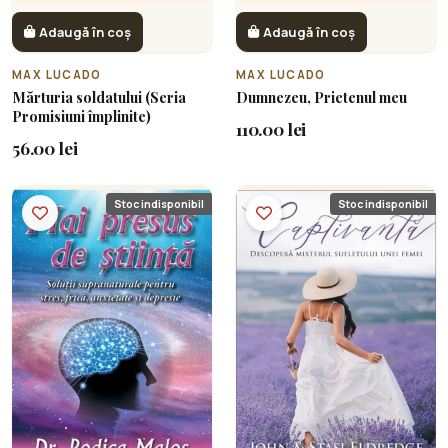
Adaugă în coș
Adaugă în coș
MAX LUCADO
MAX LUCADO
Mărturia soldatului (Seria
Dumnezeu, Prietenul meu
Promisiuni împlinite)
110.00 lei
56.00 lei
Stoc indisponibil
Stoc indisponibil