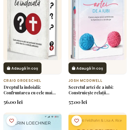
Adaugă în coș
Adaugă în coș
CRAIG GROESCHEL
JOSH MCDOWELL
Dreptul la îndoială:
Secretul artei de a iubi:
Confruntarea cu cele mai
Construiește relații
profunde întrebări poate
echilibrate în familie și cu cei
56.00 lei
57.00 lei
duce la o credință puternică
din jur