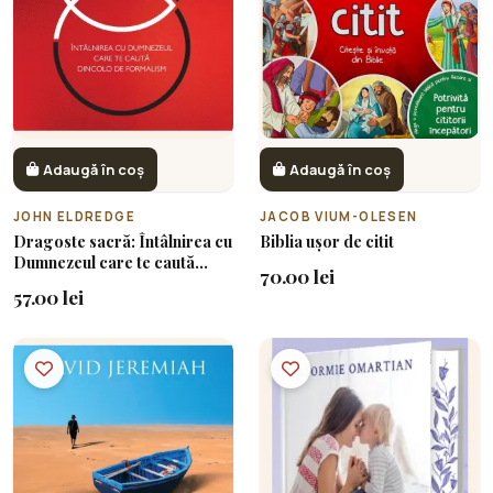
Adaugă în coș
Adaugă în coș
JOHN ELDREDGE
JACOB VIUM-OLESEN
Dragoste sacră: Întâlnirea cu
Biblia ușor de citit
Dumnezeul care te caută
70.00 lei
dincolo de formalism
57.00 lei