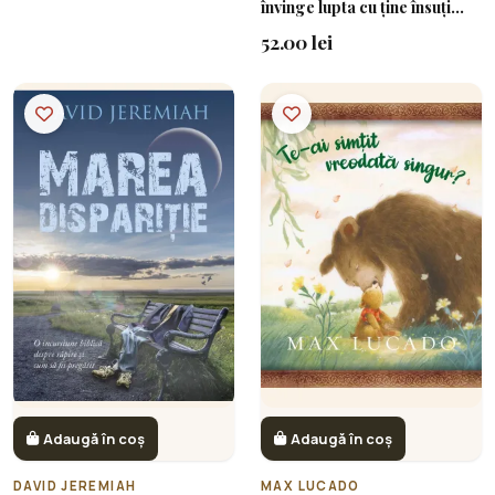
învinge lupta cu ține însuți
pentru a deveni o versiune
52.00 lei
mai bună a ta
Adaugă în coș
Adaugă în coș
DAVID JEREMIAH
MAX LUCADO