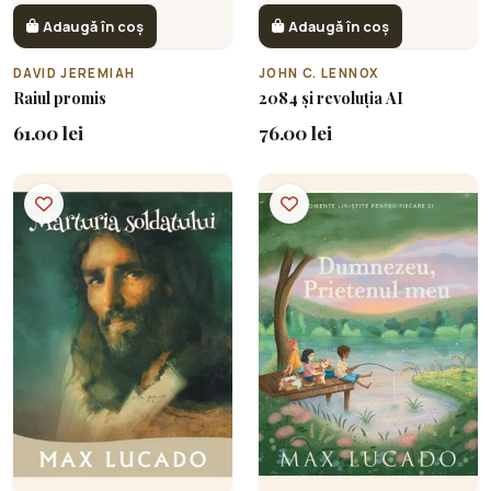
Adaugă în coș
Adaugă în coș
DAVID JEREMIAH
JOHN C. LENNOX
Raiul promis
2084 și revoluția AI
61.00 lei
76.00 lei