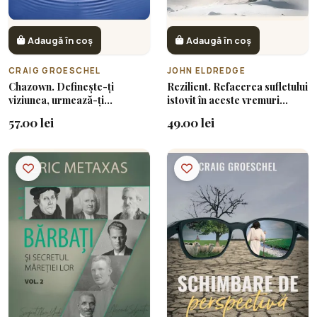
Adaugă în coș
Adaugă în coș
CRAIG GROESCHEL
JOHN ELDREDGE
Chazown. Definește-ți
Rezilient. Refacerea sufletului
viziunea, urmează-ți
istovit în aceste vremuri
pasiunea, trăiește-ți viața cu
tulburi
57.00 lei
49.00 lei
scop