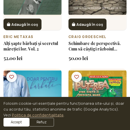
Adaugă în coș
Adaugă în coș
ERIC METAXAS
CRAIG GROESCHEL
Alți șapte bărbați și secretul
Schimbare de perspectivă.
măreției lor. Vol. 2
Cum să câștigi războiul
pentru mintea ta
52.00 lei
50.00 lei
Folosim cookie-uri esențiale pentru funcționarea site-ului și, doar
cu acordul tău, statistici anonime de trafic (Google Analytics).
Vezi
Politica de confidențialitate
.
Accept
Refuz