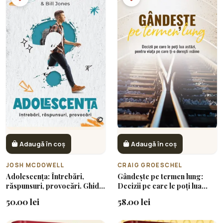
Adaugă în coș
Adaugă în coș
JOSH MCDOWELL
CRAIG GROESCHEL
Adolescența: Întrebări,
Gândește pe termen lung:
răspunsuri, provocări. Ghid
Decizii pe care le poți lua
de supraviețuire pentru
astăzi, pentru viața pe care ți-
50.00 lei
58.00 lei
tânara generație
o dorești mâine