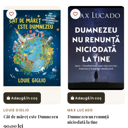
Adaugă în coș
Adaugă în coș
LOUIE GIGLIO
MAX LUCADO
Cât de măreț este Dumnezeu
Dumnezeu nu renunță
niciodată la tine
90.00 lei