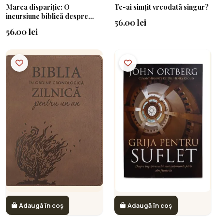
Marea dispariție: O
Te-ai simțit vreodată singur?
incursiune biblică despre
56.00 lei
Răpire și cum să fii pregătit
56.00 lei
Adaugă în coș
Adaugă în coș