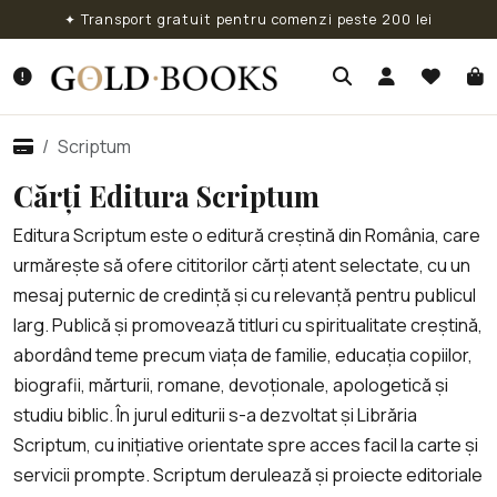
✦ Transport gratuit pentru comenzi peste 200 lei
Scriptum
Cărți Editura Scriptum
Editura Scriptum este o editură creștină din România, care
urmărește să ofere cititorilor cărți atent selectate, cu un
mesaj puternic de credință și cu relevanță pentru publicul
larg. Publică și promovează titluri cu spiritualitate creștină,
abordând teme precum viața de familie, educația copiilor,
biografii, mărturii, romane, devoționale, apologetică și
studiu biblic. În jurul editurii s-a dezvoltat și Librăria
Scriptum, cu inițiative orientate spre acces facil la carte și
servicii prompte. Scriptum derulează și proiecte editoriale