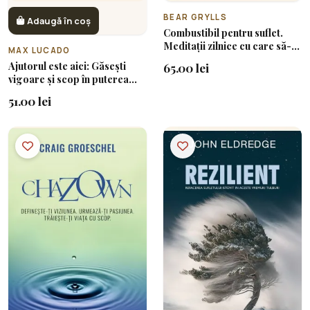
BEAR GRYLLS
Adaugă în coș
Combustibil pentru suflet.
Meditații zilnice cu care să-ți
MAX LUCADO
alimentezi viața
Ajutorul este aici: Găsești
65.00 lei
vigoare și scop în puterea
Duhului Sfânt
51.00 lei