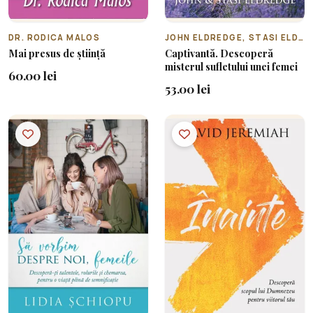
DR. RODICA MALOS
JOHN ELDREDGE, STASI ELDREDGE
Mai presus de știință
Captivantă. Descoperă
misterul sufletului unei femei
60.00 lei
53.00 lei