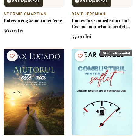
Adaugă în coș
Adaugă în coș
STORMIE OMARTIAN
DAVID JEREMIAH
Puterea rugăciunii unei femei
Lumea în vremurile din urmă.
Cea mai importantă profeție
56.00 lei
din Biblie ne influențează azi
57.00 lei
prioritățile
Stoc indisponibil