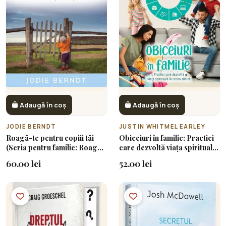
Adaugă în coș
Adaugă în coș
JODIE BERNDT
JUSTIN WHITMEL EARLEY
Roagă-te pentru copiii tăi
Obiceiuri în familie: Practici
(Seria pentru familie: Roagă-
care dezvoltă viața spirituală
te)
în rutina zilnică
60.00 lei
52.00 lei