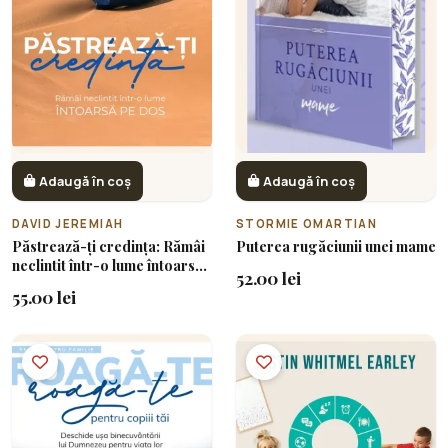
Adaugă în coș
Adaugă în coș
DAVID JEREMIAH
STORMIE OMARTIAN
Păstrează-ți credința: Rămâi
Puterea rugăciunii unei mame
neclintit într-o lume întoarsă
52.00 lei
pe dos
55.00 lei