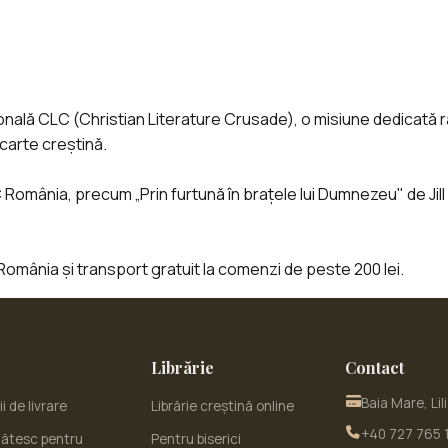
ală CLC (Christian Literature Crusade), o misiune dedicată răsp
 carte creștină.
C România, precum „Prin furtună în brațele lui Dumnezeu" de Jil
România și transport gratuit la comenzi de peste 200 lei.
Librărie
Contact
Baia Mare, Lil
i de livrare
Librărie creștină online
+40 727 765 
ătesc pentru
Pentru biserici