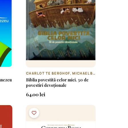
CHARLOTTE BERGHOF, MICHAEL BERGHOF, JOHN JOSEPH
umnezeu
Biblia povestită celor mici. 30 de
povestiri devoționale
64.00 lei