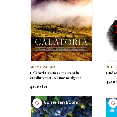
BILLY GRAHAM
ROGE
Călătoria. Cum să trăim prin
Hudson
credință într-o lume nesigură
45.00 
42.00 lei