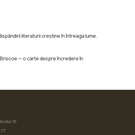
ândirii literaturii creștine în întreaga lume,
l Briscoe — o carte despre încredere în
iacului 16
177