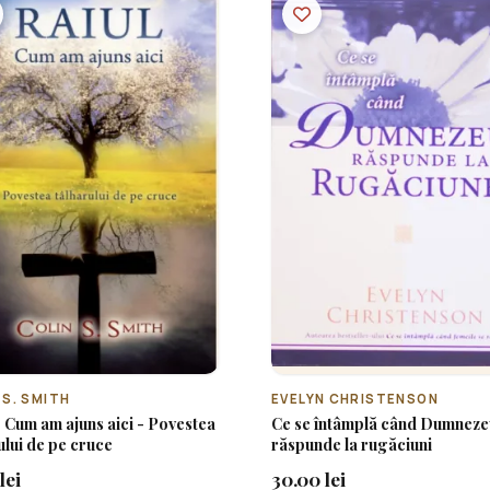
 S. SMITH
EVELYN CHRISTENSON
- Cum am ajuns aici - Povestea
Ce se întâmplă când Dumneze
ului de pe cruce
răspunde la rugăciuni
lei
30.00 lei