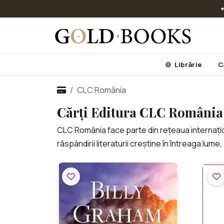
✦
Librărie
C
CLC România
Cărți Editura CLC România
CLC România face parte din rețeaua internațio
răspândirii literaturii creștine în întreaga lume,