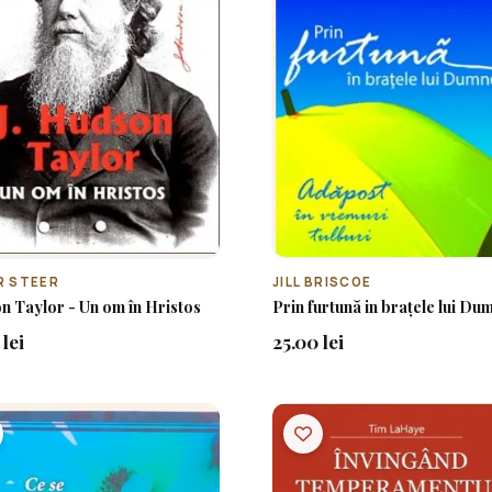
R STEER
JILL BRISCOE
 Taylor - Un om în Hristos
Prin furtună in brațele lui D
lei
25.00 lei