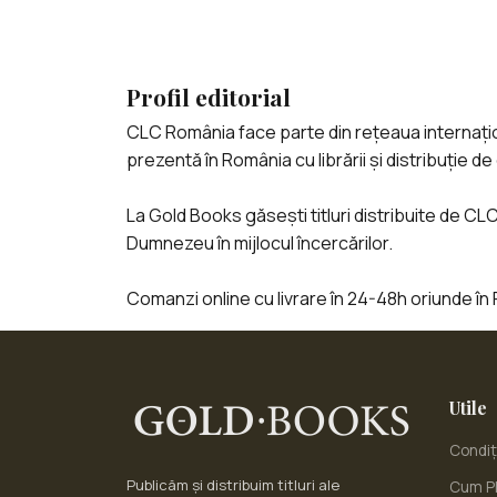
Profil editorial
CLC România face parte din rețeaua internațion
prezentă în România cu librării și distribuție de
La Gold Books găsești titluri distribuite de CL
Dumnezeu în mijlocul încercărilor.
Comanzi online cu livrare în 24-48h oriunde în 
Utile
Condiți
Publicăm și distribuim titluri ale
Cum Pl