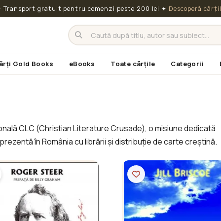
 Transport gratuit pentru comenzi peste 200 lei
✦
Descoperă cărți
ărți Gold Books
eBooks
Toate cărțile
Categorii
nală CLC (Christian Literature Crusade), o misiune dedicată
 prezentă în România cu librării și distribuție de carte creștină.