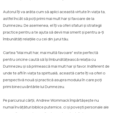
Autorul îți va arăta cum să aplici această virtute în viața ta,
astfel încât să poți primi mai mult har și favoare de la
Dumnezeu. De asemenea, el îți va oferi sfaturi și strategii
practice pentru a te ajuta să devii mai smerit și pentru a-ți
îmbunătăți relațiile cu cei din jurul tău.
Cartea "Mai mult har, mai multă favoare" este perfectă
pentru oricine caută să își îmbunătățească relația cu
Dumnezeu și să primească mai mult har și favor. Indiferent de
unde te afli în viața ta spirituală, această carte îți va oferi o
perspectivă nouă și practică asupra modului în care poți
primi binecuvântările lui Dumnezeu.
Pe parcursul cărții, Andrew Wommack împărtășește nu
numai învățături biblice puternice, ci și povești personale ale