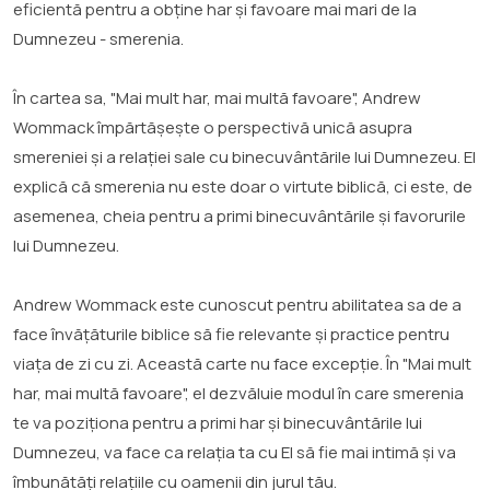
eficientă pentru a obține har și favoare mai mari de la
Dumnezeu - smerenia.
În cartea sa, "Mai mult har, mai multă favoare", Andrew
Wommack împărtășește o perspectivă unică asupra
smereniei și a relației sale cu binecuvântările lui Dumnezeu. El
explică că smerenia nu este doar o virtute biblică, ci este, de
asemenea, cheia pentru a primi binecuvântările și favorurile
lui Dumnezeu.
Andrew Wommack este cunoscut pentru abilitatea sa de a
face învățăturile biblice să fie relevante și practice pentru
viața de zi cu zi. Această carte nu face excepție. În "Mai mult
har, mai multă favoare", el dezvăluie modul în care smerenia
te va poziționa pentru a primi har și binecuvântările lui
Dumnezeu, va face ca relația ta cu El să fie mai intimă și va
îmbunătăți relațiile cu oamenii din jurul tău.