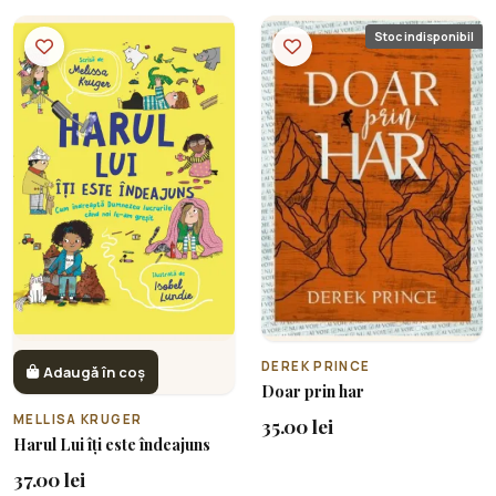
Stoc indisponibil
DEREK PRINCE
Adaugă în coș
Doar prin har
MELLISA KRUGER
35.00 lei
Harul Lui îți este îndeajuns
37.00 lei