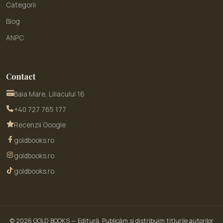
Categorii
Blog
ANPC
Contact
Baia Mare, Liliacului 16
+40 727 765 177
Recenzii Google
goldbooks.ro
goldbooks.ro
goldbooks.ro
© 2026
GOLD BOOKS
— Editură. Publicăm și distribuim titlurile autorilor