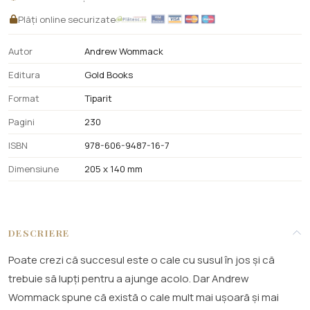
Plăți online securizate
Autor
Andrew Wommack
Editura
Gold Books
Format
Tiparit
Pagini
230
ISBN
978-606-9487-16-7
Dimensiune
205 x 140 mm
DESCRIERE
Poate crezi că succesul este o cale cu susul în jos și că
trebuie să lupți pentru a ajunge acolo. Dar Andrew
Wommack spune că există o cale mult mai ușoară și mai