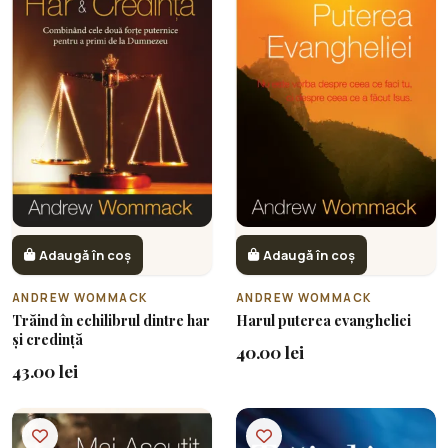
Adaugă în coș
Adaugă în coș
ANDREW WOMMACK
ANDREW WOMMACK
Trăind în echilibrul dintre har
Harul puterea evangheliei
și credință
40.00 lei
43.00 lei