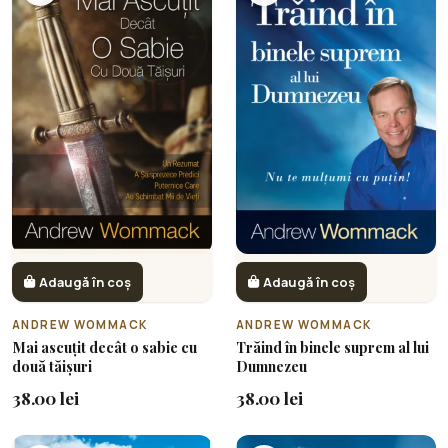
Adaugă în coș
Adaugă în coș
ANDREW WOMMACK
ANDREW WOMMACK
Mai ascuțit decât o sabie cu
Trăind în binele suprem al lui
două tăișuri
Dumnezeu
38.00 lei
38.00 lei