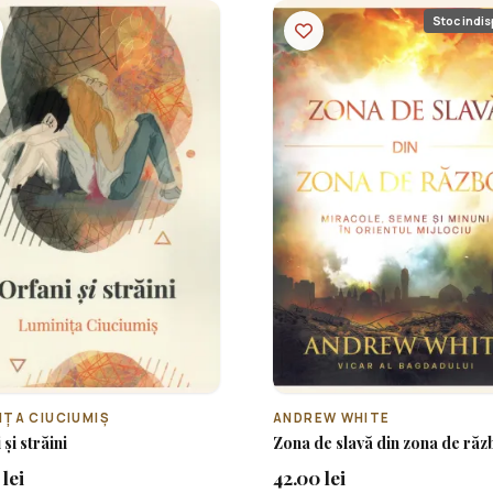
Stoc indis
IȚA CIUCIUMIȘ
ANDREW WHITE
și străini
Zona de slavă din zona de răz
lei
42.00 lei