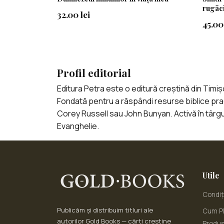
rugăci
32.00 lei
45.00 
Profil editorial
Editura Petra este o editură creștină din Timiș
Fondată pentru a răspândi resurse biblice pract
Corey Russell sau John Bunyan. Activă în târgu
Evanghelie.
Utile
Condiți
Publicăm și distribuim titluri ale
Cum Pl
autorilor Gold Books — cărți creștine
Produ