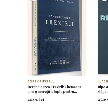
COREY RUSSELL
VLADI
Revendicarea Trezirii: Chemarea
Ripost
unei generații la lupta pentru
stăpân
deșteptare istorică
40.00 lei
45.00 