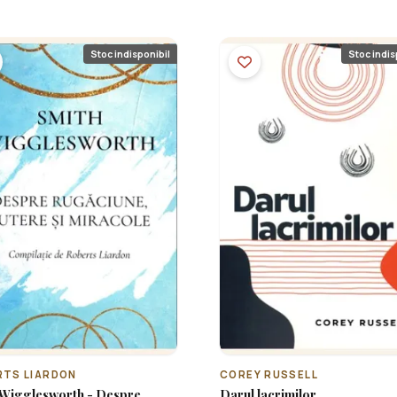
Stoc indisponibil
Stoc indis
RTS LIARDON
COREY RUSSELL
gglesworth - Despre
Darul lacrimilor