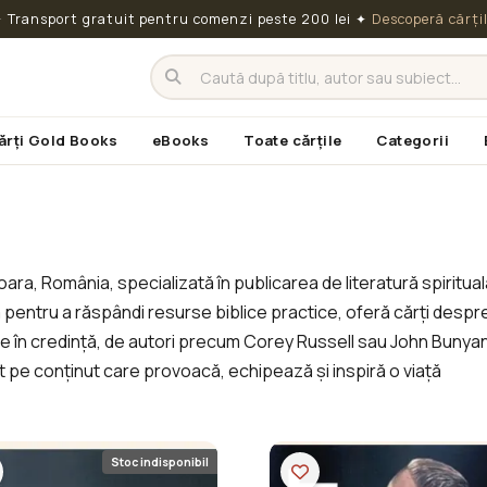
 Transport gratuit pentru comenzi peste 200 lei
✦
Descoperă cărți
ărți Gold Books
eBooks
Toate cărțile
Categorii
ara, România, specializată în publicarea de literatură spiritual
 pentru a răspândi resurse biblice practice, oferă cărți despr
zare în credință, de autori precum Corey Russell sau John Bunyan
nt pe conținut care provoacă, echipează și inspiră o viață
Stoc indisponibil