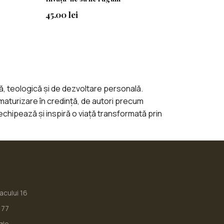
45.00 lei
lă, teologică și de dezvoltare personală.
 maturizare în credință, de autori precum
echipează și inspiră o viață transformată prin
iacului 16
177