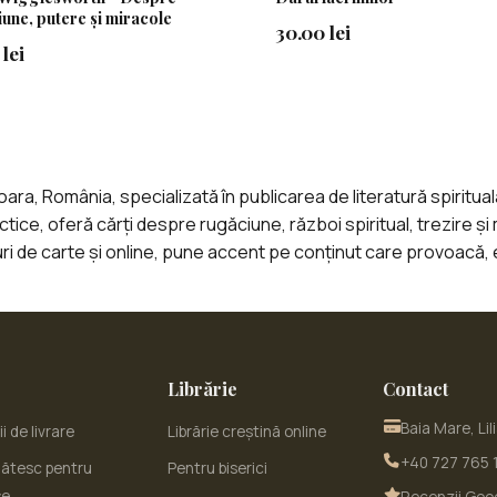
une, putere și miracole
30.00 lei
lei
oara, România, specializată în publicarea de literatură spiritua
ice, oferă cărți despre rugăciune, război spiritual, trezire și
ri de carte și online, pune accent pe conținut care provoacă, 
Librărie
Contact
Baia Mare, Lil
i de livrare
Librărie creștină online
+40 727 765 
ătesc pentru
Pentru biserici
se