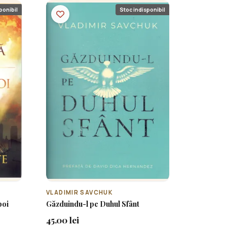
ponibil
Stoc indisponibil
VLADIMIR SAVCHUK
boi
Găzduindu-l pe Duhul Sfânt
45.00 lei