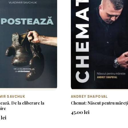
MIR SAVCHUK
ANDREY SHAPOVAL
ează. De la eliberare la
Chemat: Născut pentru măreț
ire
45.00 lei
lei