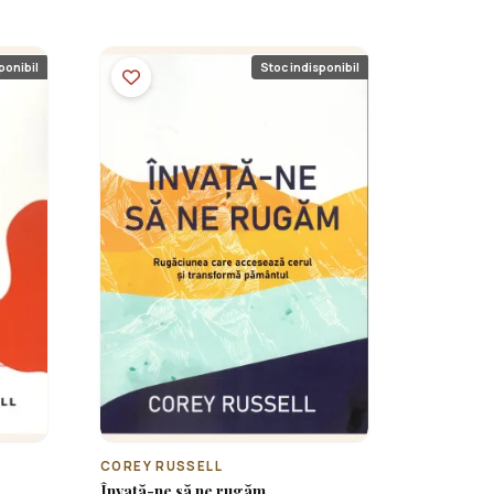
ponibil
Stoc indisponibil
COREY RUSSELL
Învață-ne să ne rugăm