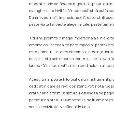
repetate, prin amânarea rugăciunii, printr-o ini
evanghelic, te invită să încetinești și să pui în c
Dumnezeu, nu îți impresionezi Creatorul; îți așez
peste viața ta, peste alegerile tale, peste temeri
Titlul nu promite o magie impersonală și nici o t
credincios, iar ceea ce pare imposibil pentru om 
este Domnul, Cel care cheamă la credință, iartă 
de spirit, ci o schimbare a centrului: de la eu la
lucrează în mod real în inima credinciosului: con
Acest jurnal poate fi folosit ca un instrument prac
dedicat în care să revii constant. Poți nota rugă
arată când citești Scriptura. Poți așeza pe pagină lu
păcatul înaintea lui Dumnezeu și să îți amintești
scrisă, revizitată, verificată în timp.