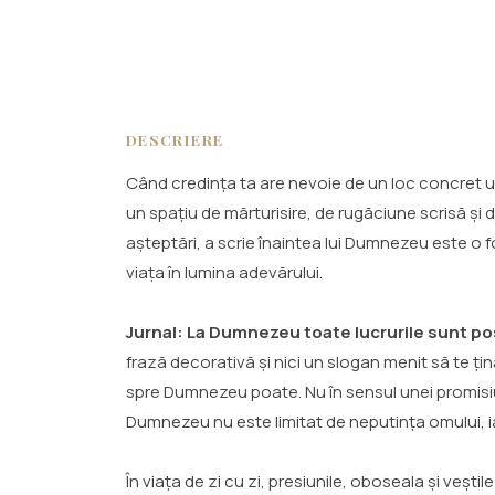
DESCRIERE
Când credința ta are nevoie de un loc concret u
un spațiu de mărturisire, de rugăciune scrisă și d
așteptări, a scrie înaintea lui Dumnezeu este o fo
viața în lumina adevărului.
Jurnal: La Dumnezeu toate lucrurile sunt po
frază decorativă și nici un slogan menit să te țin
spre Dumnezeu poate. Nu în sensul unei promisiuni 
Dumnezeu nu este limitat de neputința omului, iar
În viața de zi cu zi, presiunile, oboseala și veștil