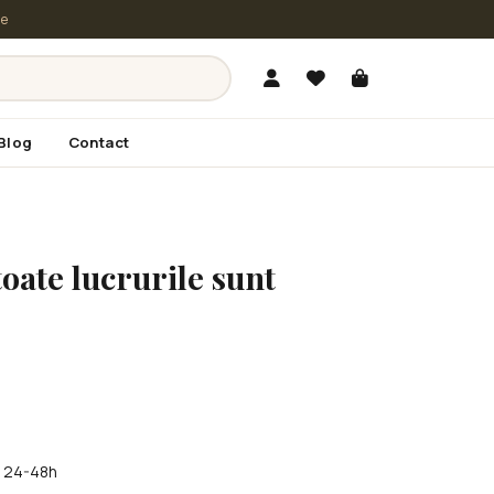
le
Blog
Contact
oate lucrurile sunt
în 24-48h