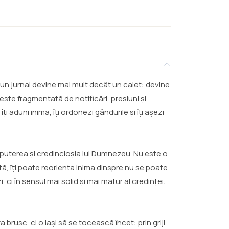
un jurnal devine mai mult decât un caiet: devine
 este fragmentată de notificări, presiuni și
 aduni inima, îți ordonezi gândurile și îți așezi
e puterea și credincioșia lui Dumnezeu. Nu este o
ată, îți poate reorienta inima dinspre nu se poate
ci în sensul mai solid și mai matur al credinței:
a brusc, ci o lași să se tocească încet: prin griji