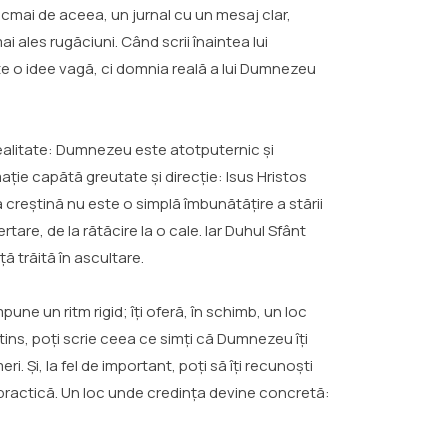
ocmai de aceea, un jurnal cu un mesaj clar,
ai ales rugăciuni. Când scrii înaintea lui
ste o idee vagă, ci domnia reală a lui Dumnezeu
 realitate: Dumnezeu este atotputernic și
ație capătă greutate și direcție: Isus Hristos
creștină nu este o simplă îmbunătățire a stării
tare, de la rătăcire la o cale. Iar Duhul Sfânt
ă trăită în ascultare.
pune un ritm rigid; îți oferă, în schimb, un loc
tins, poți scrie ceea ce simți că Dumnezeu îți
eri. Și, la fel de important, poți să îți recunoști
e practică. Un loc unde credința devine concretă: