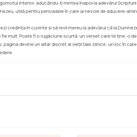
zgomotul interior, aducându-ți mintea înapoi la adevărul Scripturii
mnezeu, utilă pentru perioadele în care ai nevoie de aducere-ami
așezi credința în cuvinte și să revii mereu la adevărul că la Dumnez
 să fie mult. Poate fi o rugăciune scurtă, un verset care te ține, o 
 pagina devine un altar discret al vieții tale zilnice: un loc în car
redere.