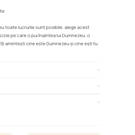
nte
eu toate lucrurile sunt posibile, alege acest
decizie pe care o pui înaintea lui Dumnezeu, o
e îți amintești cine este Dumnezeu și cine ești tu