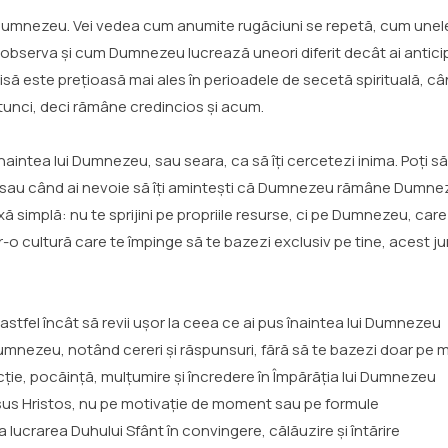
cu Dumnezeu. Vei vedea cum anumite rugăciuni se repetă, cum unel
 observa și cum Dumnezeu lucrează uneori diferit decât ai antic
ă este prețioasă mai ales în perioadele de secetă spirituală, când
unci, deci rămâne credincios și acum.
 înaintea lui Dumnezeu, sau seara, ca să îți cercetezi inima. Poți să
 sau când ai nevoie să îți amintești că Dumnezeu rămâne Dumnez
xă simplă: nu te sprijini pe propriile resurse, ci pe Dumnezeu, ca
-o cultură care te împinge să te bazezi exclusiv pe tine, acest jurn
 astfel încât să revii ușor la ceea ce ai pus înaintea lui Dumnezeu
 Dumnezeu, notând cereri și răspunsuri, fără să te bazezi doar pe
ecție, pocăință, mulțumire și încredere în Împărăția lui Dumnezeu
Isus Hristos, nu pe motivație de moment sau pe formule
 lucrarea Duhului Sfânt în convingere, călăuzire și întărire