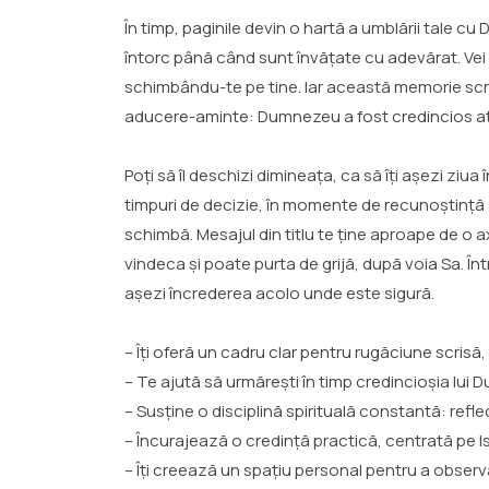
În timp, paginile devin o hartă a umblării tale 
întorc până când sunt învățate cu adevărat. Vei
schimbându-te pe tine. Iar această memorie scris
aducere-aminte: Dumnezeu a fost credincios at
Poți să îl deschizi dimineața, ca să îți așezi ziua
timpuri de decizie, în momente de recunoștință
schimbă. Mesajul din titlu te ține aproape de o a
vindeca și poate purta de grijă, după voia Sa. Într
așezi încrederea acolo unde este sigură.
– Îți oferă un cadru clar pentru rugăciune scrisă,
– Te ajută să urmărești în timp credincioșia lui
– Susține o disciplină spirituală constantă: refl
– Încurajează o credință practică, centrată pe 
– Îți creează un spațiu personal pentru a observa