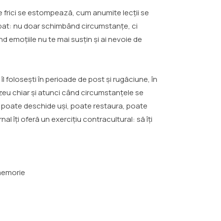
e frici se estompează, cum anumite lecții se
ipat: nu doar schimbând circumstanțe, ci
 emoțiile nu te mai susțin și ai nevoie de
 îl folosești în perioade de post și rugăciune, în
eu chiar și atunci când circumstanțele se
re poate deschide uși, poate restaura, poate
al îți oferă un exercițiu contracultural: să îți
 memorie