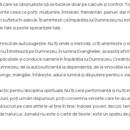
mă care se obișnuiește să se bazeze doar pe calcule și control. T
uvinte ceea ce porți: mulțumire, întrebări, frământări, planuri, dar m
i sufletul în adevăr. Îți amintești că Împărăția lui Dumnezeu nu e
le tale și peste speranțele tale.
ehnică de autosugestie. Nu îți vinde o metodă, ci îți amintește o
nu Îl limitează pe Dumnezeu. În lumina Evangheliei, această afirm
păcatele și conduce oamenii în Împărăția lui Dumnezeu. Credința 
 Dumnezeu, de la autosuficiență la dependență, de la vinovăție la ier
vinge, mângâie, întărește, aduce lumină și dă putere pentru o viaț
tic pentru disciplina spirituală. Nu îți cere performanță și nu îți im
ciuni, poți urmări răspunsuri, poți consemna versete care te-au a
cruri pe care altfel le-ai ține în tine: îndoieli, poveri, decizii, tem
 de harul Lui. Jurnalul nu este o carte de teorie; este un spațiu d