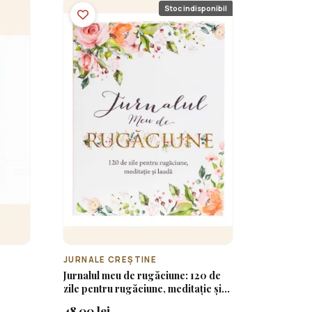
Stoc indisponibil
JURNALE CREȘTINE
Jurnalul meu de rugăciune: 120 de
zile pentru rugăciune, meditație și
laudă
48.00 lei