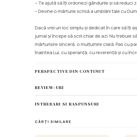
– Te ajută să îți ordonezi gândurile și să reduci 
– Devine o mărturie scrisă a umblării tale cu Du
Dacă vrei un loc simplu și dedicat în care să îți 
jurnal și începe să scrii chiar de azi. Nu trebuie
mărturisire sinceră, o mulțumire clară. Pas cu pas,
înaintea Lui, cu speranță, cu reverență și cu înc
PERSPECTIVE DIN CONTINUT
REVIEW-URI
INTREBARI SI RASPUNSURI
CĂRȚI SIMILARE