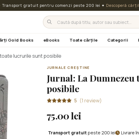
 Transport gratuit pentru comenzi peste 200 lei
✦
Descoperă cărți
ărți Gold Books
eBooks
Toate cărțile
Categorii
oate lucrurile sunt posibile
JURNALE CREȘTINE
Jurnal: La Dumnezeu t
posibile
5
(1 review)
75.00 lei
Transport gratuit
peste 200 lei
Livrare 