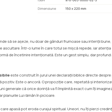
ISBN
978-063-8000-82-5
Dimensiune
150 x 220 mm
nde să se așeze, nu doar de gânduri frumoase sau intenții bune, 
e ascultare. Într-o lume în care totul se mișcă repede, iar atenția
rmă de încetinire intenționată. Este un gest simplu, dar profund: îți
sibile
este construit în jurul unei declarații biblice directe despr
ă pozitiv. Este o ancoră. O propoziție care, repetată și interioriz
generale că orice dorință va fi împlinită exact cum îți imaginezi, 
 planurile Lui rămân în picioare.
e care apasă pot eroda curajul spiritual. Uneori, nu îți pierzi credinț