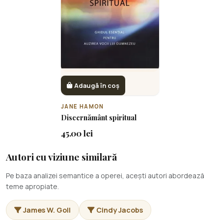
Adaugă în coș
JANE HAMON
Discernământ spiritual
45.00 lei
Autori cu viziune similară
Pe baza analizei semantice a operei, acești autori abordează
teme apropiate.
James W. Goll
Cindy Jacobs