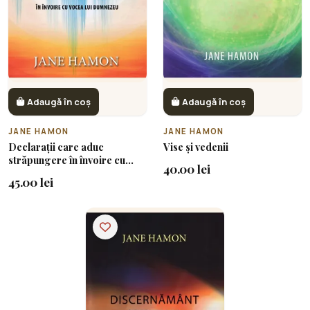
Adaugă în coș
Adaugă în coș
JANE HAMON
JANE HAMON
Declarații care aduc
Vise și vedenii
străpungere în învoire cu
40.00 lei
vocea lui Dumnezeu
45.00 lei