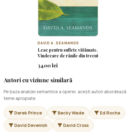
DAVID A. SEAMANDS
Leac pentru suflete vătămate.
Vindecare de rănile din trecut
34.00 lei
Autori cu viziune similară
Pe baza analizei semantice a operei, acești autori abordează
teme apropiate.
Derek Prince
Becky Wade
Ed Rocha
David Devenish
David Cross