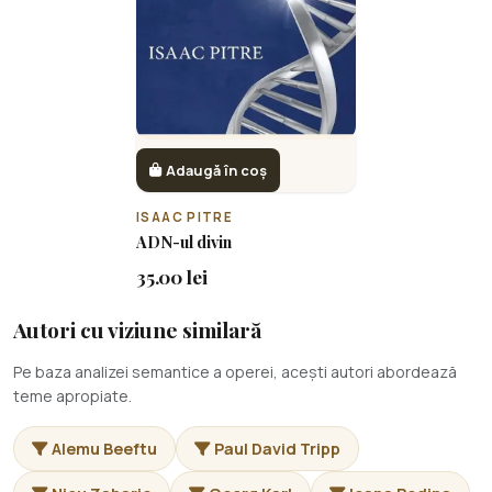
Adaugă în coș
ISAAC PITRE
ADN-ul divin
35.00 lei
Autori cu viziune similară
Pe baza analizei semantice a operei, acești autori abordează
teme apropiate.
Alemu Beeftu
Paul David Tripp