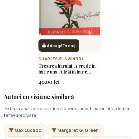
Adaugă în coș
CHARLES R. SWINDOL
Trezirea harului. A crede în
har e una. A trăi în har e
altceva
40.00 lei
Autori cu viziune similară
Pe baza analizei semantice a operei, acești autori abordează
teme apropiate.
Max Lucado
Margaret G. Green