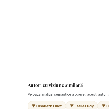
Autori cu viziune similară
Pe baza analizei semantice a operei, acești autor
Elisabeth Elliot
Leslie Ludy
E