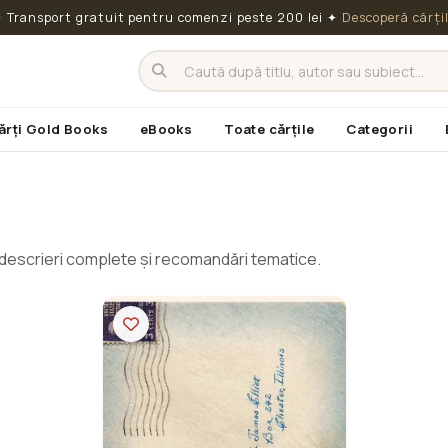
 Transport gratuit pentru comenzi peste 200 lei
✦
Descoperă cărți
ărți Gold Books
eBooks
Toate cărțile
Categorii
cu descrieri complete și recomandări tematice.