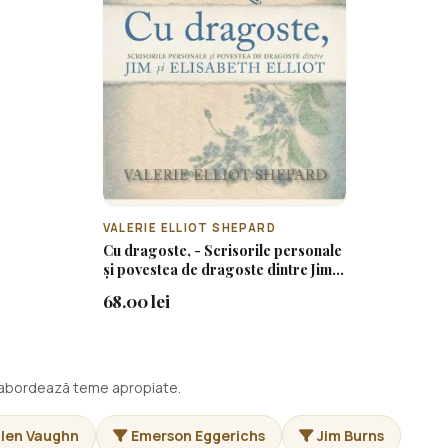
VALERIE ELLIOT SHEPARD
Cu dragoste, - Scrisorile personale
și povestea de dragoste dintre Jim și
Elisabeth Elliot
68.00 lei
i abordează teme apropiate.
llen Vaughn
Emerson Eggerichs
Jim Burns