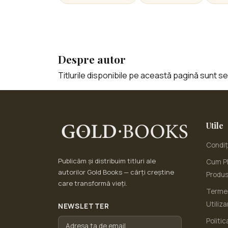
Despre autor
Titlurile disponibile pe această pagină sunt sele
Utile
Condiți
Publicăm și distribuim titluri ale
Cum Pl
autorilor Gold Books — cărți creștine
Produ
care transformă vieți.
Termen
Utiliza
NEWSLETTER
Politic