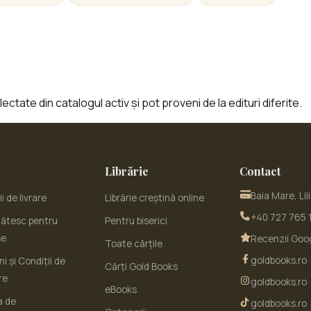
ctate din catalogul activ și pot proveni de la edituri diferite.
Librărie
Contact
Baia Mare, Lil
i de livrare
Librărie creștină online
+40 727 765 
ătesc pentru
Pentru biserici
se
Recenzii Goo
Toate cărțile
goldbooks.ro
i și Condiții de
Cărți Gold Books
re
goldbooks.ro
eBooks
a de
goldbooks.ro