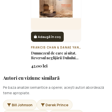
Adaugă în coș
FRANCIS CHAN & DANAE YANKOSKI
Dumnezeul de care ai uitat.
Reversul neglijării Duhului
Sfânt în viața ta
42.00 lei
Autori cu viziune similară
Pe baza analizei semantice a operei, acești autori abordează
teme apropiate.
Bill Johnson
Derek Prince