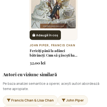
Adaugă în coș
JOHN PIPER, FRANCIS CHAN
Fericiți până la adânci
bătrâneți: Cum să găsești har
în tumultul căsniciei – 30 de
32.00 lei
meditații pentru cupluri
Autori cu viziune similară
Pe baza analizei semantice a operei, acești autori abordează
teme apropiate.
Francis Chan & Lisa Chan
John Piper