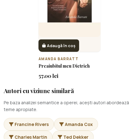
Adaugă în coș
AMANDA BARRATT
Preaiubitul meu Dietrich
57.00 lei
Autori cu viziune similară
Pe baza analizei semantice a operei, acești autori abordează
teme apropiate.
Francine Rivers
Amanda Cox
Charles Martin
Ted Dekker