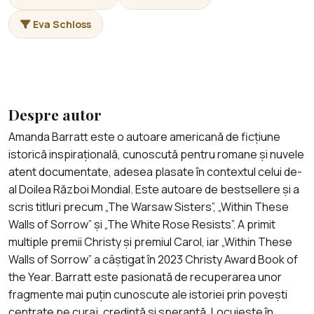
Eva Schloss
Despre autor
Amanda Barratt este o autoare americană de ficțiune
istorică inspirațională, cunoscută pentru romane și nuvele
atent documentate, adesea plasate în contextul celui de-
al Doilea Război Mondial. Este autoare de bestsellere și a
scris titluri precum „The Warsaw Sisters”, „Within These
Walls of Sorrow” și „The White Rose Resists”. A primit
multiple premii Christy și premiul Carol, iar „Within These
Walls of Sorrow” a câștigat în 2023 Christy Award Book of
the Year. Barratt este pasionată de recuperarea unor
fragmente mai puțin cunoscute ale istoriei prin povești
centrate pe curaj, credință și speranță. Locuiește în