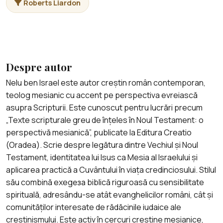
Roberts Liardon
Despre autor
Nelu ben Israel este autor creștin român contemporan,
teolog mesianic cu accent pe perspectiva evreiască
asupra Scripturii. Este cunoscut pentru lucrări precum
„Texte scripturale greu de înțeles în Noul Testament: o
perspectivă mesianică”, publicate la Editura Creatio
(Oradea). Scrie despre legătura dintre Vechiul și Noul
Testament, identitatea lui Isus ca Mesia al Israelului și
aplicarea practică a Cuvântului în viața credinciosului. Stilul
său combină exegеза biblică riguroasă cu sensibilitate
spirituală, adresându-se atât evanghelicilor români, cât și
comunităților interesate de rădăcinile iudaice ale
creștinismului. Este activ în cercuri creștine mesianice,