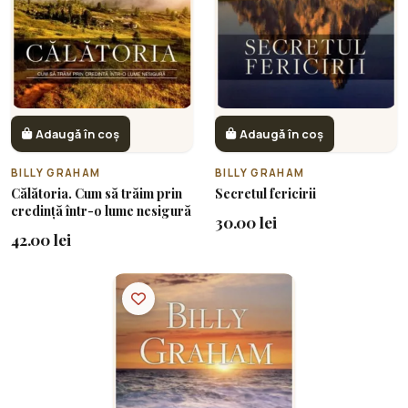
Adaugă în coș
Adaugă în coș
BILLY GRAHAM
BILLY GRAHAM
Călătoria. Cum să trăim prin
Secretul fericirii
credință într-o lume nesigură
30.00 lei
42.00 lei