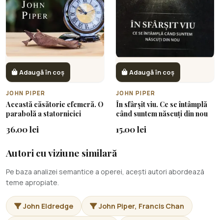
Adaugă în coș
Adaugă în coș
JOHN PIPER
JOHN PIPER
Această căsătorie efemeră. O
În sfârșit viu. Ce se întâmplă
parabolă a statorniciei
când suntem născuți din nou
36.00 lei
15.00 lei
Autori cu viziune similară
Pe baza analizei semantice a operei, acești autori abordează
teme apropiate.
John Eldredge
John Piper, Francis Chan