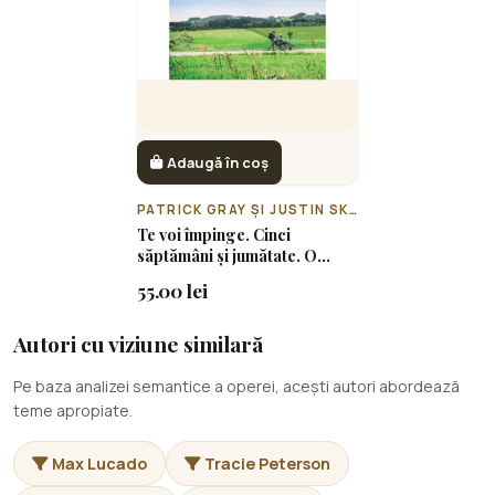
Adaugă în coș
PATRICK GRAY ȘI JUSTIN SKEESUCK
Te voi împinge. Cinci
săptămâni și jumătate. O
călătorie de 800 de kilometri
55.00 lei
Autori cu viziune similară
Pe baza analizei semantice a operei, acești autori abordează
teme apropiate.
Max Lucado
Tracie Peterson