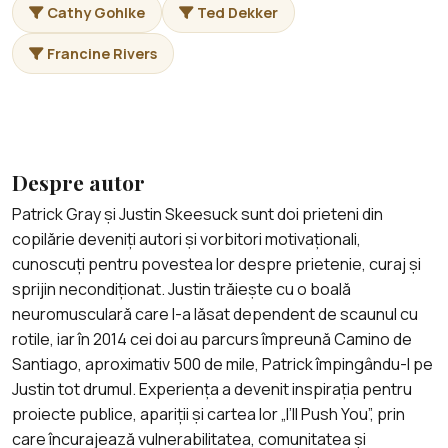
Cathy Gohlke
Ted Dekker
Francine Rivers
Despre autor
Patrick Gray și Justin Skeesuck sunt doi prieteni din
copilărie deveniți autori și vorbitori motivaționali,
cunoscuți pentru povestea lor despre prietenie, curaj și
sprijin necondiționat. Justin trăiește cu o boală
neuromusculară care l-a lăsat dependent de scaunul cu
rotile, iar în 2014 cei doi au parcurs împreună Camino de
Santiago, aproximativ 500 de mile, Patrick împingându-l pe
Justin tot drumul. Experiența a devenit inspirația pentru
proiecte publice, apariții și cartea lor „I’ll Push You”, prin
care încurajează vulnerabilitatea, comunitatea și