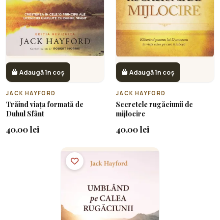
Adaugă în coș
Adaugă în coș
JACK HAYFORD
JACK HAYFORD
Trăind viața formată de
Secretele rugăciunii de
Duhul Sfânt
mijlocire
40.00 lei
40.00 lei