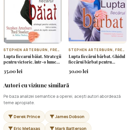
STEPHEN ARTERBURN, FRED STOEKER & MIKE YORKEY
STEPHEN ARTERBURN, FRED STOEKER & MIKE YORKEY
Lupta fiecarui băiat. Strategii
Lupta fiecărui bărbat. Ghidul
pentru victorie, într-o lume
fiecărui bărbat pentru
plină de ispite sexuale
câștigarea luptei împotriva
35.00 lei
30.00 lei
ispitelor sexuale
Autori cu viziune similară
Pe baza analizei semantice a operei, acești autori abordează
teme apropiate.
Derek Prince
James Dobson
Eric Metaxas
Mark Batterson