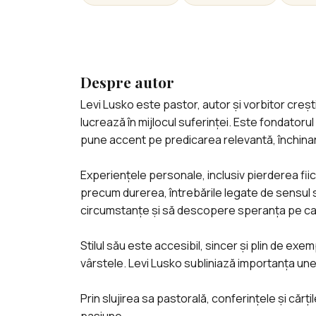
Despre autor
Levi Lusko este pastor, autor și vorbitor cr
lucrează în mijlocul suferinței. Este fondatorul
pune accent pe predicarea relevantă, închinarea
Experiențele personale, inclusiv pierderea fii
precum durerea, întrebările legate de sensul suf
circumstanțe și să descopere speranța pe care
Stilul său este accesibil, sincer și plin de exe
vârstele. Levi Lusko subliniază importanța unei
Prin slujirea sa pastorală, conferințele și cărț