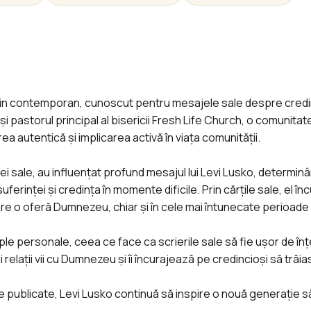
eștin contemporan, cunoscut pentru mesajele sale despre cred
 și pastorul principal al bisericii Fresh Life Church, o comunita
 autentică și implicarea activă în viața comunității.
cei sale, au influențat profund mesajul lui Levi Lusko, determi
erinței și credința în momente dificile. Prin cărțile sale, el în
 o oferă Dumnezeu, chiar și în cele mai întunecate perioade al
mple personale, ceea ce face ca scrierile sale să fie ușor de înț
 relații vii cu Dumnezeu și îi încurajează pe credincioși să trăi
ile publicate, Levi Lusko continuă să inspire o nouă generație să