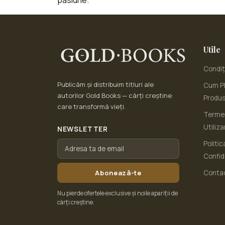
pasiune.
Utile
Condiți
Publicăm și distribuim titluri ale
Cum Pl
autorilor Gold Books — cărți creștine
Produ
care transformă vieți.
Termen
Utiliza
NEWSLETTER
Politic
Confid
Abonează-te
Conta
Nu pierde ofertele exclusive și noile apariții de
cărți creștine.