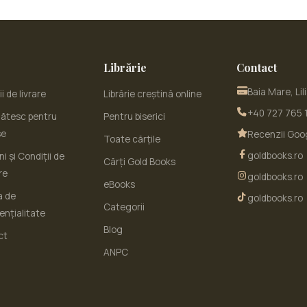
Librărie
Contact
Baia Mare, Lil
i de livrare
Librărie creștină online
+40 727 765 
ătesc pentru
Pentru biserici
se
Recenzii Goo
Toate cărțile
goldbooks.ro
i și Condiții de
Cărți Gold Books
re
goldbooks.ro
eBooks
a de
goldbooks.ro
Categorii
ențialitate
Blog
ct
ANPC