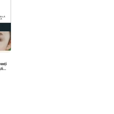
runți
ti