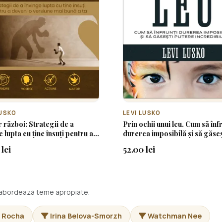
LUSKO
LEVI LUSKO
 război: Strategii de a
Prin ochii unui leu. Cum să înf
e lupta cu ține însuți pentru a
durerea imposibilă și să găseș
 o versiune mai bună a ta
putere incredibilă
lei
52.00 lei
i abordează teme apropiate.
 Rocha
Irina Belova-Smorzh
Watchman Nee