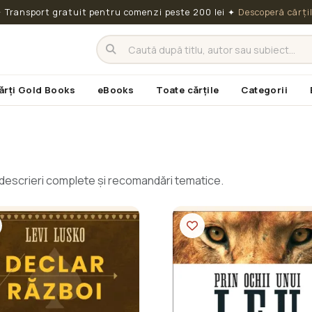
 Transport gratuit pentru comenzi peste 200 lei
✦
Descoperă cărți
ărți Gold Books
eBooks
Toate cărțile
Categorii
cu descrieri complete și recomandări tematice.