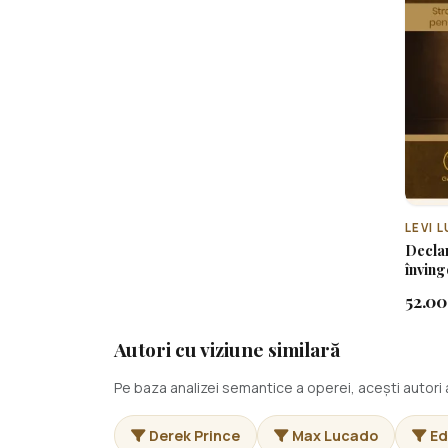
LEVI 
Declar
înving
deveni
52.00 
Autori cu viziune similară
Pe baza analizei semantice a operei, acești autor
Derek Prince
Max Lucado
Ed