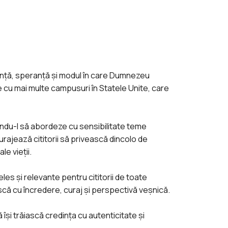
ință, speranță și modul în care Dumnezeu
te cu mai multe campusuri în Statele Unite, care
nându-l să abordeze cu sensibilitate teme
curajează cititorii să privească dincolo de
e vieții.
eles și relevante pentru cititorii de toate
ască cu încredere, curaj și perspectivă veșnică.
 își trăiască credința cu autenticitate și