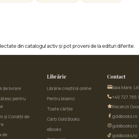
ctate din catalogul activ și pot proveni de la edituri diferite.
Librărie
Contact
Baia Mare, Lil
i de livrare
Librărie creștină online
+40 727 765 
ătesc pentru
Pentru biserici
se
Recenzii Goo
Toate cărțile
goldbooks.ro
i și Condiții de
Cărți Gold Books
re
goldbooks.ro
eBooks
a de
goldbooks.ro