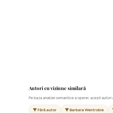
Autori cu viziune similară
Pe baza analizei semantice a operei, acești autor
Fără autor
Barbara Wentroble