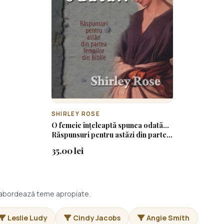
SHIRLEY ROSE
O femeie înțeleaptă spunea odată...
Răspunsuri pentru astăzi din partea
femeilor din Biblie
35.00 lei
i abordează teme apropiate.
Leslie Ludy
Cindy Jacobs
Angie Smith