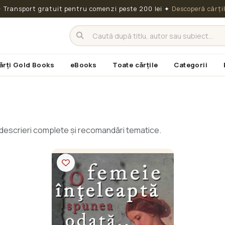
 Transport gratuit pentru comenzi peste 200 lei
✦
Descoperă cărți
ărți Gold Books
eBooks
Toate cărțile
Categorii
cu descrieri complete și recomandări tematice.