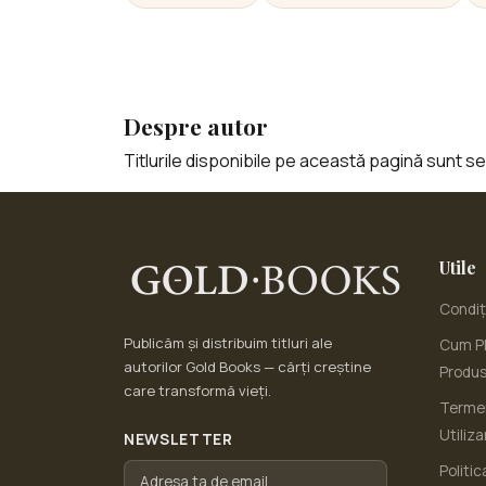
Despre autor
Titlurile disponibile pe această pagină sunt sele
Utile
Condiți
Publicăm și distribuim titluri ale
Cum Pl
autorilor Gold Books — cărți creștine
Produ
care transformă vieți.
Termen
Utiliza
NEWSLETTER
Politic