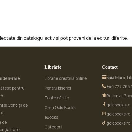
ctate din catalogul activ și pot proveni de la edituri diferite.
Librărie
Contact
Baia Mare, Lil
i de livrare
Librărie creștină online
+40 727 765 
ătesc pentru
Pentru biserici
se
Recenzii Goo
Toate cărțile
goldbooks.ro
i și Condiții de
Cărți Gold Books
re
goldbooks.ro
eBooks
a de
goldbooks.ro
Categorii
ențialitate