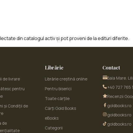
ctate din catalogul activ și pot proveni de la edituri diferite.
Librărie
Contact
Baia Mare, Lil
i de livrare
Librărie creștină online
+40 727 765 
ătesc pentru
Pentru biserici
se
Recenzii Goo
Toate cărțile
goldbooks.ro
i și Condiții de
Cărți Gold Books
re
goldbooks.ro
eBooks
a de
goldbooks.ro
Categorii
ențialitate