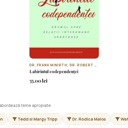
DR. FRANK MINIRTH, DR. ROBERT HEMFELT, DR. PAUL MEIER
Labirintul codependenței
55.00 lei
i abordează teme apropiate.
on
Tedd si Margy Tripp
Dr. Rodica Malos
Wa