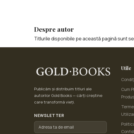
Despre autor
Titlurile disponibile pe această pagină sunt sele
Utile
Condiți
Publicăm și distribuim titluri ale
Cum Pl
autorilor Gold Books — cărți creștine
Produ
care transformă vieți.
Termen
Utiliza
NEWSLETTER
Politic
Confid