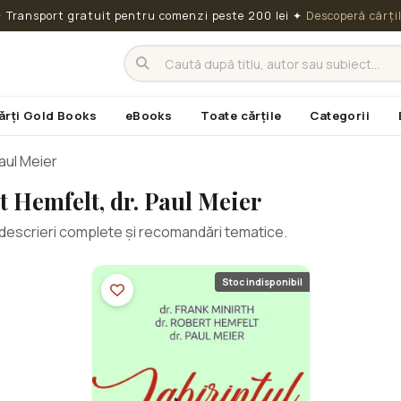
 Transport gratuit pentru comenzi peste 200 lei
✦
Descoperă cărți
ărți Gold Books
eBooks
Toate cărțile
Categorii
Paul Meier
t Hemfelt, dr. Paul Meier
cu descrieri complete și recomandări tematice.
Stoc indisponibil