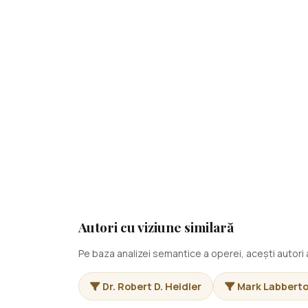
Autori cu viziune similară
Pe baza analizei semantice a operei, acești autor
Dr. Robert D. Heidler
Mark Labbert