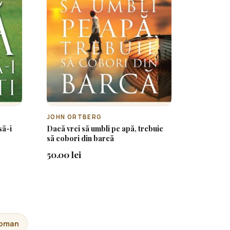
JOHN ORTBERG
să-i
Dacă vrei să umbli pe apă, trebuie
să cobori din barcă
50.00 lei
apman