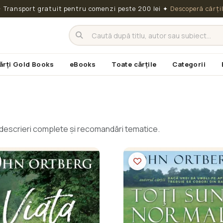
 Transport gratuit pentru comenzi peste 200 lei
✦
Descoperă cărți
ărți Gold Books
eBooks
Toate cărțile
Categorii
cu descrieri complete și recomandări tematice.