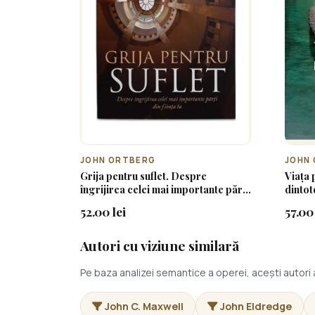
JOHN ORTBERG
JOHN
Grija pentru suflet. Despre
Viața 
îngrijirea celei mai importante părți
dintot
din ființa ta
pentru
52.00 lei
57.00 
Autori cu viziune similară
Pe baza analizei semantice a operei, acești autor
John C. Maxwell
John Eldredge