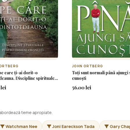
 ORTBERG
JOHN ORTBERG
pe care ți-ai dorit-o
Toți sunt normali până ajungi 
deauna. Discipline spirituale
cunoști
 omul de rând
lei
56.00 lei
i abordează teme apropiate.
Watchman Nee
Joni Eareckson Tada
Gary Ch