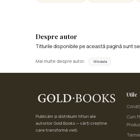
Despre autor
Titlurile disponibile pe această pagină sunt sele
Mai multe despre autor:
Wikidata
Utile
Condiți
Publicăm și distribuim titluri ale
Cum Pl
autorilor Gold Books — cărți creștine
Produ
care transformă vieți.
Termen