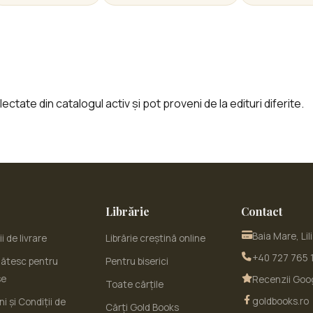
ctate din catalogul activ și pot proveni de la edituri diferite.
Librărie
Contact
Baia Mare, Lil
i de livrare
Librărie creștină online
+40 727 765 
ătesc pentru
Pentru biserici
se
Recenzii Goo
Toate cărțile
goldbooks.ro
i și Condiții de
Cărți Gold Books