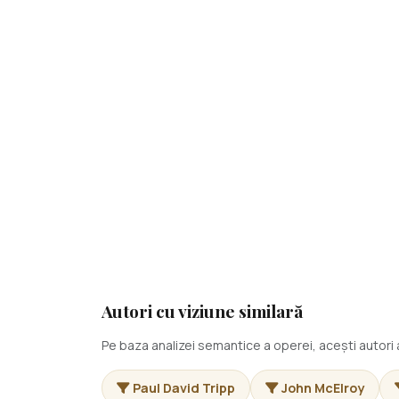
Autori cu viziune similară
Pe baza analizei semantice a operei, acești autor
Paul David Tripp
John McElroy