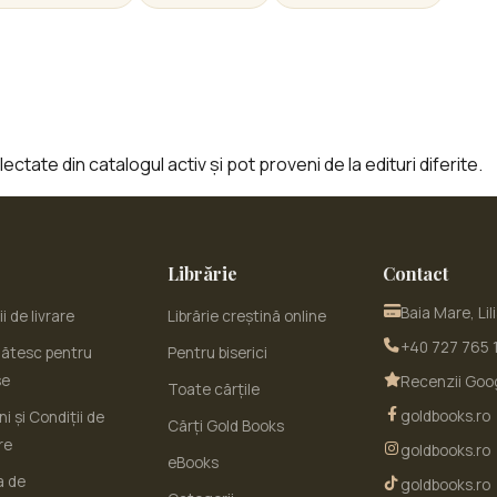
ctate din catalogul activ și pot proveni de la edituri diferite.
Librărie
Contact
Baia Mare, Lil
i de livrare
Librărie creștină online
+40 727 765 
ătesc pentru
Pentru biserici
se
Recenzii Goo
Toate cărțile
goldbooks.ro
i și Condiții de
Cărți Gold Books
re
goldbooks.ro
eBooks
a de
goldbooks.ro