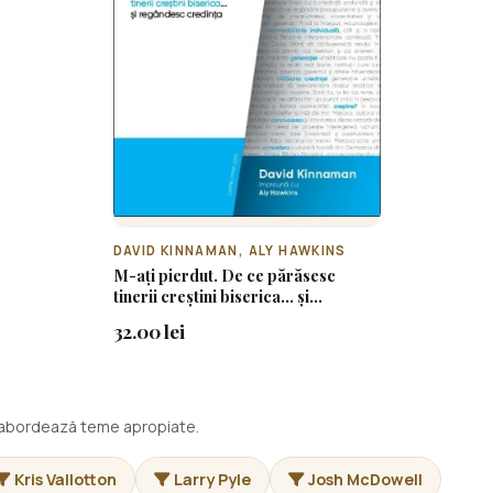
DAVID KINNAMAN, ALY HAWKINS
M-ați pierdut. De ce părăsesc
tinerii creștini biserica... și
regândesc credința
32.00 lei
i abordează teme apropiate.
Kris Vallotton
Larry Pyle
Josh McDowell