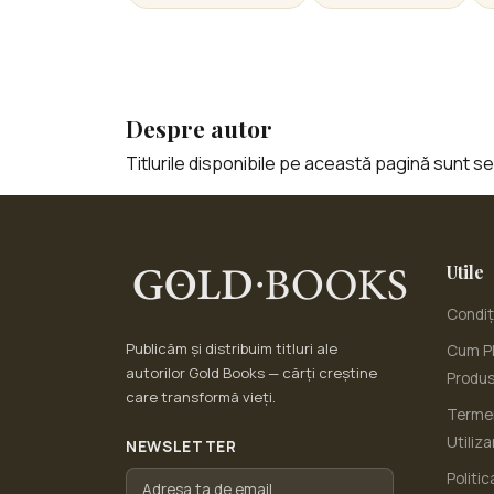
Despre autor
Titlurile disponibile pe această pagină sunt sele
Utile
Condiți
Publicăm și distribuim titluri ale
Cum Pl
autorilor Gold Books — cărți creștine
Produ
care transformă vieți.
Termen
Utiliza
NEWSLETTER
Politic