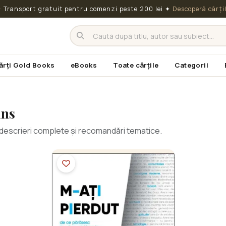
 Transport gratuit pentru comenzi peste 200 lei
✦
Descoperă cărți
ărți Gold Books
eBooks
Toate cărțile
Categorii
ins
cu descrieri complete și recomandări tematice.