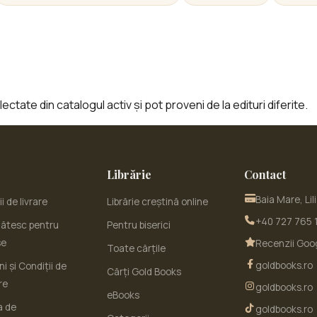
ctate din catalogul activ și pot proveni de la edituri diferite.
Librărie
Contact
Baia Mare, Lil
i de livrare
Librărie creștină online
+40 727 765 
ătesc pentru
Pentru biserici
se
Recenzii Goo
Toate cărțile
goldbooks.ro
i și Condiții de
Cărți Gold Books
re
goldbooks.ro
eBooks
a de
goldbooks.ro