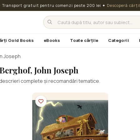
 Transport gratuit pentru comenzi peste 200 lei
✦
Descoperă cărți
ărți Gold Books
eBooks
Toate cărțile
Categorii
hn Joseph
 Berghof, John Joseph
cu descrieri complete și recomandări tematice.