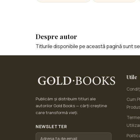
Despre autor
Titlurile disponibile pe această pagină sunt sele
Utile
Condiți
Publicăm și distribuim titluri ale
Cum Pl
autorilor Gold Books — cărți creștine
Produ
care transformă vieți.
Termen
Utiliza
NEWSLETTER
Politic