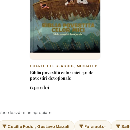
CHARLOTTE BERGHOF, MICHAEL BERGHOF, JOHN JOSEPH
Biblia povestită celor mici. 30 de
povestiri devoționale
64.00 lei
i abordează teme apropiate.
Cecilie Fodor, Gustavo Mazali
Fără autor
Sall