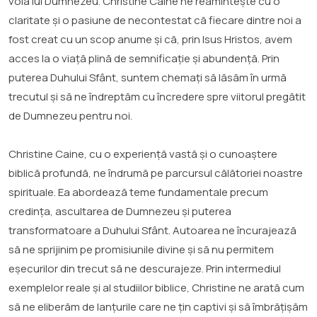
voia lui Dumnezeu. Christine Caine ne reamintește cu o
claritate și o pasiune de necontestat că fiecare dintre noi a
fost creat cu un scop anume și că, prin Isus Hristos, avem
acces la o viață plină de semnificație și abundență. Prin
puterea Duhului Sfânt, suntem chemați să lăsăm în urmă
trecutul și să ne îndreptăm cu încredere spre viitorul pregătit
de Dumnezeu pentru noi.
Christine Caine, cu o experiență vastă și o cunoaștere
biblică profundă, ne îndrumă pe parcursul călătoriei noastre
spirituale. Ea abordează teme fundamentale precum
credința, ascultarea de Dumnezeu și puterea
transformatoare a Duhului Sfânt. Autoarea ne încurajează
să ne sprijinim pe promisiunile divine și să nu permitem
eșecurilor din trecut să ne descurajeze. Prin intermediul
exemplelor reale și al studiilor biblice, Christine ne arată cum
să ne eliberăm de lanțurile care ne țin captivi și să îmbrățișăm