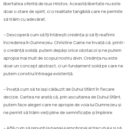
libertatea oferită de Isus Hristos. Această libertate nu este
doar o stare de spirit, ci o realitate tangibilă care ne permite
să trăim cu adevărat.
– Descoperă cum să îți întărești credința și să îți reafirmi
încrederea în Dumnezeu. Christine Caine ne învață că, printr-
o credință solidă, putem depăși orice obstacol și ne putem
apropia mai mult de scopul nostru divin. Credința nu este
doar un concept abstract, ci un fundament solid pe care ne
putem construi întreaga existență.
– Învață cum să te lași călăuzit de Duhul Sfânt în fiecare
decizie. Cartea ne arată că, prin ascultarea de Duhul Sfânt,
putem face alegeri care ne apropie de voia lui Dumnezeu și
ne permit să trăim vieți pline de semnificație și împlinire.
– Află cum să renunți la bagajul emoțional al trecutului și să