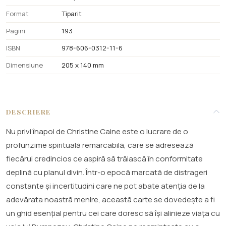
Format
Tiparit
Pagini
193
ISBN
978-606-0312-11-6
Dimensiune
205 x 140 mm
DESCRIERE
Nu privi înapoi de Christine Caine este o lucrare de o
profunzime spirituală remarcabilă, care se adresează
fiecărui credincios ce aspiră să trăiască în conformitate
deplină cu planul divin. Într-o epocă marcată de distrageri
constante și incertitudini care ne pot abate atenția de la
adevărata noastră menire, această carte se dovedește a fi
un ghid esențial pentru cei care doresc să își alinieze viața cu