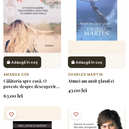
Adaugă în coș
Adaugă în coș
AMANDA COX
CHARLES MARTIN
Călătoria spre casă. O
Atunci am auzit glasul ei
poveste despre descoperirea
43.00 lei
identității și găsirea unei
63.00 lei
familii