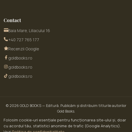
Contact
Baia Mare, Liliacului 16
+40 727 765 177
Recenzii Google
goldbooks.ro
goldbooks.ro
goldbooks.ro
© 2026
GOLD BOOKS
— Editură. Publicăm și distribuim titlurile autorilor
Gold Books.
© 2026 GoldBooks · un serviciu WOW SITE EXPERT SRL · CUI RO30450643 · Str.
Folosim cookie-uri esențiale pentru funcționarea site-ului și, doar
Liliacului nr. 16, Baia Mare, jud. Maramureș
cu acordul tău, statistici anonime de trafic (Google Analytics).
ANPC — Soluționarea Alternativă a Litigiilor (SAL)
Vezi
Politica de confidențialitate
.