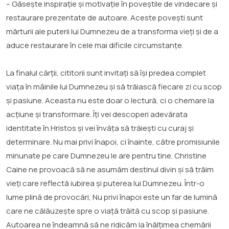
– Găsește inspirație și motivație în poveștile de vindecare și
restaurare prezentate de autoare. Aceste povești sunt
mărturii ale puterii lui Dumnezeu de a transforma vieți și de a
aduce restaurare în cele mai dificile circumstanțe.
La finalul cărții, cititorii sunt invitați să își predea complet
viața în mâinile lui Dumnezeu și să trăiască fiecare zi cu scop
și pasiune. Aceasta nu este doar o lectură, ci o chemare la
acțiune și transformare. Îți vei descoperi adevărata
identitate în Hristos și vei învăța să trăiești cu curaj și
determinare. Nu mai privi înapoi, ci înainte, către promisiunile
minunate pe care Dumnezeu le are pentru tine. Christine
Caine ne provoacă să ne asumăm destinul divin și să trăim
vieți care reflectă iubirea și puterea lui Dumnezeu. Într-o
lume plină de provocări, Nu privi înapoi este un far de lumină
care ne călăuzește spre o viață trăită cu scop și pasiune.
Autoarea ne îndeamnă să ne ridicăm la înălțimea chemării