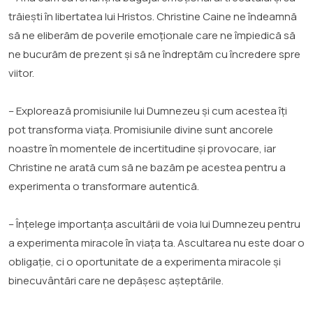
trăiești în libertatea lui Hristos. Christine Caine ne îndeamnă
să ne eliberăm de poverile emoționale care ne împiedică să
ne bucurăm de prezent și să ne îndreptăm cu încredere spre
viitor.
– Explorează promisiunile lui Dumnezeu și cum acestea îți
pot transforma viața. Promisiunile divine sunt ancorele
noastre în momentele de incertitudine și provocare, iar
Christine ne arată cum să ne bazăm pe acestea pentru a
experimenta o transformare autentică.
– Înțelege importanța ascultării de voia lui Dumnezeu pentru
a experimenta miracole în viața ta. Ascultarea nu este doar o
obligație, ci o oportunitate de a experimenta miracole și
binecuvântări care ne depășesc așteptările.