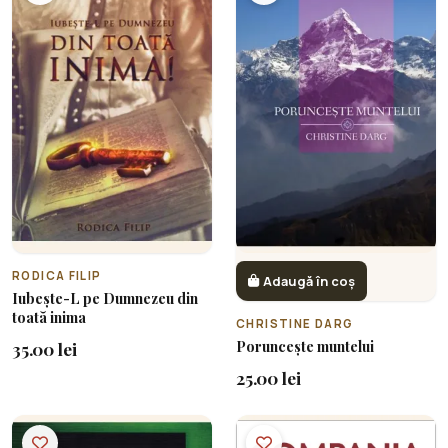
RODICA FILIP
Adaugă în coș
Iubește-L pe Dumnezeu din
toată inima
CHRISTINE DARG
Poruncește muntelui
35.00 lei
25.00 lei