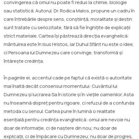
convingerea că omul nu poate fi redus la chimie, biologie
sau statistică. Autorul, Dr. Rodica Malos, propune un cadru în
care întrebările despre sens, conștiință, moralitate și destin
sunt tratate cu seriozitate, fără să fie înghițite de explicații
strict materiale. Cartea își păstrează direcția evanghelică:
mântuirea este în Isus Hristos, iar Duhul Sfânt nu este o idee,
ci Persoana lui Dumnezeu care convinge, transformă și
întărește credința.
În paginile ei, accentul cade pe faptul că există o autoritate
mai înaltă decât consensul momentului: Cuvântul lui
Dumnezeu și lucrarea Sa în istorie și în viețile oamenilor. Asta
nu înseamnă dispreț pentru rigoare, ci refuzul de a confunda
metoda cu sensul. Cartea pune în lumină o realitate
esențială pentru credința evanghelică: omul are nevoie nu
doar de informație, ci de naștere din nou; nu doar de
explicații, ci de împăcare cu Dumnezeu; nu doar de progres,