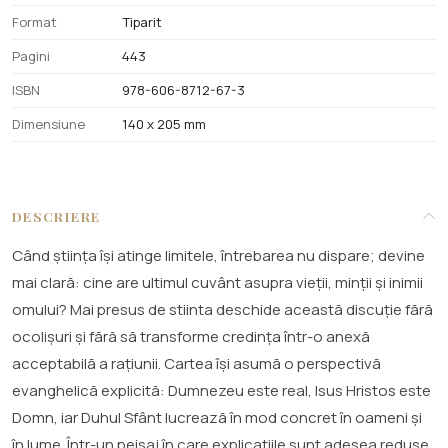
Format
Tiparit
Pagini
443
ISBN
978-606-8712-67-3
Dimensiune
140 x 205 mm
DESCRIERE
Când știința își atinge limitele, întrebarea nu dispare; devine
mai clară: cine are ultimul cuvânt asupra vieții, minții și inimii
omului? Mai presus de stiinta deschide această discuție fără
ocolișuri și fără să transforme credința într-o anexă
acceptabilă a rațiunii. Cartea își asumă o perspectivă
evanghelică explicită: Dumnezeu este real, Isus Hristos este
Domn, iar Duhul Sfânt lucrează în mod concret în oameni și
în lume. Într-un peisaj în care explicațiile sunt adesea reduse