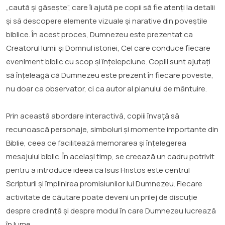
„caută și găsește”, care îi ajută pe copii să fie atenți la detalii
și să descopere elemente vizuale și narative din poveștile
biblice. În acest proces, Dumnezeu este prezentat ca
Creatorul lumii și Domnul istoriei, Cel care conduce fiecare
eveniment biblic cu scop și înțelepciune. Copiii sunt ajutați
să înțeleagă că Dumnezeu este prezent în fiecare poveste,
nu doar ca observator, ci ca autor al planului de mântuire.
Prin această abordare interactivă, copiii învață să
recunoască personaje, simboluri și momente importante din
Biblie, ceea ce facilitează memorarea și înțelegerea
mesajului biblic. În același timp, se creează un cadru potrivit
pentru a introduce ideea că Isus Hristos este centrul
Scripturii și împlinirea promisiunilor lui Dumnezeu. Fiecare
activitate de căutare poate deveni un prilej de discuție
despre credință și despre modul în care Dumnezeu lucrează
în lume.