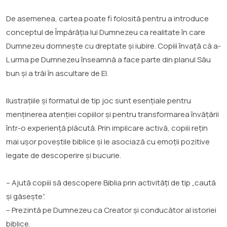
De asemenea, cartea poate fi folosită pentru a introduce
conceptul de Împărăția lui Dumnezeu ca realitate în care
Dumnezeu domnește cu dreptate și iubire. Copiii învață că a-
L urma pe Dumnezeu înseamnă a face parte din planul Său
bun și a trăi în ascultare de El.
Ilustrațiile și formatul de tip joc sunt esențiale pentru
menținerea atenției copiilor și pentru transformarea învățării
într-o experiență plăcută. Prin implicare activă, copiii rețin
mai ușor poveștile biblice și le asociază cu emoții pozitive
legate de descoperire și bucurie.
– Ajută copiii să descopere Biblia prin activități de tip „caută
și găsește”.
– Prezintă pe Dumnezeu ca Creator și conducător al istoriei
biblice.