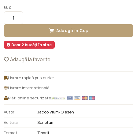
BUC
Adaugă în Coș
Doar 2 bucăți în stoc
Adaugă la favorite
Livrare rapidă prin curier
Livrare internațională
Plăți online securizate
Autor
Jacob Vium-Olesen
Editura
Scriptum
Format
Tiparit