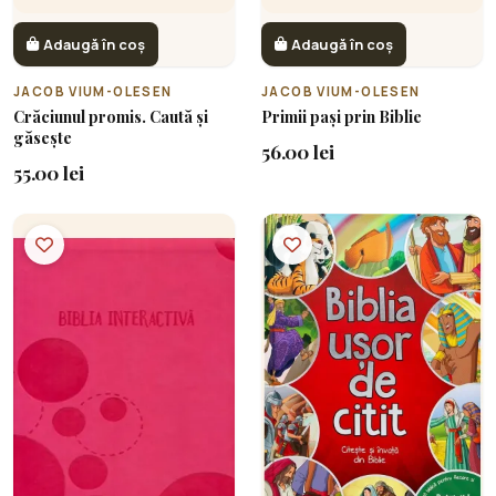
Adaugă în coș
Adaugă în coș
JACOB VIUM-OLESEN
JACOB VIUM-OLESEN
Crăciunul promis. Caută și
Primii pași prin Biblie
găsește
56.00 lei
55.00 lei