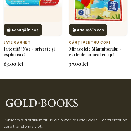
Adaugă în coș
Adaugă în coș
JAYE GARNET
CĂRȚI PENTRU COPII
Ia te uită! Noe - privește și
Miracolele Mântuitorului -
explorează
carte de colorat cu apă
63.00 lei
37.00 lei
Publicăm și distribuim titluri ale autorilor Gold Books — cărți creștine
care transformă vieți.