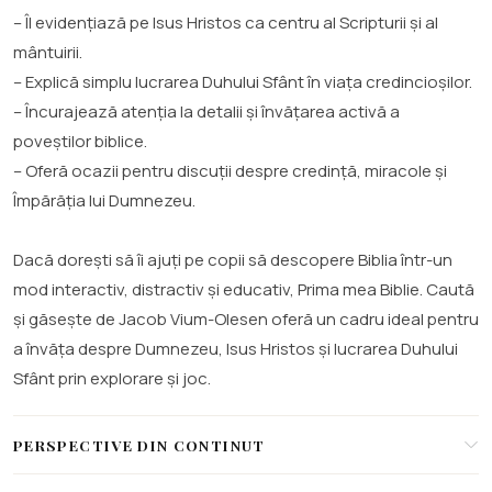
– Îl evidențiază pe Isus Hristos ca centru al Scripturii și al
mântuirii.
– Explică simplu lucrarea Duhului Sfânt în viața credincioșilor.
– Încurajează atenția la detalii și învățarea activă a
poveștilor biblice.
– Oferă ocazii pentru discuții despre credință, miracole și
Împărăția lui Dumnezeu.
Dacă dorești să îi ajuți pe copii să descopere Biblia într-un
mod interactiv, distractiv și educativ, Prima mea Biblie. Caută
și găsește de Jacob Vium-Olesen oferă un cadru ideal pentru
a învăța despre Dumnezeu, Isus Hristos și lucrarea Duhului
Sfânt prin explorare și joc.
PERSPECTIVE DIN CONTINUT