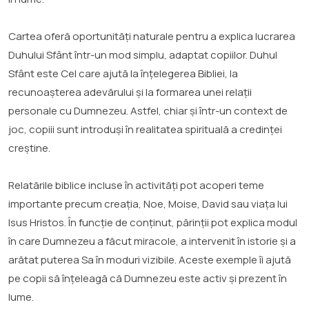
Cartea oferă oportunități naturale pentru a explica lucrarea
Duhului Sfânt într-un mod simplu, adaptat copiilor. Duhul
Sfânt este Cel care ajută la înțelegerea Bibliei, la
recunoașterea adevărului și la formarea unei relații
personale cu Dumnezeu. Astfel, chiar și într-un context de
joc, copiii sunt introduși în realitatea spirituală a credinței
creștine.
Relatările biblice incluse în activități pot acoperi teme
importante precum creația, Noe, Moise, David sau viața lui
Isus Hristos. În funcție de conținut, părinții pot explica modul
în care Dumnezeu a făcut miracole, a intervenit în istorie și a
arătat puterea Sa în moduri vizibile. Aceste exemple îi ajută
pe copii să înțeleagă că Dumnezeu este activ și prezent în
lume.