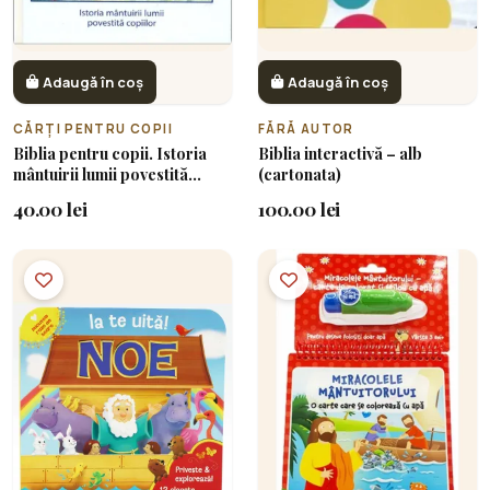
Adaugă în coș
Adaugă în coș
CĂRȚI PENTRU COPII
FĂRĂ AUTOR
Biblia pentru copii. Istoria
Biblia interactivă – alb
mântuirii lumii povestită
(cartonata)
copiilor
40.00 lei
100.00 lei