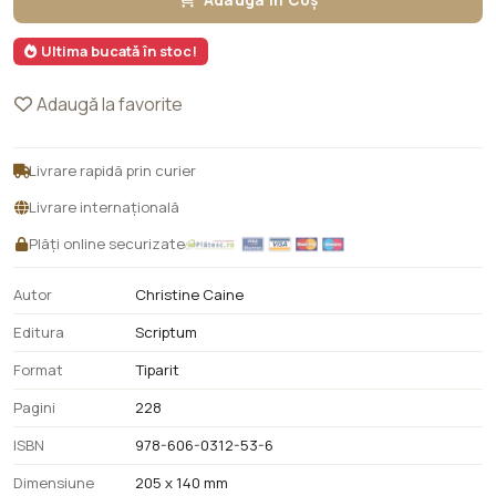
Adaugă în Coș
Ultima bucată în stoc!
Adaugă la favorite
Livrare rapidă prin curier
Livrare internațională
Plăți online securizate
Autor
Christine Caine
Editura
Scriptum
Format
Tiparit
Pagini
228
ISBN
978-606-0312-53-6
Dimensiune
205 x 140 mm