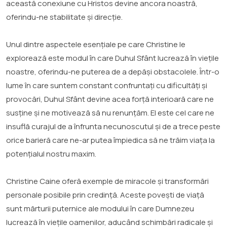
această conexiune cu Hristos devine ancora noastră,
oferindu-ne stabilitate și direcție.
Unul dintre aspectele esențiale pe care Christine le
explorează este modul în care Duhul Sfânt lucrează în viețile
noastre, oferindu-ne puterea de a depăși obstacolele. Într-o
lume în care suntem constant confruntați cu dificultăți și
provocări, Duhul Sfânt devine acea forță interioară care ne
susține și ne motivează să nu renunțăm. El este cel care ne
insuflă curajul de a înfrunta necunoscutul și de a trece peste
orice barieră care ne-ar putea împiedica să ne trăim viața la
potențialul nostru maxim.
Christine Caine oferă exemple de miracole și transformări
personale posibile prin credință. Aceste povești de viață
sunt mărturii puternice ale modului în care Dumnezeu
lucrează în viețile oamenilor, aducând schimbări radicale și