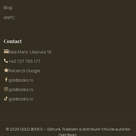
Blog
ANPC
Contact
Baia Mare, Liliacului 16
+40 727 765 177
Recenzii Google
goldbooks.ro
goldbooks.ro
goldbooks.ro
© 2026
GOLD BOOKS
— Editură. Publicăm și distribuim titlurile autorilor
Gold Books.