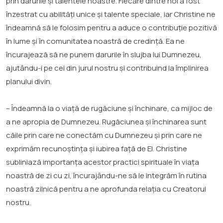
prin darurile și talentele noastre. Fiecare dintre noi a fost
înzestrat cu abilități unice și talente speciale, iar Christine ne
îndeamnă să le folosim pentru a aduce o contribuție pozitivă
în lume și în comunitatea noastră de credință. Ea ne
încurajează să ne punem darurile în slujba lui Dumnezeu,
ajutându-i pe cei din jurul nostru și contribuind la împlinirea
planului divin.
– Îndeamnă la o viață de rugăciune și închinare, ca mijloc de
a ne apropia de Dumnezeu. Rugăciunea și închinarea sunt
căile prin care ne conectăm cu Dumnezeu și prin care ne
exprimăm recunoștința și iubirea față de El. Christine
subliniază importanța acestor practici spirituale în viața
noastră de zi cu zi, încurajându-ne să le integrăm în rutina
noastră zilnică pentru a ne aprofunda relația cu Creatorul
nostru.