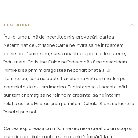
DESCRIERE
Într-o lume plină de incertitudini și provocări, cartea
Neterminat de Christine Caine ne invită să ne întoarcem
ochii spre Dumnezeu, sursa noastră supremă de putere și
îndrumare. Christine Caine ne îndeamnă să ne deschidem
inimile și să primim dragostea necondiționată a lui
Dumnezeu, care ne poate transforma viețile în moduri pe
care nici nu le putem imagina. Prin intermediul acestei cărți,
suntem chemați să ne reînnoim credința, să ne întărim
relația cu Isus Hristos și să permitem Duhului Sfânt să lucreze
în noi și prin noi.
Cartea explorează cum Dumnezeu ne-a creat cu un scop și
cum fiecare dintre noi are un rol unic în Împărăția Lui.