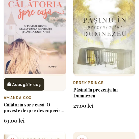
DEREK PRINCE
Adaugă în coș
Pășind în prezența lui
Dumnezeu
AMANDA COX
Călătoria spre casă. O
27.00 lei
poveste despre descoperirea
identității și găsirea unei
63.00 lei
familii