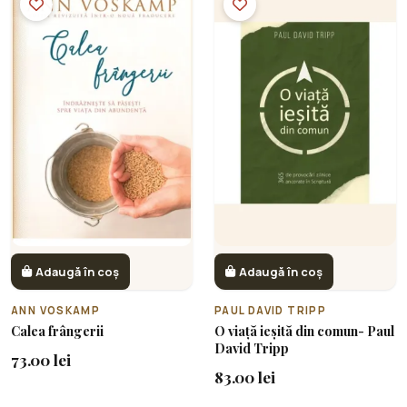
Adaugă în coș
Adaugă în coș
ANN VOSKAMP
PAUL DAVID TRIPP
Calea frângerii
O viață ieșită din comun- Paul
David Tripp
73.00 lei
83.00 lei