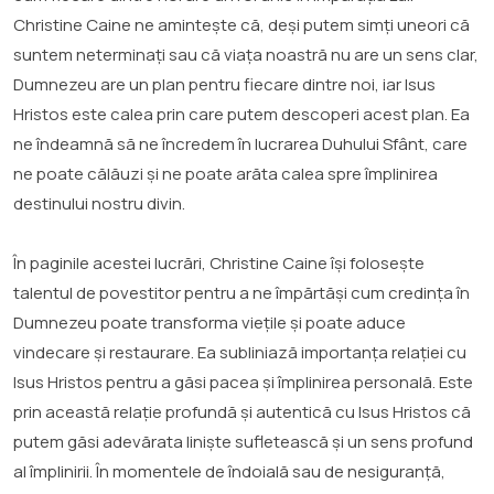
Christine Caine ne amintește că, deși putem simți uneori că
suntem neterminați sau că viața noastră nu are un sens clar,
Dumnezeu are un plan pentru fiecare dintre noi, iar Isus
Hristos este calea prin care putem descoperi acest plan. Ea
ne îndeamnă să ne încredem în lucrarea Duhului Sfânt, care
ne poate călăuzi și ne poate arăta calea spre împlinirea
destinului nostru divin.
În paginile acestei lucrări, Christine Caine își folosește
talentul de povestitor pentru a ne împărtăși cum credința în
Dumnezeu poate transforma viețile și poate aduce
vindecare și restaurare. Ea subliniază importanța relației cu
Isus Hristos pentru a găsi pacea și împlinirea personală. Este
prin această relație profundă și autentică cu Isus Hristos că
putem găsi adevărata liniște sufletească și un sens profund
al împlinirii. În momentele de îndoială sau de nesiguranță,