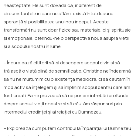
neașteptate. Ele sunt dovada că, indiferent de
circumstanțele în care ne aflăm, există întotdeauna
speranță și posibilitatea unui nou început. Aceste
transformări nu sunt doar fizice sau materiale, ci și spirituale
și emoționale, oferindu-ne o perspectivă nouă asupra vieții
și a scopului nostru în lume.
– Încurajează cititorii să-și descopere scopul divin și să
trăiască o viață plină de semnificație. Christine ne îndeamnă
să nu ne mulțumim cu o existență mediocră, ci să căutăm în
mod activ să înțelegem și să împlinim scopul pentru care am
fost creați. Ea ne provoacă să ne punem întrebări profunde
despre sensul vieții noastre și să căutăm răspunsuri prin
intermediul credinței și al relației cu Dumnezeu.
– Explorează cum putem contribui la Împărăția lui Dumnezeu