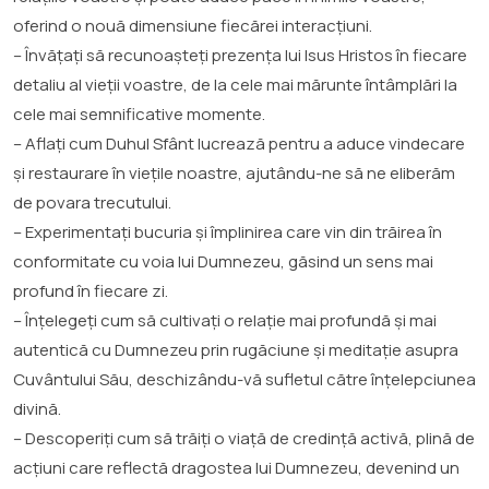
oferind o nouă dimensiune fiecărei interacțiuni.
– Învățați să recunoașteți prezența lui Isus Hristos în fiecare
detaliu al vieții voastre, de la cele mai mărunte întâmplări la
cele mai semnificative momente.
– Aflați cum Duhul Sfânt lucrează pentru a aduce vindecare
și restaurare în viețile noastre, ajutându-ne să ne eliberăm
de povara trecutului.
– Experimentați bucuria și împlinirea care vin din trăirea în
conformitate cu voia lui Dumnezeu, găsind un sens mai
profund în fiecare zi.
– Înțelegeți cum să cultivați o relație mai profundă și mai
autentică cu Dumnezeu prin rugăciune și meditație asupra
Cuvântului Său, deschizându-vă sufletul către înțelepciunea
divină.
– Descoperiți cum să trăiți o viață de credință activă, plină de
acțiuni care reflectă dragostea lui Dumnezeu, devenind un