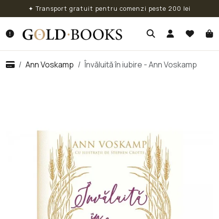
✦ Transport gratuit pentru comenzi peste 200 lei
Ann Voskamp
Învăluită în iubire - Ann Voskamp