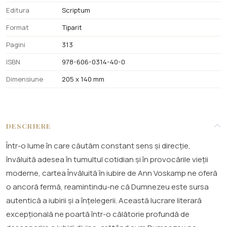
Editura
Scriptum
Format
Tiparit
Pagini
313
ISBN
978-606-0314-40-0
Dimensiune
205 x 140 mm
DESCRIERE
Într-o lume în care căutăm constant sens și direcție,
învăluită adesea în tumultul cotidian și în provocările vieții
moderne, cartea Învăluită în iubire de Ann Voskamp ne oferă
o ancoră fermă, reamintindu-ne că Dumnezeu este sursa
autentică a iubirii și a înțelegerii. Această lucrare literară
excepțională ne poartă într-o călătorie profundă de