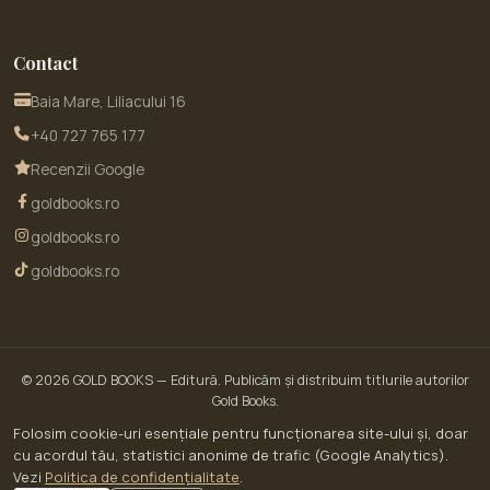
Contact
Baia Mare, Liliacului 16
+40 727 765 177
Recenzii Google
goldbooks.ro
goldbooks.ro
goldbooks.ro
© 2026
GOLD BOOKS
— Editură. Publicăm și distribuim titlurile autorilor
Gold Books.
© 2026 GoldBooks · un serviciu WOW SITE EXPERT SRL · CUI RO30450643 · Str.
Folosim cookie-uri esențiale pentru funcționarea site-ului și, doar
Liliacului nr. 16, Baia Mare, jud. Maramureș
cu acordul tău, statistici anonime de trafic (Google Analytics).
ANPC — Soluționarea Alternativă a Litigiilor (SAL)
Vezi
Politica de confidențialitate
.