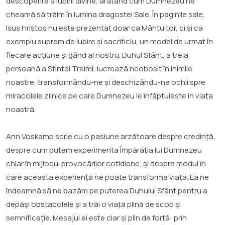
descoperire a iubirii divine, arătând cum Dumnezeu ne
cheamă să trăim în lumina dragostei Sale. În paginile sale,
Isus Hristos nu este prezentat doar ca Mântuitor, ci și ca
exemplu suprem de iubire și sacrificiu, un model de urmat în
fiecare acțiune și gând al nostru. Duhul Sfânt, a treia
persoană a Sfintei Treimi, lucrează neobosit în inimile
noastre, transformându-ne și deschizându-ne ochii spre
miracolele zilnice pe care Dumnezeu le înfăptuiește în viața
noastră.
Ann Voskamp scrie cu o pasiune arzătoare despre credință,
despre cum putem experimenta Împărăția lui Dumnezeu
chiar în mijlocul provocărilor cotidiene, și despre modul în
care această experiență ne poate transforma viața. Ea ne
îndeamnă să ne bazăm pe puterea Duhului Sfânt pentru a
depăși obstacolele și a trăi o viață plină de scop și
semnificație. Mesajul ei este clar și plin de forță: prin