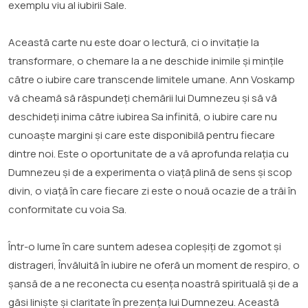
exemplu viu al iubirii Sale.
Această carte nu este doar o lectură, ci o invitație la
transformare, o chemare la a ne deschide inimile și mințile
către o iubire care transcende limitele umane. Ann Voskamp
vă cheamă să răspundeți chemării lui Dumnezeu și să vă
deschideți inima către iubirea Sa infinită, o iubire care nu
cunoaște margini și care este disponibilă pentru fiecare
dintre noi. Este o oportunitate de a vă aprofunda relația cu
Dumnezeu și de a experimenta o viață plină de sens și scop
divin, o viață în care fiecare zi este o nouă ocazie de a trăi în
conformitate cu voia Sa.
Într-o lume în care suntem adesea copleșiți de zgomot și
distrageri, Învăluită în iubire ne oferă un moment de respiro, o
șansă de a ne reconecta cu esența noastră spirituală și de a
găsi liniște și claritate în prezența lui Dumnezeu. Această