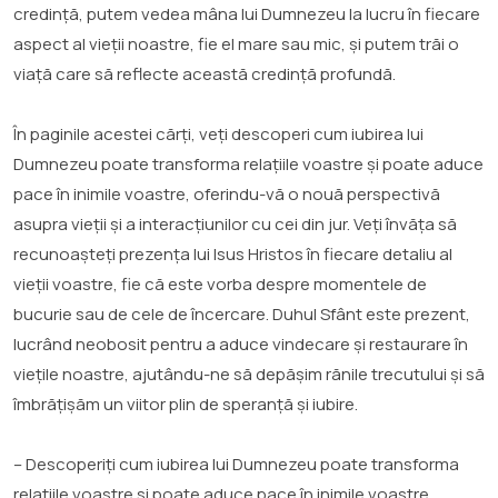
credință, putem vedea mâna lui Dumnezeu la lucru în fiecare
aspect al vieții noastre, fie el mare sau mic, și putem trăi o
viață care să reflecte această credință profundă.
În paginile acestei cărți, veți descoperi cum iubirea lui
Dumnezeu poate transforma relațiile voastre și poate aduce
pace în inimile voastre, oferindu-vă o nouă perspectivă
asupra vieții și a interacțiunilor cu cei din jur. Veți învăța să
recunoașteți prezența lui Isus Hristos în fiecare detaliu al
vieții voastre, fie că este vorba despre momentele de
bucurie sau de cele de încercare. Duhul Sfânt este prezent,
lucrând neobosit pentru a aduce vindecare și restaurare în
viețile noastre, ajutându-ne să depășim rănile trecutului și să
îmbrățișăm un viitor plin de speranță și iubire.
– Descoperiți cum iubirea lui Dumnezeu poate transforma
relațiile voastre și poate aduce pace în inimile voastre,