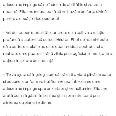
adesea ne împinge să ne îndoim de abilitățile și vocația
noastră, Elliot ne încurajează să ne bazăm pe forța divină
pentru a depăși orice obstacol.
– Vei descoperi modalități concrete de a cultiva o relație
profundă și autentică cu Isus Hristos. Elliot ne reamintește
că o astfel de relație nu este doar un ideal abstract, ci o
realitate care poate fi trăită zilnic prin rugăciune, meditație și
acțiuni inspirate de credință.
– Te va ajuta să înțelegi cum să trăiești o viață plină de pace
și bucurie, conform voii lui Dumnezeu. Într-o lume care
adesea ne împinge spre anxietate și nemulțumire, Elliot ne
arată cum să găsim împlinirea și liniștea interioară prin
alinierea cu planurile divine.