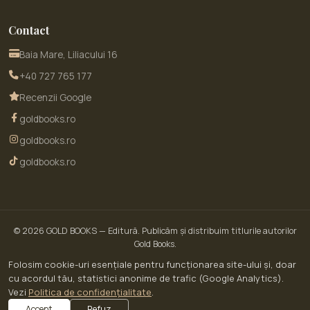
Contact
Baia Mare, Liliacului 16
+40 727 765 177
Recenzii Google
goldbooks.ro
goldbooks.ro
goldbooks.ro
© 2026
GOLD BOOKS
— Editură. Publicăm și distribuim titlurile autorilor
Gold Books.
© 2026 GoldBooks · un serviciu WOW SITE EXPERT SRL · CUI RO30450643 · Str.
Folosim cookie-uri esențiale pentru funcționarea site-ului și, doar
Liliacului nr. 16, Baia Mare, jud. Maramureș
cu acordul tău, statistici anonime de trafic (Google Analytics).
ANPC — Soluționarea Alternativă a Litigiilor (SAL)
Vezi
Politica de confidențialitate
.
Site dezvoltat de
Prestigiu
·
analizează-ți site-ul gratuit
Accept
Refuz