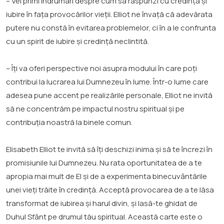
– Vei primi îndrumări despre cum să răspunzi cu credință și
iubire în fața provocărilor vieții. Elliot ne învață că adevărata
putere nu constă în evitarea problemelor, ci în a le confrunta
cu un spirit de iubire și credință neclintită.
– Îți va oferi perspective noi asupra modului în care poți
contribui la lucrarea lui Dumnezeu în lume. Într-o lume care
adesea pune accent pe realizările personale, Elliot ne invită
să ne concentrăm pe impactul nostru spiritual și pe
contribuția noastră la binele comun.
Elisabeth Elliot te invită să îți deschizi inima și să te încrezi în
promisiunile lui Dumnezeu. Nu rata oportunitatea de a te
apropia mai mult de El și de a experimenta binecuvântările
unei vieți trăite în credință. Acceptă provocarea de a te lăsa
transformat de iubirea și harul divin, și lasă-te ghidat de
Duhul Sfânt pe drumul tău spiritual. Această carte este o