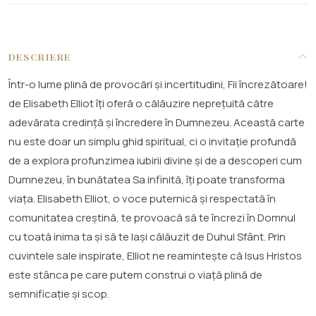
DESCRIERE
Într-o lume plină de provocări și incertitudini, Fii încrezătoare!
de Elisabeth Elliot îți oferă o călăuzire neprețuită către
adevărata credință și încredere în Dumnezeu. Această carte
nu este doar un simplu ghid spiritual, ci o invitație profundă
de a explora profunzimea iubirii divine și de a descoperi cum
Dumnezeu, în bunătatea Sa infinită, îți poate transforma
viața. Elisabeth Elliot, o voce puternică și respectată în
comunitatea creștină, te provoacă să te încrezi în Domnul
cu toată inima ta și să te lași călăuzit de Duhul Sfânt. Prin
cuvintele sale inspirate, Elliot ne reamintește că Isus Hristos
este stânca pe care putem construi o viață plină de
semnificație și scop.