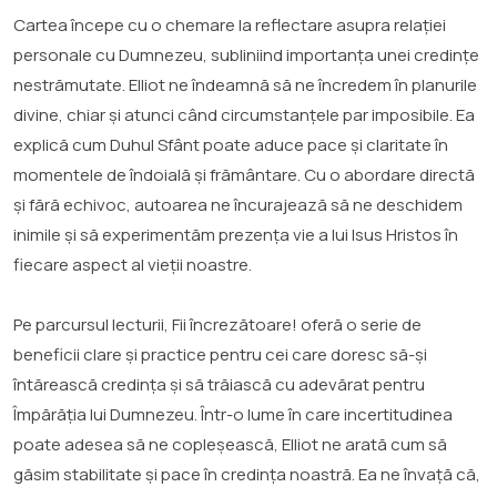
Cartea începe cu o chemare la reflectare asupra relației
personale cu Dumnezeu, subliniind importanța unei credințe
nestrămutate. Elliot ne îndeamnă să ne încredem în planurile
divine, chiar și atunci când circumstanțele par imposibile. Ea
explică cum Duhul Sfânt poate aduce pace și claritate în
momentele de îndoială și frământare. Cu o abordare directă
și fără echivoc, autoarea ne încurajează să ne deschidem
inimile și să experimentăm prezența vie a lui Isus Hristos în
fiecare aspect al vieții noastre.
Pe parcursul lecturii, Fii încrezătoare! oferă o serie de
beneficii clare și practice pentru cei care doresc să-și
întărească credința și să trăiască cu adevărat pentru
Împărăția lui Dumnezeu. Într-o lume în care incertitudinea
poate adesea să ne copleșească, Elliot ne arată cum să
găsim stabilitate și pace în credința noastră. Ea ne învață că,