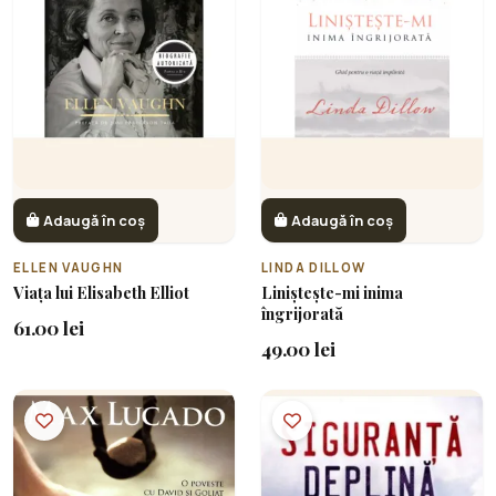
Adaugă în coș
Adaugă în coș
ELLEN VAUGHN
LINDA DILLOW
Viața lui Elisabeth Elliot
Liniștește-mi inima
îngrijorată
61.00 lei
49.00 lei