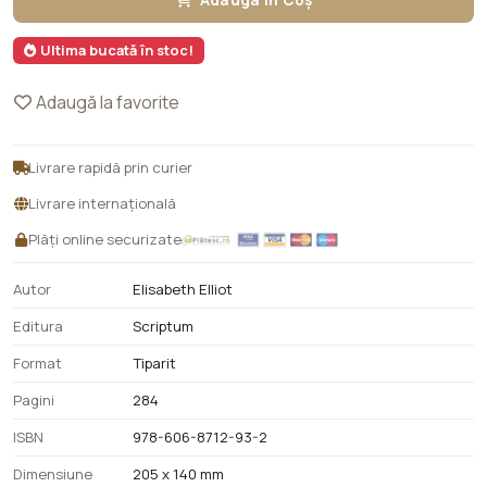
Adaugă în Coș
Ultima bucată în stoc!
Adaugă la favorite
Livrare rapidă prin curier
Livrare internațională
Plăți online securizate
Autor
Elisabeth Elliot
Editura
Scriptum
Format
Tiparit
Pagini
284
ISBN
978-606-8712-93-2
Dimensiune
205 x 140 mm