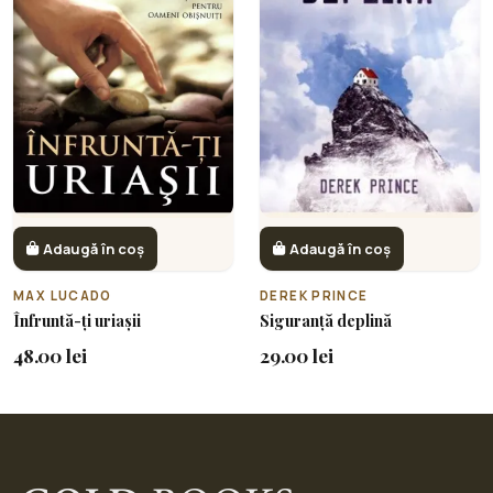
Adaugă în coș
Adaugă în coș
MAX LUCADO
DEREK PRINCE
Înfruntă-ți uriașii
Siguranță deplină
48.00 lei
29.00 lei