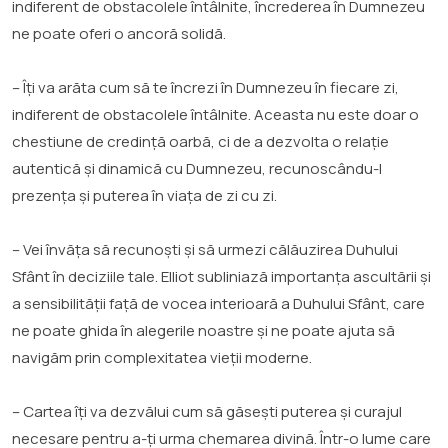
indiferent de obstacolele întâlnite, încrederea în Dumnezeu
ne poate oferi o ancoră solidă.
– Îți va arăta cum să te încrezi în Dumnezeu în fiecare zi,
indiferent de obstacolele întâlnite. Aceasta nu este doar o
chestiune de credință oarbă, ci de a dezvolta o relație
autentică și dinamică cu Dumnezeu, recunoscându-I
prezența și puterea în viața de zi cu zi.
– Vei învăța să recunoști și să urmezi călăuzirea Duhului
Sfânt în deciziile tale. Elliot subliniază importanța ascultării și
a sensibilității față de vocea interioară a Duhului Sfânt, care
ne poate ghida în alegerile noastre și ne poate ajuta să
navigăm prin complexitatea vieții moderne.
– Cartea îți va dezvălui cum să găsești puterea și curajul
necesare pentru a-ți urma chemarea divină. Într-o lume care