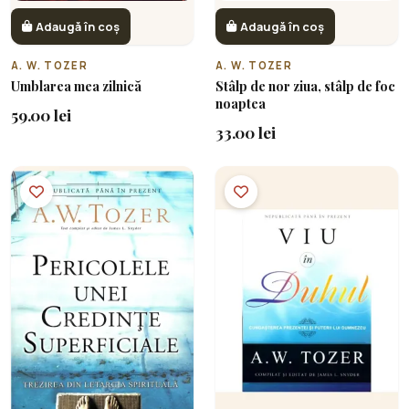
Adaugă în coș
Adaugă în coș
A. W. TOZER
A. W. TOZER
Umblarea mea zilnică
Stâlp de nor ziua, stâlp de foc
noaptea
59.00 lei
33.00 lei