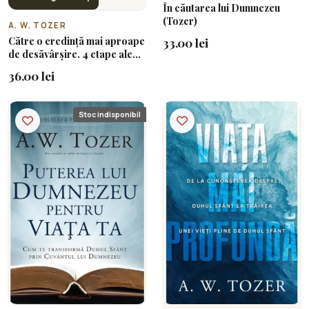
În căutarea lui Dumnezeu
(Tozer)
A. W. TOZER
Către o credință mai aproape
33.00 lei
de desăvârșire. 4 etape ale
căii spre Dumnezeu
36.00 lei
Stoc indisponibil