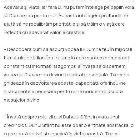
Adevărul și Viața, iar fără El, nu putem înțelege pe deplin voia
lui Dumnezeu pentru noi. Această înțelegere profundă ne
ajută să ne recalibrăm prioritățile și să trăim o viață care
reflectă cu adevărat valorile creștine.
– Descoperă cum să asculți vocea lui Dumnezeu în mijlocul
tumultului cotidian. Într-o lume în care suntem bombardați
constant cu informații și zgomot, a învăța să discernem
vocea lui Dumnezeu devine o abilitate esențială. Tozer ne
ghidează în dezvoltarea acestei capacități, oferindu-ne
instrumentele necesare pentru a ne concentra asupra
mesajelor divine.
– Învață despre rolul vital al Duhului Sfânt în viața unui
credincios. Duhul Sfânt nu este doar o entitate abstractă, ci
o prezență activă și dinamică în viața noastră. Tozer