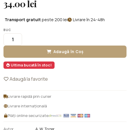
34.00 lei
Transport gratuit
peste 200 lei
Livrare în 24-48h
BUC
Adaugă în Coș
Ultima bucată în stoc!
Adaugă la favorite
Livrare rapidă prin curier
Livrare internațională
Plăți online securizate
Autor
A. W. Tozer