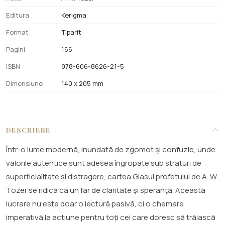
Editura
Kerigma
Format
Tiparit
Pagini
166
ISBN
978-606-8626-21-5
Dimensiune
140 x 205 mm
DESCRIERE
Într-o lume modernă, inundată de zgomot și confuzie, unde
valorile autentice sunt adesea îngropate sub straturi de
superficialitate și distragere, cartea Glasul profetului de A. W.
Tozer se ridică ca un far de claritate și speranță. Această
lucrare nu este doar o lectură pasivă, ci o chemare
imperativă la acțiune pentru toți cei care doresc să trăiască