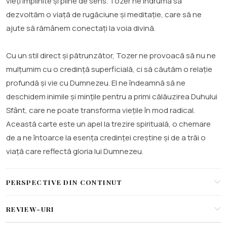
vieți împlinite și pline de sens. Tozer ne îndrumă să
dezvoltăm o viață de rugăciune și meditație, care să ne
ajute să rămânem conectați la voia divină.
Cu un stil direct și pătrunzător, Tozer ne provoacă să nu ne
mulțumim cu o credință superficială, ci să căutăm o relație
profundă și vie cu Dumnezeu. El ne îndeamnă să ne
deschidem inimile și mințile pentru a primi călăuzirea Duhului
Sfânt, care ne poate transforma viețile în mod radical.
Această carte este un apel la trezire spirituală, o chemare
de a ne întoarce la esența credinței creștine și de a trăi o
viață care reflectă gloria lui Dumnezeu.
PERSPECTIVE DIN CONTINUT
REVIEW-URI