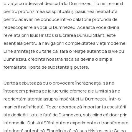
o viață cu adevărat dedicată lui Dumnezeu. Tozer, renumit
pentru profunzimea sa spirituală și pasiunea neabătută
pentru adevăr, ne conduce într-o călătorie profundă de
redescoperire a vocii lui Dumnezeu. Această voce divină,
revelată prin Isus Hristos și lucrarea Duhului Sfânt, este
esențială pentru a naviga prin complexitatea vieții moderne.
El ne amintește cu tărie că, fără o relație autentică și vie cu
Dumnezeu, credința noastră riscă să devină o simplă
formalitate, lipsită de substanță și putere.
Cartea debutează cu o provocare îndrăzneață: să ne
întoarcem privirea de la lucrurile efemere ale lumii și să ne
reorientăm atenția asupra Împărăției lui Dumnezeu. Într-o
manieră neînfricată, Tozer abordează importanța ascultării
și a dedicării totale față de Dumnezeu, subliniind că doar prin
intermediul Duhului Sfânt putem experimenta o transformare
interioară autentică. El subliniază că Isus Hristos este Calea,