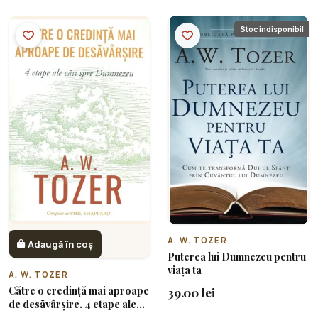
Stoc indisponibil
A. W. TOZER
Adaugă în coș
Puterea lui Dumnezeu pentru
viața ta
A. W. TOZER
Către o credință mai aproape
39.00 lei
de desăvârșire. 4 etape ale
căii spre Dumnezeu