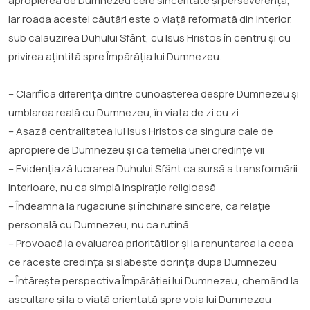
apropierea de Dumnezeu cere sinceritate și perseverență,
iar roada acestei căutări este o viață reformată din interior,
sub călăuzirea Duhului Sfânt, cu Isus Hristos în centru și cu
privirea ațintită spre Împărăția lui Dumnezeu.
– Clarifică diferența dintre cunoașterea despre Dumnezeu și
umblarea reală cu Dumnezeu, în viața de zi cu zi
– Așază centralitatea lui Isus Hristos ca singura cale de
apropiere de Dumnezeu și ca temelia unei credințe vii
– Evidențiază lucrarea Duhului Sfânt ca sursă a transformării
interioare, nu ca simplă inspirație religioasă
– Îndeamnă la rugăciune și închinare sincere, ca relație
personală cu Dumnezeu, nu ca rutină
– Provoacă la evaluarea priorităților și la renunțarea la ceea
ce răcește credința și slăbește dorința după Dumnezeu
– Întărește perspectiva Împărăției lui Dumnezeu, chemând la
ascultare și la o viață orientată spre voia lui Dumnezeu