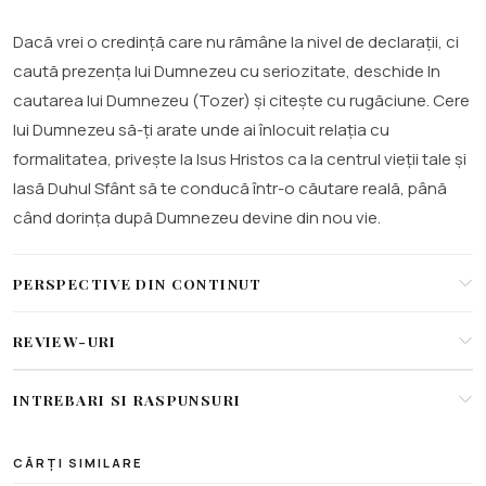
Dacă vrei o credință care nu rămâne la nivel de declarații, ci
caută prezența lui Dumnezeu cu seriozitate, deschide In
cautarea lui Dumnezeu (Tozer) și citește cu rugăciune. Cere
lui Dumnezeu să-ți arate unde ai înlocuit relația cu
formalitatea, privește la Isus Hristos ca la centrul vieții tale și
lasă Duhul Sfânt să te conducă într-o căutare reală, până
când dorința după Dumnezeu devine din nou vie.
PERSPECTIVE DIN CONTINUT
REVIEW-URI
INTREBARI SI RASPUNSURI
CĂRȚI SIMILARE