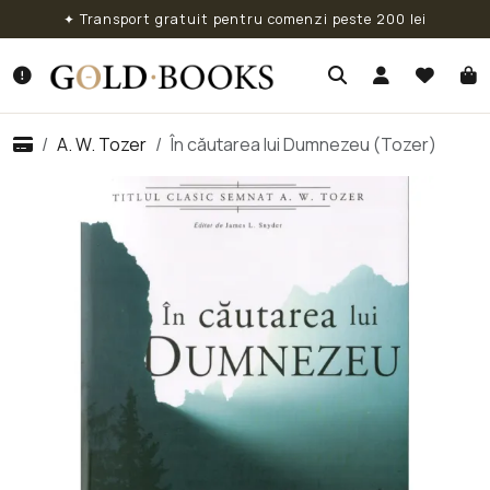
✦ Transport gratuit pentru comenzi peste 200 lei
A. W. Tozer
În căutarea lui Dumnezeu (Tozer)