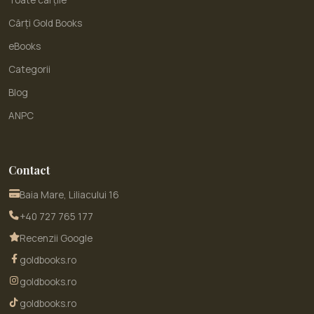
Toate cărțile
Cărți Gold Books
eBooks
Categorii
Blog
ANPC
Contact
Baia Mare, Liliacului 16
+40 727 765 177
Recenzii Google
goldbooks.ro
goldbooks.ro
goldbooks.ro