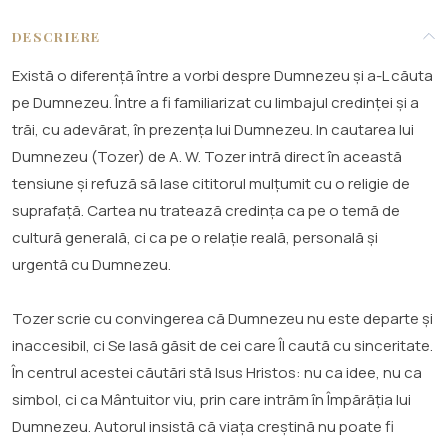
DESCRIERE
Există o diferență între a vorbi despre Dumnezeu și a-L căuta
pe Dumnezeu. Între a fi familiarizat cu limbajul credinței și a
trăi, cu adevărat, în prezența lui Dumnezeu. In cautarea lui
Dumnezeu (Tozer) de A. W. Tozer intră direct în această
tensiune și refuză să lase cititorul mulțumit cu o religie de
suprafață. Cartea nu tratează credința ca pe o temă de
cultură generală, ci ca pe o relație reală, personală și
urgentă cu Dumnezeu.
Tozer scrie cu convingerea că Dumnezeu nu este departe și
inaccesibil, ci Se lasă găsit de cei care Îl caută cu sinceritate.
În centrul acestei căutări stă Isus Hristos: nu ca idee, nu ca
simbol, ci ca Mântuitor viu, prin care intrăm în Împărăția lui
Dumnezeu. Autorul insistă că viața creștină nu poate fi