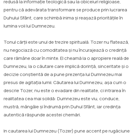
redusă la informație teologică sau la obiceiuri religioase,
pentru că adevărata transformare se produce prin lucrarea
Duhului Sfânt, care schimbă inima și reașază prioritățile în
lumina voii lui Dumnezeu.
Tonul cărții este unul de trezire spirituală. Tozer nu flatează,
nu negociază cu comoditatea și nu încurajează o credință
care rămâne doar în minte. El cheamă la o apropiere reală de
Dumnezeu, la o căutare care implică dorință, sinceritate și o
decizie conștientă de a pune prezența lui Dumnezeu mai
presus de agitația lumii. Căutarea lui Dumnezeu, așa cum o
descrie Tozer, nu este o evadare din realitate, ci intrarea în
realitatea cea mai solidă: Dumnezeu este viu, conduce,
mustră, mângâie și îndrumă prin Duhul Sfânt, iar credința
autentică răspunde acestei chemări.
In cautarea lui Dumnezeu (Tozer) pune accent pe rugăciune