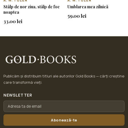
A. W. TOZER
A. W. TOZER
Stâlp de nor ziua, stâlp de foc
Umblarea mea zilnică
noaptea
59.00 lei
33.00 lei
Publicăm și distribuim titluri ale autorilor Gold Books — cărți creștine
care transformă vieți.
NEWSLETTER
Abonează-te