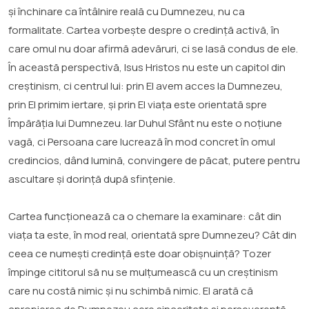
și închinare ca întâlnire reală cu Dumnezeu, nu ca
formalitate. Cartea vorbește despre o credință activă, în
care omul nu doar afirmă adevăruri, ci se lasă condus de ele.
În această perspectivă, Isus Hristos nu este un capitol din
creștinism, ci centrul lui: prin El avem acces la Dumnezeu,
prin El primim iertare, și prin El viața este orientată spre
Împărăția lui Dumnezeu. Iar Duhul Sfânt nu este o noțiune
vagă, ci Persoana care lucrează în mod concret în omul
credincios, dând lumină, convingere de păcat, putere pentru
ascultare și dorință după sfințenie.
Cartea funcționează ca o chemare la examinare: cât din
viața ta este, în mod real, orientată spre Dumnezeu? Cât din
ceea ce numești credință este doar obișnuință? Tozer
împinge cititorul să nu se mulțumească cu un creștinism
care nu costă nimic și nu schimbă nimic. El arată că