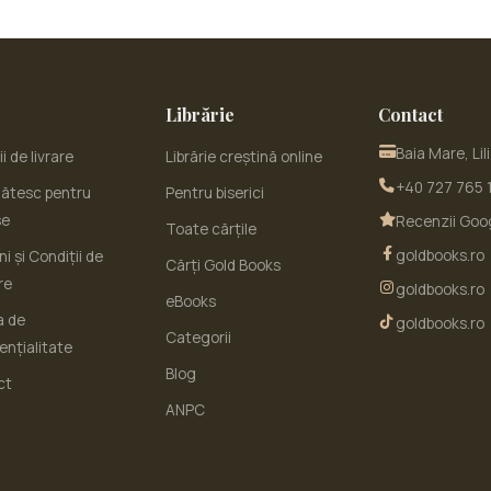
Librărie
Contact
Baia Mare, Lil
i de livrare
Librărie creștină online
+40 727 765 
ătesc pentru
Pentru biserici
se
Recenzii Goo
Toate cărțile
goldbooks.ro
i și Condiții de
Cărți Gold Books
re
goldbooks.ro
eBooks
a de
goldbooks.ro
Categorii
ențialitate
Blog
ct
ANPC