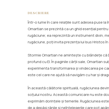
DESCRIERE
Într-o lume în care relațiile sunt adesea puse la 
Omartian se prezintă ca un ghid esențial pentru
rugăciune; ea reprezintă un instrument divin, me
rugăciune, poți invita prezența lui Isus Hristos î
Stormie Omartian ne amintește cu blândețe că Du
profund cu El. În paginile cărții sale, Omartian 
experimenta transformarea și vindecarea pe care
este cel care ne ajută să navigăm cu har și drag
În această călătorie spirituală, rugăciunea de
soțului nostru. Această comunicare nu este doar 
exprimăm dorințele și temerile. Rugăciunea este 
de a depăși rănile și neînțelegerile care pot apăr