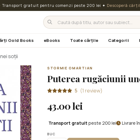
 Transport gratuit pentru comenzi peste 200 lei
✦
Descoperă cărți
ărți Gold Books
eBooks
Toate cărțile
Categorii
nei soții
STORMIE OMARTIAN
Puterea rugăciunii une
5
(1 review)
43.00 lei
Transport gratuit
peste 200 lei
Livrare 
BUC