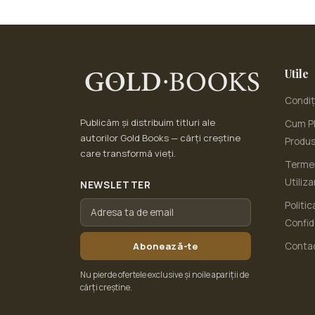
Utile
Condiți
Publicăm și distribuim titluri ale
Cum Pl
autorilor Gold Books — cărți creștine
Produ
care transformă vieți.
Termen
Utiliza
NEWSLETTER
Politic
Confid
Abonează-te
Conta
Nu pierde ofertele exclusive și noile apariții de
cărți creștine.