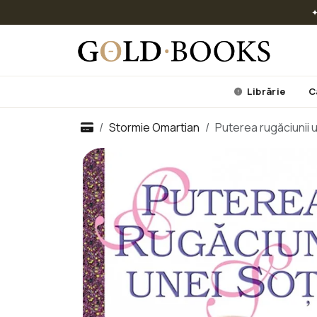
✦
Librărie
C
Stormie Omartian
Puterea rugăciunii u