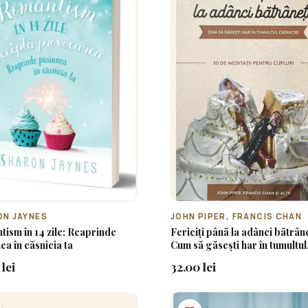
ON JAYNES
JOHN PIPER, FRANCIS CHAN
ism în 14 zile: Reaprinde
Fericiți până la adânci bătrâne
ea în căsnicia ta
Cum să găsești har în tumultul
căsniciei – 30 de meditații pe
lei
32.00 lei
cupluri