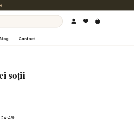
le
Blog
Contact
i soții
în 24-48h