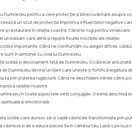
u Dumnezeu pentru a cere protecție și binecuvântare asupra soțu
și creează un scut de protecție împotriva influențelor negative car
 și restaurare în relația voastră. Când te rogi pentru vindecare, nu
un balsam care alină și repară fisurile invizibile ale relației.
ciziilor importante. Când ne confruntăm cu alegeri dificile, călăuz
e sunt în armonie cu voia lui Dumnezeu.
nță solidă și devotament față de Dumnezeu. O căsnicie ancorată în
ță de Dumnezeu devine un liant care unește și fortifică legătura din
ia ta prin puterea rugăciunii. Când ne deschidem inimile către pos
amica relației noastre.
Dumnezeu în toate aspectele vieții conjugale. O inimă deschisă es
pirituală și emoțională.
te soțiile care doresc să-și vadă căsniciile transformate prin pu
a căsnicia și de a aduce pacea Sa în căminul tău. Lasă-L pe Isus Hri