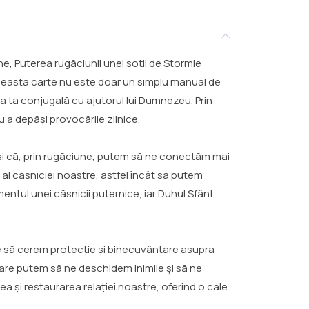
rne, Puterea rugăciunii unei soții de Stormie
Această carte nu este doar un simplu manual de
a ta conjugală cu ajutorul lui Dumnezeu. Prin
u a depăși provocările zilnice.
și că, prin rugăciune, putem să ne conectăm mai
 al căsniciei noastre, astfel încât să putem
ntul unei căsnicii puternice, iar Duhul Sfânt
e să cerem protecție și binecuvântare asupra
care putem să ne deschidem inimile și să ne
a și restaurarea relației noastre, oferind o cale