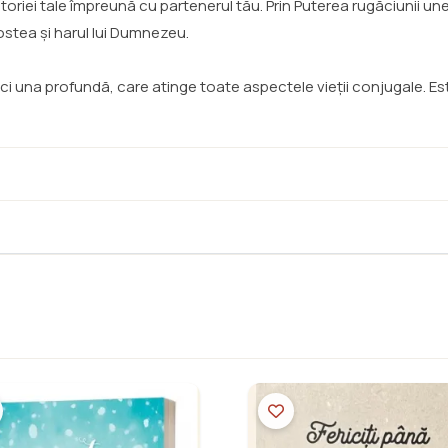
toriei tale împreună cu partenerul tău. Prin Puterea rugăciunii une
stea și harul lui Dumnezeu.
i una profundă, care atinge toate aspectele vieții conjugale. Est