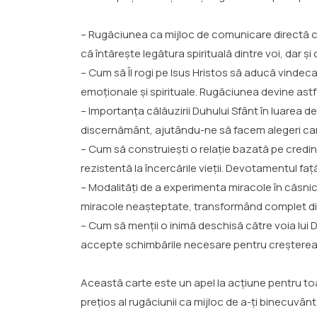
– Rugăciunea ca mijloc de comunicare directă c
că întărește legătura spirituală dintre voi, dar 
– Cum să Îl rogi pe Isus Hristos să aducă vindecare
emoționale și spirituale. Rugăciunea devine astfel 
– Importanța călăuzirii Duhului Sfânt în luarea de
discernământ, ajutându-ne să facem alegeri car
– Cum să construiești o relație bazată pe credi
rezistentă la încercările vieții. Devotamentul fa
– Modalități de a experimenta miracole în căsnic
miracole neașteptate, transformând complet din
– Cum să menții o inimă deschisă către voia lui 
accepte schimbările necesare pentru creșterea s
Această carte este un apel la acțiune pentru toa
prețios al rugăciunii ca mijloc de a-ți binecuvânt