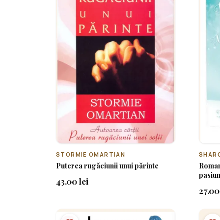
STORMIE OMARTIAN
SHAR
Puterea rugăciunii unui părinte
Romant
pasiun
43.00 lei
27.00 