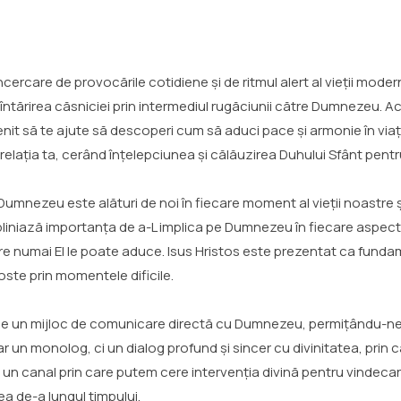
încercare de provocările cotidiene și de ritmul alert al vieții mode
 întărirea căsniciei prin intermediul rugăciunii către Dumnezeu. 
nit să te ajute să descoperi cum să aduci pace și armonie în viaț
n relația ta, cerând înțelepciunea și călăuzirea Duhului Sfânt pentr
mnezeu este alături de noi în fiecare moment al vieții noastre 
subliniază importanța de a-L implica pe Dumnezeu în fiecare aspect
 numai El le poate aduce. Isus Hristos este prezentat ca fundame
oste prin momentele dificile.
vine un mijloc de comunicare directă cu Dumnezeu, permițându-n
un monolog, ci un dialog profund și sincer cu divinitatea, prin 
un canal prin care putem cere intervenția divină pentru vindecare
ea de-a lungul timpului.