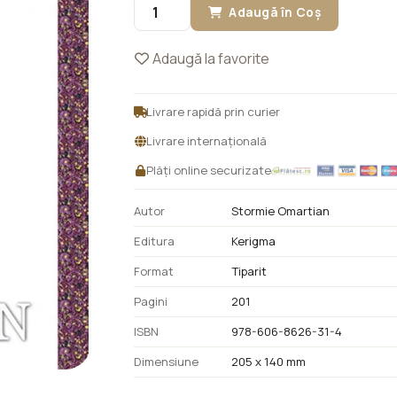
Adaugă în Coș
Adaugă la favorite
Livrare rapidă prin curier
Livrare internațională
Plăți online securizate
Autor
Stormie Omartian
Editura
Kerigma
Format
Tiparit
Pagini
201
ISBN
978-606-8626-31-4
Dimensiune
205 x 140 mm