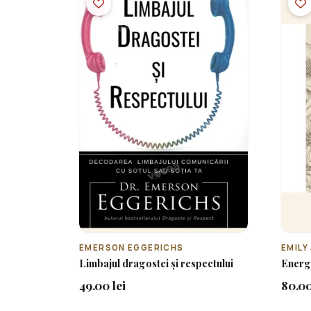
EMERSON EGGERICHS
EMILY
Limbajul dragostei și respectului
Energ
49.00 lei
80.00