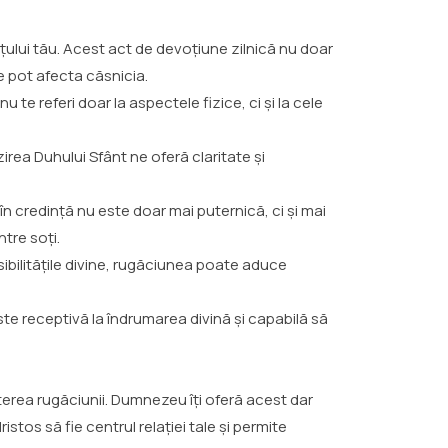
lui tău. Acest act de devoțiune zilnică nu doar
e pot afecta căsnicia.
 te referi doar la aspectele fizice, ci și la cele
irea Duhului Sfânt ne oferă claritate și
 credință nu este doar mai puternică, ci și mai
tre soți.
ibilitățile divine, rugăciunea poate aduce
te receptivă la îndrumarea divină și capabilă să
terea rugăciunii. Dumnezeu îți oferă acest dar
stos să fie centrul relației tale și permite