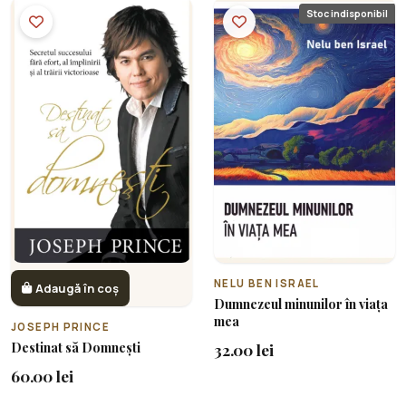
Stoc indisponibil
NELU BEN ISRAEL
Adaugă în coș
Dumnezeul minunilor în viața
mea
JOSEPH PRINCE
Destinat să Domnești
32.00 lei
60.00 lei