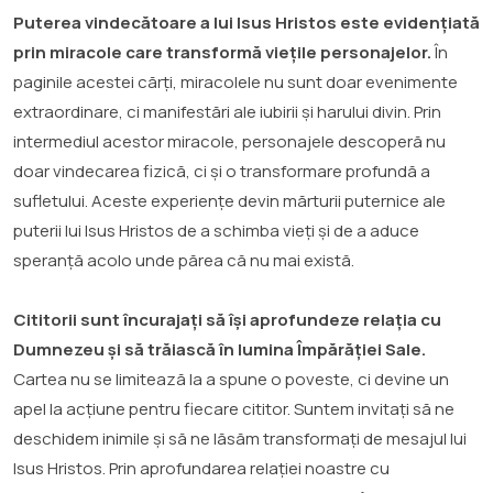
Puterea vindecătoare a lui Isus Hristos este evidențiată
prin miracole care transformă viețile personajelor.
În
paginile acestei cărți, miracolele nu sunt doar evenimente
extraordinare, ci manifestări ale iubirii și harului divin. Prin
intermediul acestor miracole, personajele descoperă nu
doar vindecarea fizică, ci și o transformare profundă a
sufletului. Aceste experiențe devin mărturii puternice ale
puterii lui Isus Hristos de a schimba vieți și de a aduce
speranță acolo unde părea că nu mai există.
Cititorii sunt încurajați să își aprofundeze relația cu
Dumnezeu și să trăiască în lumina Împărăției Sale.
Cartea nu se limitează la a spune o poveste, ci devine un
apel la acțiune pentru fiecare cititor. Suntem invitați să ne
deschidem inimile și să ne lăsăm transformați de mesajul lui
Isus Hristos. Prin aprofundarea relației noastre cu