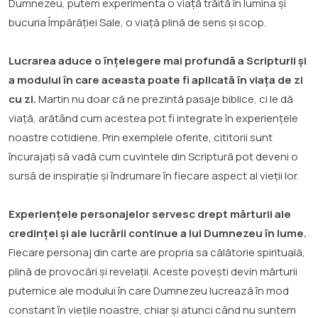
Dumnezeu, putem experimenta o viață trăită în lumina și
bucuria Împărăției Sale, o viață plină de sens și scop.
Lucrarea aduce o înțelegere mai profundă a Scripturii și
a modului în care aceasta poate fi aplicată în viața de zi
cu zi.
Martin nu doar că ne prezintă pasaje biblice, ci le dă
viață, arătând cum acestea pot fi integrate în experiențele
noastre cotidiene. Prin exemplele oferite, cititorii sunt
încurajați să vadă cum cuvintele din Scriptură pot deveni o
sursă de inspirație și îndrumare în fiecare aspect al vieții lor.
Experiențele personajelor servesc drept mărturii ale
credinței și ale lucrării continue a lui Dumnezeu în lume.
Fiecare personaj din carte are propria sa călătorie spirituală,
plină de provocări și revelații. Aceste povești devin mărturii
puternice ale modului în care Dumnezeu lucrează în mod
constant în viețile noastre, chiar și atunci când nu suntem