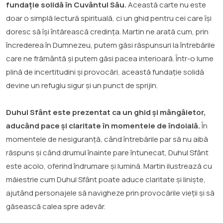
fundație solidă în Cuvântul Său.
Această carte nu este
doar o simplă lectură spirituală, ci un ghid pentru cei care își
doresc să își întărească credința. Martin ne arată cum, prin
încrederea în Dumnezeu, putem găsi răspunsuri la întrebările
care ne frământă și putem găsi pacea interioară. Într-o lume
plină de incertitudini și provocări, această fundație solidă
devine un refugiu sigur și un punct de sprijin.
Duhul Sfânt este prezentat ca un ghid și mângâietor,
aducând pace și claritate în momentele de îndoială.
În
momentele de nesiguranță, când întrebările par să nu aibă
răspuns și când drumul înainte pare întunecat, Duhul Sfânt
este acolo, oferind îndrumare și lumină. Martin ilustrează cu
măiestrie cum Duhul Sfânt poate aduce claritate și liniște,
ajutând personajele să navigheze prin provocările vieții și să
găsească calea spre adevăr.