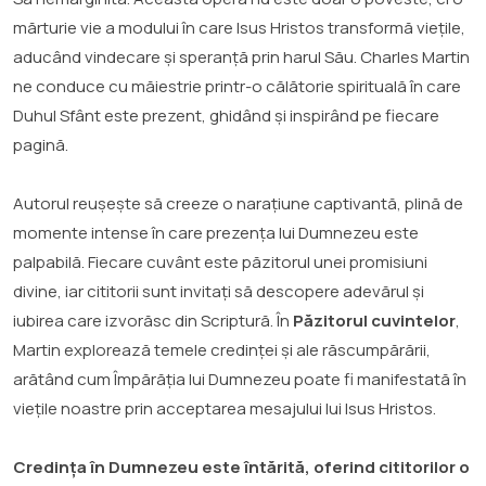
mărturie vie a modului în care Isus Hristos transformă viețile,
aducând vindecare și speranță prin harul Său. Charles Martin
ne conduce cu măiestrie printr-o călătorie spirituală în care
Duhul Sfânt este prezent, ghidând și inspirând pe fiecare
pagină.
Autorul reușește să creeze o narațiune captivantă, plină de
momente intense în care prezența lui Dumnezeu este
palpabilă. Fiecare cuvânt este păzitorul unei promisiuni
divine, iar cititorii sunt invitați să descopere adevărul și
iubirea care izvorăsc din Scriptură. În
Păzitorul cuvintelor
,
Martin explorează temele credinței și ale răscumpărării,
arătând cum Împărăția lui Dumnezeu poate fi manifestată în
viețile noastre prin acceptarea mesajului lui Isus Hristos.
Credința în Dumnezeu este întărită, oferind cititorilor o