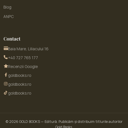
Blog
ANPC
Contact
Baia Mare, Liliacului 16
+40 727 765 177
Recenzii Google
goldbooks.ro
goldbooks.ro
goldbooks.ro
© 2026
GOLD BOOKS
— Editură. Publicăm și distribuim titlurile autorilor
Gold Books.