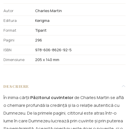
Autor
Charles Martin
Editura
Kerigma
Format
Tiparit
Pagini
296
ISBN
978-606-8626-92-5
Dimensiune
205 x 140 mm
DESCRIERE
În inima cărții
Păzitorul cuvintelor
de Charles Martin se află
o chemare profundă la credință și la o relație autentică cu
Dumnezeu. De la primele pagini, cititorul este atras într-o
lume în care Dumnezeu lucrează prin cuvinte și prin puterea
Sa nemărginită. Această operă nu este doar o poveste, ci o