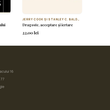
JERRY COOK ȘI STANLEY C. BALDWIN
ului
Dragoste, acceptare și iertare
22.00 lei
iacului 16
177
gle