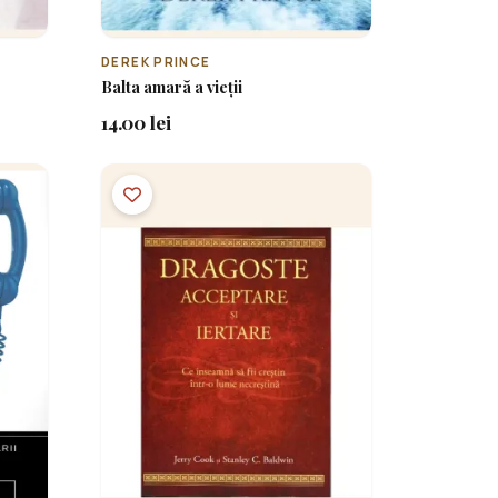
DEREK PRINCE
Balta amară a vieții
14.00 lei