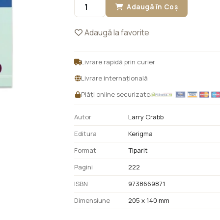
Adaugă în Coș
Adaugă la favorite
Livrare rapidă prin curier
Livrare internațională
Plăți online securizate
Autor
Larry Crabb
Editura
Kerigma
Format
Tiparit
Pagini
222
ISBN
9738669871
Dimensiune
205 x 140 mm