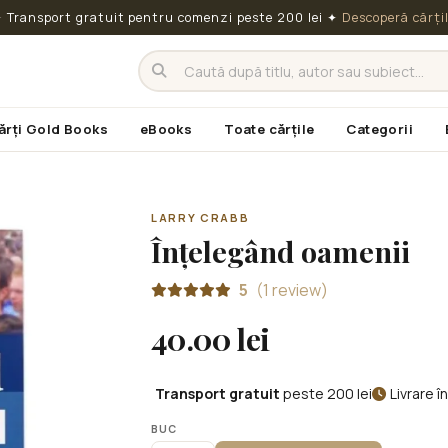
 Transport gratuit pentru comenzi peste 200 lei
✦
Descoperă cărți
ărți Gold Books
eBooks
Toate cărțile
Categorii
LARRY CRABB
Înțelegând oamenii
5
(1 review)
40.00 lei
Transport gratuit
peste 200 lei
Livrare 
BUC