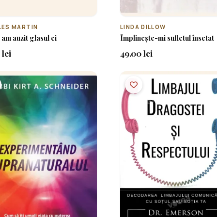
LES MARTIN
LINDA DILLOW
 am auzit glasul ei
Împlinește-mi sufletul însetat
 lei
49.00 lei