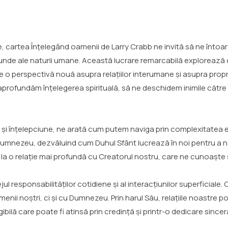
ale, cartea Înțelegând oamenii de Larry Crabb ne invită să ne înto
funde ale naturii umane. Această lucrare remarcabilă explorează
 o perspectivă nouă asupra relațiilor interumane și asupra proprie
e aprofundăm înțelegerea spirituală, să ne deschidem inimile căt
și înțelepciune, ne arată cum putem naviga prin complexitatea em
Dumnezeu, dezvăluind cum Duhul Sfânt lucrează în noi pentru a 
la o relație mai profundă cu Creatorul nostru, care ne cunoaște 
ul responsabilităților cotidiene și al interacțiunilor superficia
enii noștri, ci și cu Dumnezeu. Prin harul Său, relațiile noastre p
ibilă care poate fi atinsă prin credință și printr-o dedicare sinceră 