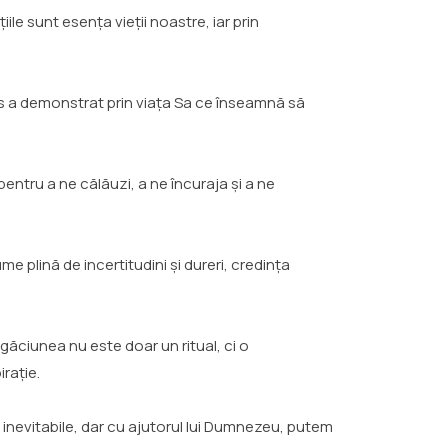
e sunt esența vieții noastre, iar prin
sus a demonstrat prin viața Sa ce înseamnă să
pentru a ne călăuzi, a ne încuraja și a ne
 plină de incertitudini și dureri, credința
găciunea nu este doar un ritual, ci o
rație.
 inevitabile, dar cu ajutorul lui Dumnezeu, putem