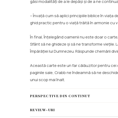
găsi modalități de a le depăși și de a ne continua
– Învață cum să aplici principiile biblice în viața
ghid practic pentru o viață trăită în armonie cu v
În final, Înțelegând oamenii nu este doar o cart
Sfânt să ne ghideze și să ne transforme viețile. La
Împărăției lui Dumnezeu. Răspunde chemării div
Această carte este un far călăuzitor pentru cei 
paginile sale, Crabb ne îndeamnă să ne deschidem
unui scop mai înalt.
PERSPECTIVE DIN CONTINUT
REVIEW-URI