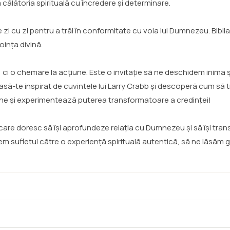
 călătoria spirituală cu încredere și determinare.
 de zi cu zi pentru a trăi în conformitate cu voia lui Dumnezeu. Bibl
oința divină.
e, ci o chemare la acțiune. Este o invitație să ne deschidem ini
să-te inspirat de cuvintele lui Larry Crabb și descoperă cum să trăie
ine și experimentează puterea transformatoare a credinței!
care doresc să își aprofundeze relația cu Dumnezeu și să își trans
 sufletul către o experiență spirituală autentică, să ne lăsăm ghi