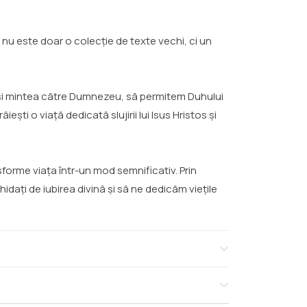
ia nu este doar o colecție de texte vechi, ci un
ma și mintea către Dumnezeu, să permitem Duhului
ști o viață dedicată slujirii lui Isus Hristos și
forme viața într-un mod semnificativ. Prin
dați de iubirea divină și să ne dedicăm viețile