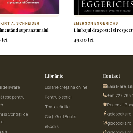
 KIRT A. SCHNEIDER
EMERSON EGGERICHS
imentând supranaturalul
Limbajul dragostei și respect
 lei
49.00 lei
Librărie
Contact
Baia Mare, Lil
i de livrare
Librărie creștină online
+40 727 765 
ătesc pentru
Pentru biserici
se
Recenzii Goo
Toate cărțile
goldbooks.ro
i și Condiții de
Cărți Gold Books
re
goldbooks.ro
eBooks
a de
goldbooks.ro