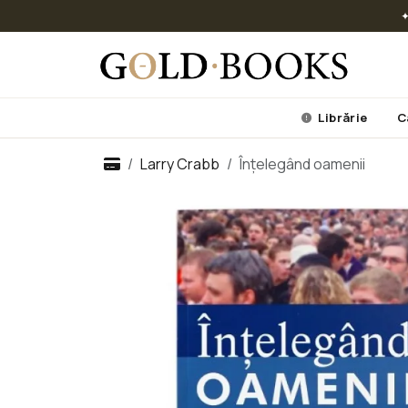
✦
Librărie
C
Larry Crabb
Înțelegând oamenii