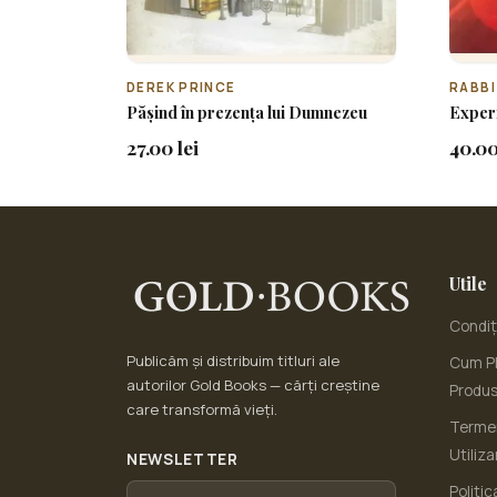
DEREK PRINCE
RABBI
Pășind în prezența lui Dumnezeu
Exper
27.00 lei
40.00
Utile
Condiți
Publicăm și distribuim titluri ale
Cum Pl
autorilor Gold Books — cărți creștine
Produ
care transformă vieți.
Termen
Utiliza
NEWSLETTER
Politic