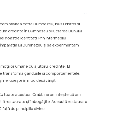
arcem privirea către Dumnezeu, Isus Hristos și
 cum credința în Dumnezeu și lucrarea Duhului
i noastre identități. Prin intermediul
re Împărăția lui Dumnezeu și să experimentăm
oțiilor umane cu ajutorul credinței. El
ne transforma gândurile și comportamentele.
și ne iubește în mod desăvârșit.
le. Cu toate acestea, Crabb ne amintește că am
ot fi restaurate și îmbogățite. Această restaurare
față de principiile divine.