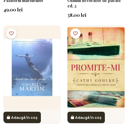
Păzitorul mărturiilor
Ultimul devorator de păcate
ed. 2
49.00 lei
58.00 lei
Adaugă în coș
Adaugă în coș