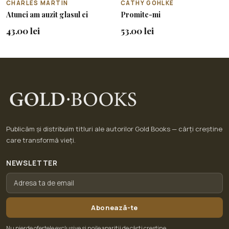
CHARLES MARTIN
CATHY GOHLKE
Atunci am auzit glasul ei
Promite-mi
43.00 lei
53.00 lei
Publicăm și distribuim titluri ale autorilor Gold Books — cărți creștine
care transformă vieți.
NEWSLETTER
Abonează-te
Nu pierde ofertele exclusive și noile apariții de cărți creștine.