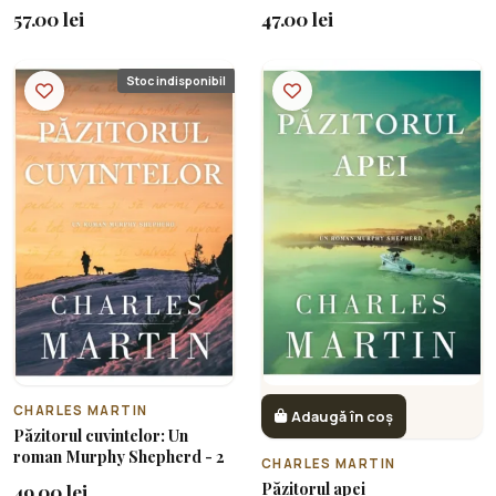
57.00 lei
47.00 lei
Stoc indisponibil
CHARLES MARTIN
Adaugă în coș
Păzitorul cuvintelor: Un
roman Murphy Shepherd - 2
CHARLES MARTIN
Păzitorul apei
49.00 lei