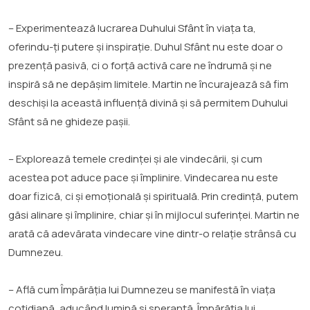
– Experimentează lucrarea Duhului Sfânt în viața ta,
oferindu-ți putere și inspirație. Duhul Sfânt nu este doar o
prezență pasivă, ci o forță activă care ne îndrumă și ne
inspiră să ne depășim limitele. Martin ne încurajează să fim
deschiși la această influență divină și să permitem Duhului
Sfânt să ne ghideze pașii.
– Explorează temele credinței și ale vindecării, și cum
acestea pot aduce pace și împlinire. Vindecarea nu este
doar fizică, ci și emoțională și spirituală. Prin credință, putem
găsi alinare și împlinire, chiar și în mijlocul suferinței. Martin ne
arată că adevărata vindecare vine dintr-o relație strânsă cu
Dumnezeu.
– Află cum Împărăția lui Dumnezeu se manifestă în viața
cotidiană, aducând lumină și speranță. Împărăția lui