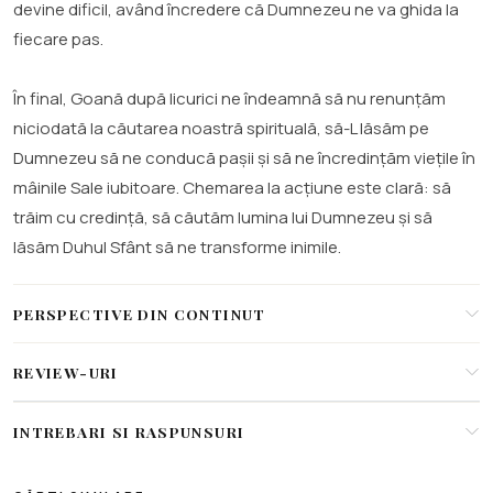
devine dificil, având încredere că Dumnezeu ne va ghida la
fiecare pas.
În final, Goană după licurici ne îndeamnă să nu renunțăm
niciodată la căutarea noastră spirituală, să-L lăsăm pe
Dumnezeu să ne conducă pașii și să ne încredințăm viețile în
mâinile Sale iubitoare. Chemarea la acțiune este clară: să
trăim cu credință, să căutăm lumina lui Dumnezeu și să
lăsăm Duhul Sfânt să ne transforme inimile.
PERSPECTIVE DIN CONTINUT
REVIEW-URI
INTREBARI SI RASPUNSURI