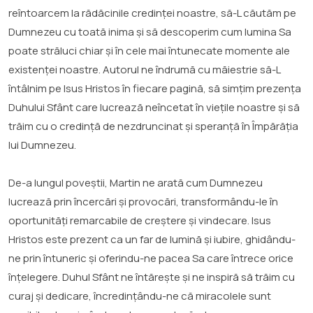
reîntoarcem la rădăcinile credinței noastre, să-L căutăm pe
Dumnezeu cu toată inima și să descoperim cum lumina Sa
poate străluci chiar și în cele mai întunecate momente ale
existenței noastre. Autorul ne îndrumă cu măiestrie să-L
întâlnim pe Isus Hristos în fiecare pagină, să simțim prezența
Duhului Sfânt care lucrează neîncetat în viețile noastre și să
trăim cu o credință de nezdruncinat și speranță în Împărăția
lui Dumnezeu.
De-a lungul poveștii, Martin ne arată cum Dumnezeu
lucrează prin încercări și provocări, transformându-le în
oportunități remarcabile de creștere și vindecare. Isus
Hristos este prezent ca un far de lumină și iubire, ghidându-
ne prin întuneric și oferindu-ne pacea Sa care întrece orice
înțelegere. Duhul Sfânt ne întărește și ne inspiră să trăim cu
curaj și dedicare, încredințându-ne că miracolele sunt