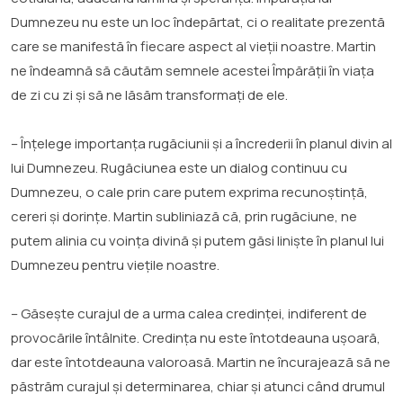
Dumnezeu nu este un loc îndepărtat, ci o realitate prezentă
care se manifestă în fiecare aspect al vieții noastre. Martin
ne îndeamnă să căutăm semnele acestei Împărății în viața
de zi cu zi și să ne lăsăm transformați de ele.
– Înțelege importanța rugăciunii și a încrederii în planul divin al
lui Dumnezeu. Rugăciunea este un dialog continuu cu
Dumnezeu, o cale prin care putem exprima recunoștință,
cereri și dorințe. Martin subliniază că, prin rugăciune, ne
putem alinia cu voința divină și putem găsi liniște în planul lui
Dumnezeu pentru viețile noastre.
– Găsește curajul de a urma calea credinței, indiferent de
provocările întâlnite. Credința nu este întotdeauna ușoară,
dar este întotdeauna valoroasă. Martin ne încurajează să ne
păstrăm curajul și determinarea, chiar și atunci când drumul