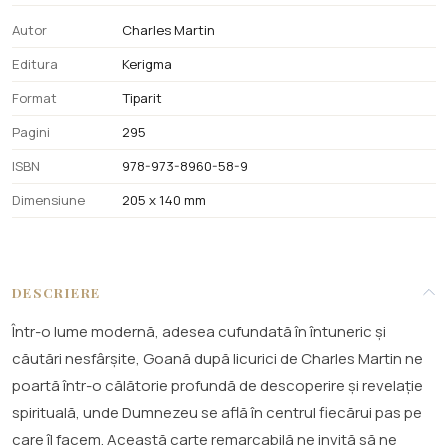
Autor
Charles Martin
Editura
Kerigma
Format
Tiparit
Pagini
295
ISBN
978-973-8960-58-9
Dimensiune
205 x 140 mm
DESCRIERE
Într-o lume modernă, adesea cufundată în întuneric și
căutări nesfârșite, Goană după licurici de Charles Martin ne
poartă într-o călătorie profundă de descoperire și revelație
spirituală, unde Dumnezeu se află în centrul fiecărui pas pe
care îl facem. Această carte remarcabilă ne invită să ne