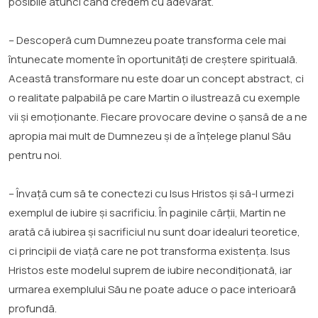
posibile atunci când credem cu adevărat.
– Descoperă cum Dumnezeu poate transforma cele mai
întunecate momente în oportunități de creștere spirituală.
Această transformare nu este doar un concept abstract, ci
o realitate palpabilă pe care Martin o ilustrează cu exemple
vii și emoționante. Fiecare provocare devine o șansă de a ne
apropia mai mult de Dumnezeu și de a înțelege planul Său
pentru noi.
– Învață cum să te conectezi cu Isus Hristos și să-I urmezi
exemplul de iubire și sacrificiu. În paginile cărții, Martin ne
arată că iubirea și sacrificiul nu sunt doar idealuri teoretice,
ci principii de viață care ne pot transforma existența. Isus
Hristos este modelul suprem de iubire necondiționată, iar
urmarea exemplului Său ne poate aduce o pace interioară
profundă.