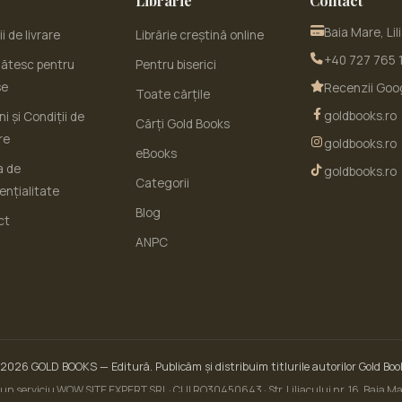
Librărie
Contact
Baia Mare, Lil
i de livrare
Librărie creștină online
+40 727 765 
ătesc pentru
Pentru biserici
se
Recenzii Goo
Toate cărțile
goldbooks.ro
i și Condiții de
Cărți Gold Books
re
goldbooks.ro
eBooks
a de
goldbooks.ro
Categorii
ențialitate
Blog
ct
ANPC
 2026
GOLD BOOKS
— Editură. Publicăm și distribuim titlurile autorilor Gold Boo
un serviciu WOW SITE EXPERT SRL · CUI RO30450643 · Str. Liliacului nr. 16, Baia 