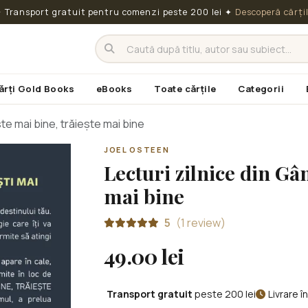
 Transport gratuit pentru comenzi peste 200 lei
✦
Descoperă cărți
ărți Gold Books
eBooks
Toate cărțile
Categorii
te mai bine, trăiește mai bine
JOEL OSTEEN
Lecturi zilnice din Gâ
mai bine
5
(1 review)
49.00 lei
Transport gratuit
peste 200 lei
Livrare 