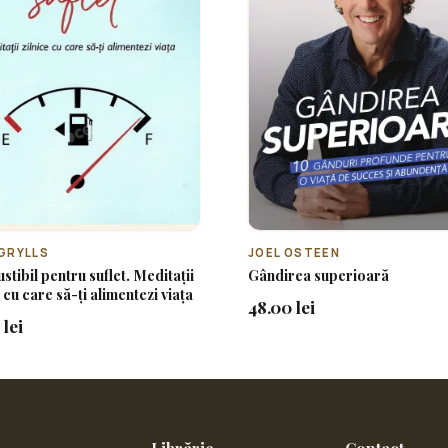
GRYLLS
JOEL OSTEEN
tibil pentru suflet. Meditații
Gândirea superioară
e cu care să-ți alimentezi viața
48.00 lei
 lei