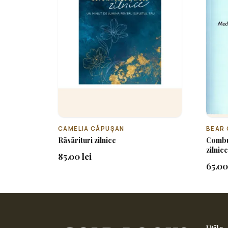
CAMELIA CĂPUȘAN
BEAR 
Răsărituri zilnice
Combus
zilnic
85.00 lei
65.00