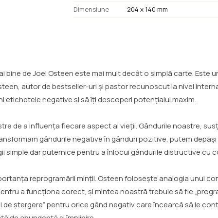
Dimensiune
204 x 140 mm
ai bine de Joel Osteen este mai mult decât o simplă carte. Este un
 Osteen, autor de bestseller-uri și pastor recunoscut la nivel intern
ni etichetele negative și să îți descoperi potențialul maxim.
tre de a influența fiecare aspect al vieții. Gândurile noastre, su
ansformăm gândurile negative în gânduri pozitive, putem depăși or
simple dar puternice pentru a înlocui gândurile distructive cu co
importanța reprogramării minții. Osteen folosește analogia unui co
entru a funcționa corect, și mintea noastră trebuie să fie „progr
onul de ștergere” pentru orice gând negativ care încearcă să le c
iață de abundență și împlinire.