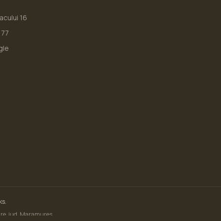
iacului 16
177
gle
ks.
Mare, jud. Maramureș