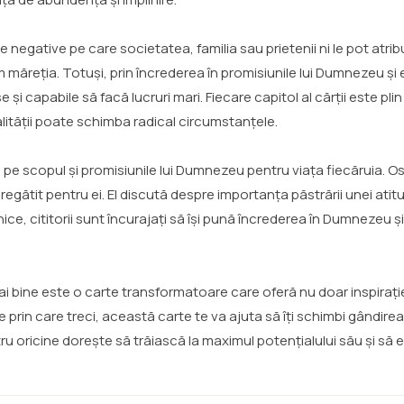
negative pe care societatea, familia sau prietenii ni le pot atrib
m măreția. Totuși, prin încrederea în promisiunile lui Dumnezeu ș
i capabile să facă lucruri mari. Fiecare capitol al cărții este plin
ității poate schimba radical circumstanțele.
s pe scopul și promisiunile lui Dumnezeu pentru viața fiecăruia. Os
it pentru ei. El discută despre importanța păstrării unei atitudi
lnice, cititorii sunt încurajați să își pună încrederea în Dumnezeu ș
ai bine este o carte transformatoare care oferă nu doar inspirație,
ile prin care treci, această carte te va ajuta să îți schimbi gândirea
tru oricine dorește să trăiască la maximul potențialului său și să