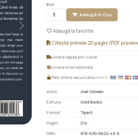
BUC
Adaugă în Coș
Next
Adaugă la favorite
Citește primele 20 pagini (PDF previe
Livrare rapidă prin curier
Livrare internațională
Plăți online securizate
Autor
Joel Osteen
Editura
Gold Books
Format
Tiparit
Pagini
214
ISBN
978-630-6622-43-6