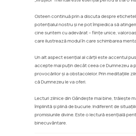
Osteen continuă prin a discuta despre etichetele 
potențialul nostru și ne pot împiedica să atinge
cine suntem cu adevărat – ființe unice, valoroase ș
care ilustrează modul în care schimbarea mental
Un alt aspect esențial al cărții este accentul pu
accepte mai puțin decât ceea ce Dumnezeu a pregăt
provocărilor și a obstacolelor. Prin meditațiile zi
că Dumnezeu le va oferi.
Lecturi zilnice din Gândește mai bine, trăiește m
împlinită și plină de bucurie. Indiferent de situați
promisiunile divine. Este o lectură esențială pen
binecuvântare.