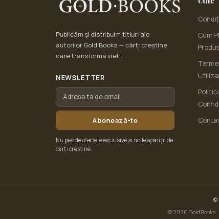
Utile
Condiți
Publicăm și distribuim titluri ale
Cum Pl
autorilor Gold Books — cărți creștine
Produ
care transformă vieți.
Termen
Utiliza
NEWSLETTER
Politic
Confid
Abonează-te
Conta
Nu pierde ofertele exclusive și noile apariții de
cărți creștine.
©
© 2026 GoldBooks · 