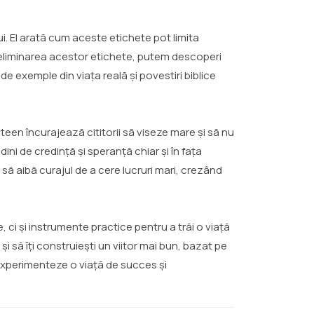
ui. El arată cum aceste etichete pot limita
i eliminarea acestor etichete, putem descoperi
 de exemple din viața reală și povestiri biblice
teen încurajează cititorii să viseze mare și să nu
ni de credință și speranță chiar și în fața
i să aibă curajul de a cere lucruri mari, crezând
 ci și instrumente practice pentru a trăi o viață
 și să îți construiești un viitor mai bun, bazat pe
 experimenteze o viață de succes și