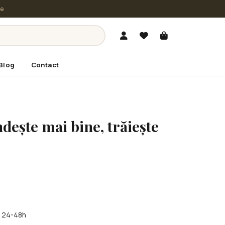
le
Blog
Contact
ndește mai bine, trăiește
în 24-48h