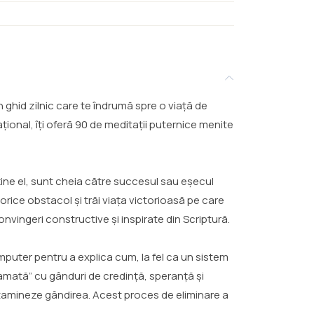
 ghid zilnic care te îndrumă spre o viață de
ațional, îți oferă 90 de meditații puternice menite
sține el, sunt cheia către succesul sau eșecul
ice obstacol și trăi viața victorioasă pe care
nvingeri constructive și inspirate din Scriptură.
mputer pentru a explica cum, la fel ca un sistem
amată” cu gânduri de credință, speranță și
ontamineze gândirea. Acest proces de eliminare a