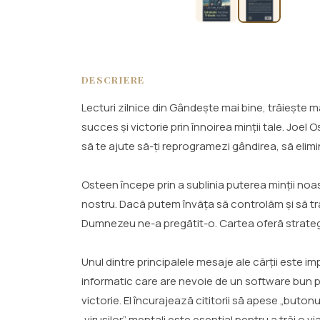
DESCRIERE
Lecturi zilnice din Gândește mai bine, trăiește m
succes și victorie prin înnoirea minții tale. Joel
să te ajute să-ți reprogramezi gândirea, să elimi
Osteen începe prin a sublinia puterea minții noas
nostru. Dacă putem învăța să controlăm și să tr
Dumnezeu ne-a pregătit-o. Cartea oferă strategii 
Unul dintre principalele mesaje ale cărții este 
informatic care are nevoie de un software bun p
victorie. El încurajează cititorii să apese „but
„virușilor” mentali este esențial pentru a trăi o v