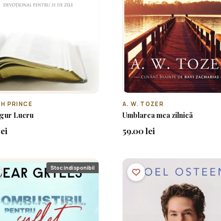
H PRINCE
A. W. TOZER
ngur Lucru
Umblarea mea zilnică
lei
59.00 lei
Stoc indisponibil