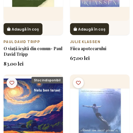
Adaugă în coș
Adaugă în coș
PAUL DAVID TRIPP
JULIE KLASSEN
O viață ieșită din comun- Paul
Fiica apotecarului
David Tripp
67.00 lei
83.00 lei
Stoc indisponibil