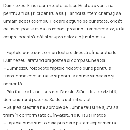
Dumnezeu. El ne reamintește că Isus Hristos a venit nu
pentru a fi slujit, ci pentru a sluji, iar noi suntem chemați să
urmăm acest exemplu. Fiecare acțiune de bunătate, oricât
de mică, poate avea un impact profund, transformator, atât
asupra noastră, cât și asupra celor din jurul nostru.
– Faptele bune sunt o manifestare directă a Împărăției lui
Dumnezeu, arătând dragostea și compasiunea Sa.
– Dumnezeu folosește faptele noastre bune pentru a
transforma comunitățile și pentru a aduce vindecare și
speranță.
– Prin faptele bune, lucrarea Duhului Sfânt devine vizibilă,
demonstrând puterea Sa de a schimba vieți.
– Slujirea creștină ne apropie de Dumnezeu și ne ajută să
trăim în conformitate cu învățăturile lui Isus Hristos.
– Faptele bune sunt o cale prin care putem experimenta