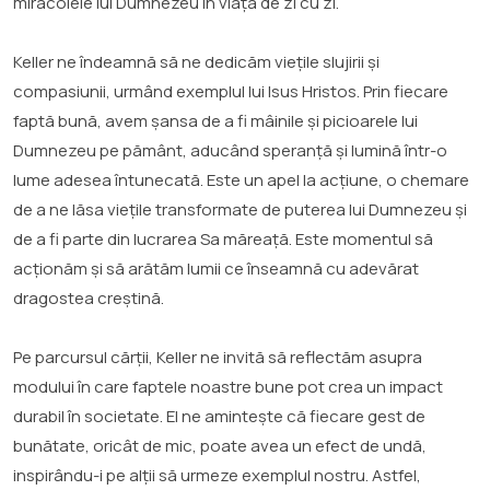
miracolele lui Dumnezeu în viața de zi cu zi.
Keller ne îndeamnă să ne dedicăm viețile slujirii și
compasiunii, urmând exemplul lui Isus Hristos. Prin fiecare
faptă bună, avem șansa de a fi mâinile și picioarele lui
Dumnezeu pe pământ, aducând speranță și lumină într-o
lume adesea întunecată. Este un apel la acțiune, o chemare
de a ne lăsa viețile transformate de puterea lui Dumnezeu și
de a fi parte din lucrarea Sa măreață. Este momentul să
acționăm și să arătăm lumii ce înseamnă cu adevărat
dragostea creștină.
Pe parcursul cărții, Keller ne invită să reflectăm asupra
modului în care faptele noastre bune pot crea un impact
durabil în societate. El ne amintește că fiecare gest de
bunătate, oricât de mic, poate avea un efect de undă,
inspirându-i pe alții să urmeze exemplul nostru. Astfel,