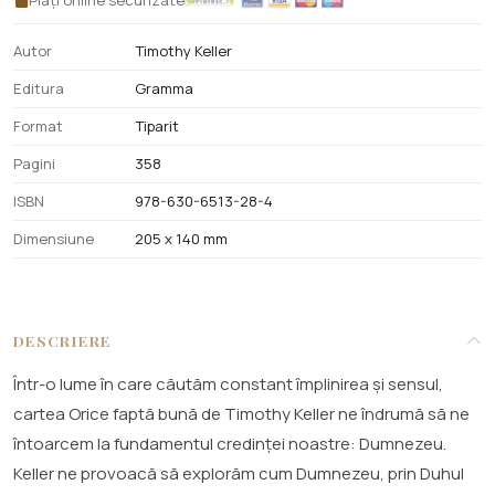
Plăți online securizate
Autor
Timothy Keller
Editura
Gramma
Format
Tiparit
Pagini
358
ISBN
978-630-6513-28-4
Dimensiune
205 x 140 mm
DESCRIERE
Într-o lume în care căutăm constant împlinirea și sensul,
cartea Orice faptă bună de Timothy Keller ne îndrumă să ne
întoarcem la fundamentul credinței noastre: Dumnezeu.
Keller ne provoacă să explorăm cum Dumnezeu, prin Duhul