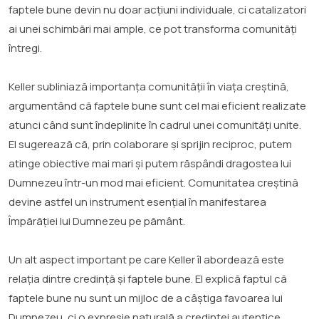
faptele bune devin nu doar acțiuni individuale, ci catalizatori
ai unei schimbări mai ample, ce pot transforma comunități
întregi.
Keller subliniază importanța comunității în viața creștină,
argumentând că faptele bune sunt cel mai eficient realizate
atunci când sunt îndeplinite în cadrul unei comunități unite.
El sugerează că, prin colaborare și sprijin reciproc, putem
atinge obiective mai mari și putem răspândi dragostea lui
Dumnezeu într-un mod mai eficient. Comunitatea creștină
devine astfel un instrument esențial în manifestarea
Împărăției lui Dumnezeu pe pământ.
Un alt aspect important pe care Keller îl abordează este
relația dintre credință și faptele bune. El explică faptul că
faptele bune nu sunt un mijloc de a câștiga favoarea lui
Dumnezeu, ci o expresie naturală a credinței autentice.