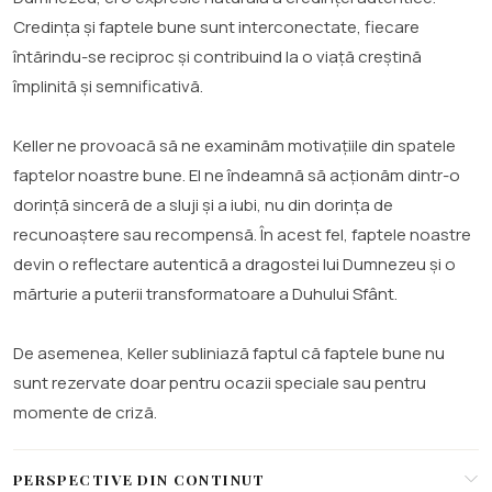
Credința și faptele bune sunt interconectate, fiecare
întărindu-se reciproc și contribuind la o viață creștină
împlinită și semnificativă.
Keller ne provoacă să ne examinăm motivațiile din spatele
faptelor noastre bune. El ne îndeamnă să acționăm dintr-o
dorință sinceră de a sluji și a iubi, nu din dorința de
recunoaștere sau recompensă. În acest fel, faptele noastre
devin o reflectare autentică a dragostei lui Dumnezeu și o
mărturie a puterii transformatoare a Duhului Sfânt.
De asemenea, Keller subliniază faptul că faptele bune nu
sunt rezervate doar pentru ocazii speciale sau pentru
momente de criză.
PERSPECTIVE DIN CONTINUT