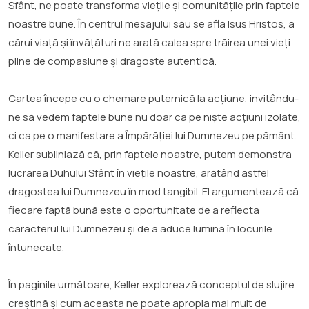
Sfânt, ne poate transforma viețile și comunitățile prin faptele
noastre bune. În centrul mesajului său se află Isus Hristos, a
cărui viață și învățături ne arată calea spre trăirea unei vieți
pline de compasiune și dragoste autentică.
Cartea începe cu o chemare puternică la acțiune, invitându-
ne să vedem faptele bune nu doar ca pe niște acțiuni izolate,
ci ca pe o manifestare a Împărăției lui Dumnezeu pe pământ.
Keller subliniază că, prin faptele noastre, putem demonstra
lucrarea Duhului Sfânt în viețile noastre, arătând astfel
dragostea lui Dumnezeu în mod tangibil. El argumentează că
fiecare faptă bună este o oportunitate de a reflecta
caracterul lui Dumnezeu și de a aduce lumină în locurile
întunecate.
În paginile următoare, Keller explorează conceptul de slujire
creștină și cum aceasta ne poate apropia mai mult de