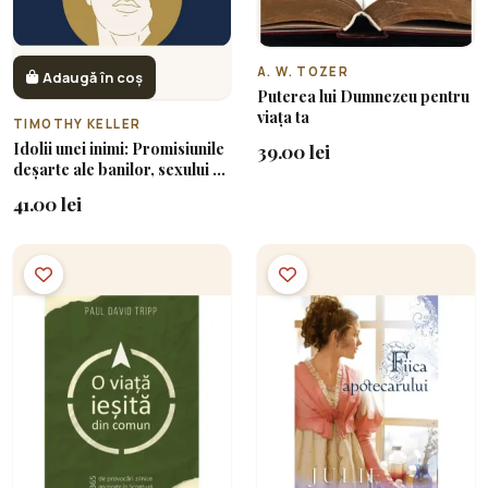
A. W. TOZER
Adaugă în coș
Puterea lui Dumnezeu pentru
viața ta
TIMOTHY KELLER
Idolii unei inimi: Promisiunile
39.00 lei
deșarte ale banilor, sexului și
puterii și Singura Nădejde
41.00 lei
care contează