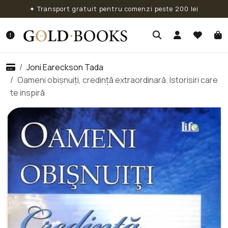
✦ Transport gratuit pentru comenzi peste 200 lei
Joni Eareckson Tada
Oameni obișnuiți, credință extraordinară. Istorisiri care
te inspiră