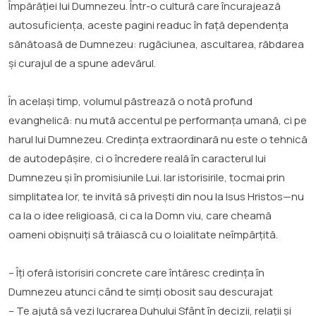
Împărăției lui Dumnezeu. Într-o cultură care încurajează
autosuficiența, aceste pagini readuc în față dependența
sănătoasă de Dumnezeu: rugăciunea, ascultarea, răbdarea
și curajul de a spune adevărul.
În același timp, volumul păstrează o notă profund
evanghelică: nu mută accentul pe performanța umană, ci pe
harul lui Dumnezeu. Credința extraordinară nu este o tehnică
de autodepășire, ci o încredere reală în caracterul lui
Dumnezeu și în promisiunile Lui. Iar istorisirile, tocmai prin
simplitatea lor, te invită să privești din nou la Isus Hristos—nu
ca la o idee religioasă, ci ca la Domn viu, care cheamă
oameni obișnuiți să trăiască cu o loialitate neîmpărțită.
– Îți oferă istorisiri concrete care întăresc credința în
Dumnezeu atunci când te simți obosit sau descurajat
– Te ajută să vezi lucrarea Duhului Sfânt în decizii, relații și