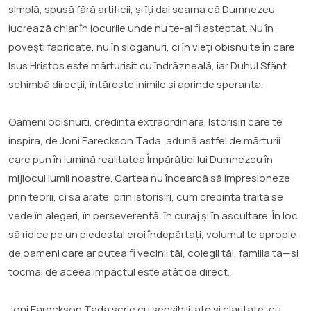
simplă, spusă fără artificii, și îți dai seama că Dumnezeu
lucrează chiar în locurile unde nu te-ai fi așteptat. Nu în
povești fabricate, nu în sloganuri, ci în vieți obișnuite în care
Isus Hristos este mărturisit cu îndrăzneală, iar Duhul Sfânt
schimbă direcții, întărește inimile și aprinde speranța.
Oameni obisnuiti, credinta extraordinara. Istorisiri care te
inspira, de Joni Eareckson Tada, adună astfel de mărturii
care pun în lumină realitatea Împărăției lui Dumnezeu în
mijlocul lumii noastre. Cartea nu încearcă să impresioneze
prin teorii, ci să arate, prin istorisiri, cum credința trăită se
vede în alegeri, în perseverență, în curaj și în ascultare. În loc
să ridice pe un piedestal eroi îndepărtați, volumul te apropie
de oameni care ar putea fi vecinii tăi, colegii tăi, familia ta—și
tocmai de aceea impactul este atât de direct.
Joni Eareckson Tada scrie cu sensibilitate și claritate, cu