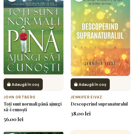
Adaugă în coș
Adaugă în coș
JOHN ORTBERG
JENNIFER EIVAZ
Toți sunt normali până ajungi
Descoperind supranaturalul
să-i cunoști
38.00 lei
56.00 lei