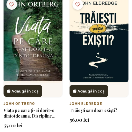
Adaugă în coș
Adaugă în coș
JOHN ORTBERG
JOHN ELDREDGE
Viața pe care ți-ai dorit-o
Trăiești sau doar exiști?
dintotdeauna. Discipline
56.00 lei
spirituale pentru omul de
57.00 lei
rând