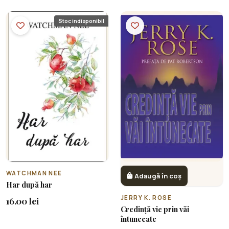
Stoc indisponibil
WATCHMAN NEE
Adaugă în coș
Har după har
JERRY K. ROSE
16.00 lei
Credință vie prin văi
întunecate