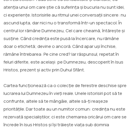
atenția unui om care știe că suferința și bucuria nu sunt idei,
ci experiențe. Istorisirile au ritmul unei conversații sincere: nu
ascund lupta, dar nici nu o transformă într-un spectacol. În
centrul lor rămâne Dumnezeu, Cel care cheamă, întărește și
susține. Când credința este pusă la încercare, nu rămâne
doar o etichetă; devine o ancoră. Când apar uși închise,
rămâne întrebarea: Pe cine cred? Iar răspunsul, repetat în
feluri diferite, este același: pe Dumnezeu, descoperit în Isus
Hristos, prezent și activ prin Duhul Sfânt.
Cartea funcționează ca o colecție de ferestre deschise spre
lucrarea lui Dumnezeu în vieți reale. Unele istorisiri pot să te
confrunte, altele să te mângâie, altele să-ți reașeze
prioritățile. Dar toate au un numitor comun: credința nu este
rezervată specialiștilor, ci este chemarea oricărui om care se
încrede în Isus Hristos și își trăiește viața sub domnia