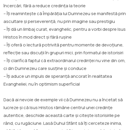
încercări, fără a reduce credința la teorie
– Îți reamintește că Împărăția lui Dumnezeu se manifestă prin
ascultare și perseverență, nu prin imagine sau prestigiu
– Îți dă un limbaj curat, evanghelic, pentru a vorbi despre Isus
Hristos în mod direct și fără rușine
– Îți oferă o lectură potrivită pentru momente de devoțiune,
reflecție sau discuții în grupuri mici, prin formatul de istorisiri
– Îți clarifică faptul că extraordinarul credinței nu vine din om,
ci din Dumnezeu care susține și conduce
– Îți aduce un impuls de speranță ancorat în realitatea
Evangheliei, nu în optimism superficial
Dacă ai nevoie de exemple vii că Dumnezeu nu a încetat să
lucreze și că Isus Hristos rămâne centrul unei credințe
autentice, deschide această carte și citește istorisirile pe
rând, cu rugăciune. Lasă Duhul Sfânt să îți cerceteze inima,