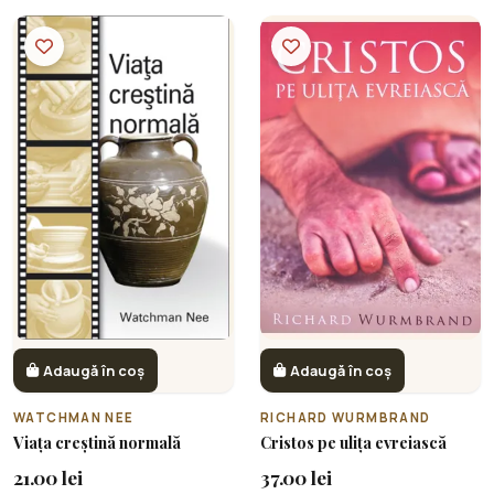
Adaugă în coș
Adaugă în coș
WATCHMAN NEE
RICHARD WURMBRAND
Viața creștină normală
Cristos pe ulița evreiască
21.00 lei
37.00 lei