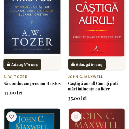
Adaugă în coș
Adaugă în coș
A. W. TOZER
JOHN C. MAXWELL
Să conducem precum Hristos
Câștigă aurul! Cum îți poți
mări influența ca lider
33.00 lei
35.00 lei