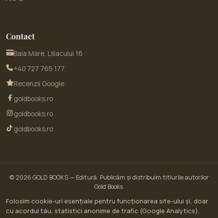
Contact
Baia Mare, Liliacului 16
+40 727 765 177
Recenzii Google
goldbooks.ro
goldbooks.ro
goldbooks.ro
© 2026
GOLD BOOKS
— Editură. Publicăm și distribuim titlurile autorilor
Gold Books.
© 2026 GoldBooks · un serviciu WOW SITE EXPERT SRL · CUI RO30450643 · Str.
Folosim cookie-uri esențiale pentru funcționarea site-ului și, doar
Liliacului nr. 16, Baia Mare, jud. Maramureș
cu acordul tău, statistici anonime de trafic (Google Analytics).