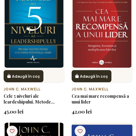
Adaugă în coș
Adaugă în coș
JOHN C. MAXWELL
JOHN C. MAXWELL
Cele 5 niveluri ale
Cea mai mare recompensă a
leardeshipului. Metode
unui lider
testate pentru a-ți atinge
45.00 lei
42.00 lei
potențialul maxim