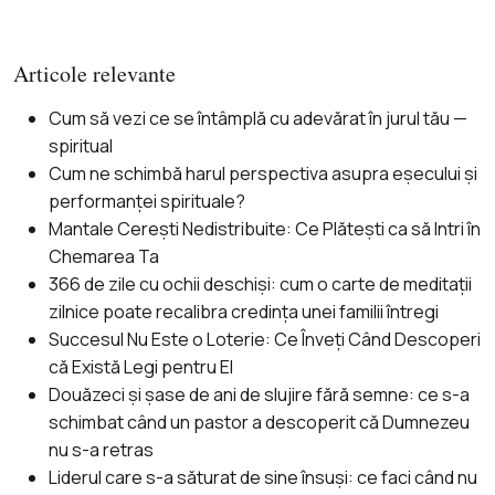
Articole relevante
Cum să vezi ce se întâmplă cu adevărat în jurul tău —
spiritual
Cum ne schimbă harul perspectiva asupra eșecului și
performanței spirituale?
Mantale Cerești Nedistribuite: Ce Plătești ca să Intri în
Chemarea Ta
366 de zile cu ochii deschiși: cum o carte de meditații
zilnice poate recalibra credința unei familii întregi
Succesul Nu Este o Loterie: Ce Înveți Când Descoperi
că Există Legi pentru El
Douăzeci și șase de ani de slujire fără semne: ce s-a
schimbat când un pastor a descoperit că Dumnezeu
nu s-a retras
Liderul care s-a săturat de sine însuși: ce faci când nu