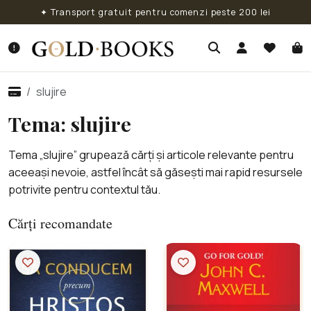
✦ Transport gratuit pentru comenzi peste 200 lei
slujire
Tema: slujire
Tema „slujire” grupează cărți și articole relevante pentru
aceeași nevoie, astfel încât să găsești mai rapid resursele
potrivite pentru contextul tău.
Cărți recomandate